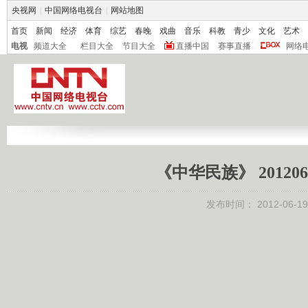
央视网
|
中国网络电视台
|
网站地图
首页
新闻
经济
体育
综艺
春晚
戏曲
音乐
科教
青少
文化
艺术
电视
频道大全
栏目大全
节目大全
直播中国
赛事直播
网络
《中华民族》 20120
发布时间：
2012-06-19