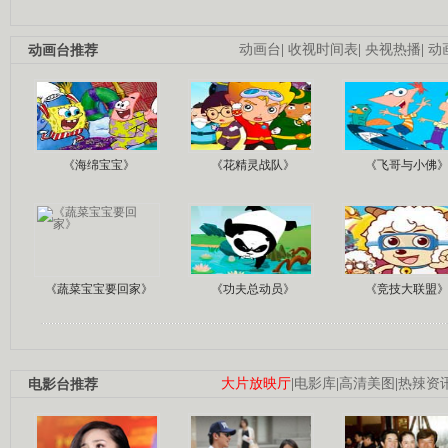
动画台推荐
动画台
|
收视时间表
|
央视热播
|
动
《海绵宝宝》
《花精灵战队》
《飞哥与小佛
《蔬菜宝宝要回家》
《功夫总动员》
《竞技大联盟
电影台推荐
大片放映厅
|
电影库
|
高清美图
|
热辣资