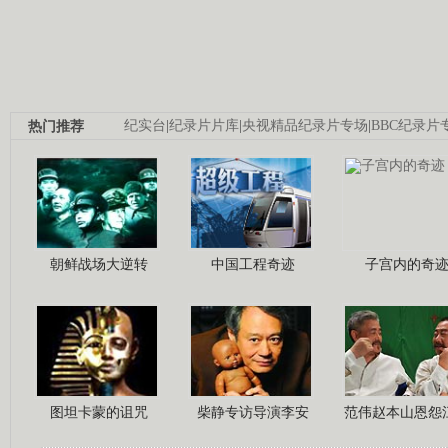
热门推荐
纪实台
|
纪录片片库
|
央视精品纪录片专场
|
BBC纪录片
朝鲜战场大逆转
中国工程奇迹
子宫内的奇
图坦卡蒙的诅咒
柴静专访导演李安
范伟赵本山恩怨