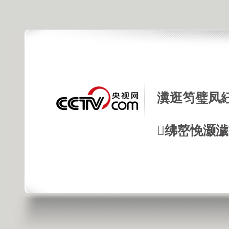
瀵逛笉璧凤
绋嶅悗灏