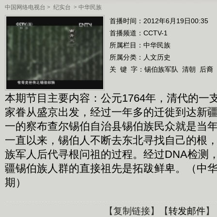
中国网络电视台
>
纪实台
>
中华民族
首播时间：2012年6月19日00:35
首播频道：
CCTV-1
所属栏目：
中华民族
所属分类：人文历史
关 键 字：
锡伯族军队
清朝
后裔
本期节目主要内容：公元1764年，清代的一
家眷从盛京出发，经过一年多的迁徙到达新
一的察布查尔锡伯自治县锡伯族民众就是当
一直以来，锡伯人不断去东北寻找自己的根
族军人后代寻根问祖的过程。经过DNA检测
疆锡伯族人群的直接祖先是拓跋鲜卑。（中华民族
期）
【
复制链接
】【
转发邮件
】