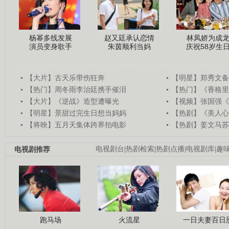
杨幂多线发展
赵又廷承认恋情
林凤娇为成
演员变身歌手
朱茵顺利当妈
庆祝58岁生
【大片】古天乐带伤狂奔
【明星】郑秀文备
【热门】周冬雨李治廷携手催泪
【热门】《香格里
【大片】《逆战》造型遭曝光
【视频】张国强《
【明星】景甜过完生日想当妈妈
【热剧】《美人心
【将映】五月天集体跨界拍电影
【热剧】姜文马苏
电视剧推荐
电视剧台
|
热剧检索
|
热剧点播
|
电视剧库
|
趣
跑马场
火流星
一日夫妻百日