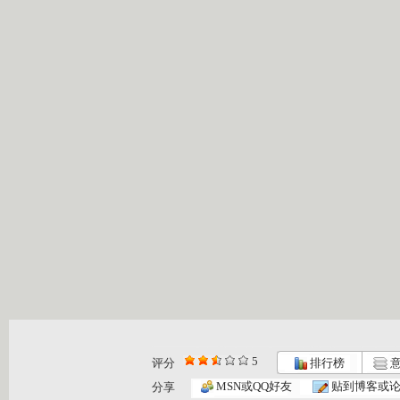
5
评分
排行榜
意
MSN或QQ好友
贴到博客或
分享