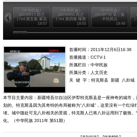
《中华民族》
《中华民族》
《中华民族》
20130813 西迁
20130806 西迁
20130730 第三集
1764 第五集 素花
1764 第四集 嘎善
卡伦风云
1
故事
往事
19:57
19:55
19:48
首播时间：2011年12月6日16:38
首播频道：
CCTV-1
所属栏目：
中华民族
所属分类：人文历史
关 键 字：
特克斯县
新疆
八卦城
本节目主要内容：新疆维吾尔自治区伊犁特克斯县是一座神奇的城市，
划的。特克斯县因为其奇特的布局被称为“八卦城”，这里没有一个红绿
堵。城中随处可见八卦相关的景观，特克斯人已将八卦运用到了极致。
化。（中华民族 2011年 第51期）