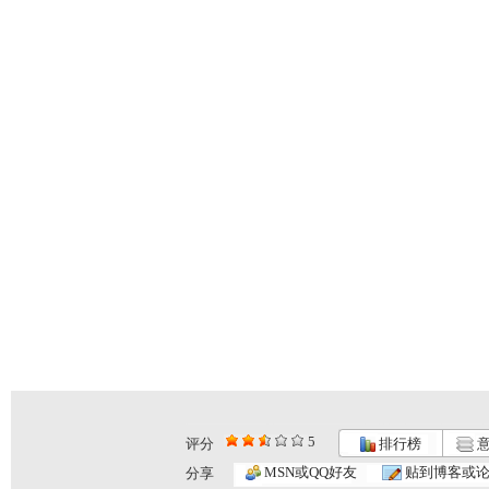
5
评分
排行榜
意
MSN或QQ好友
贴到博客或
分享