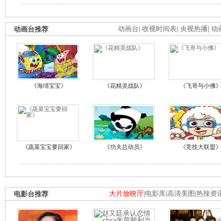
动画台推荐
动画台
|
收视时间表
|
央视热播
|
动
《海绵宝宝》
《花精灵战队》
《飞哥与小佛
《蔬菜宝宝要回家》
《功夫总动员》
《竞技大联盟
电影台推荐
大片放映厅
|
电影库
|
高清美图
|
热辣资