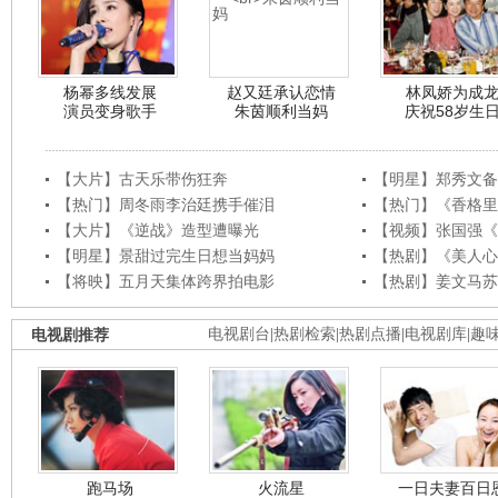
杨幂多线发展
赵又廷承认恋情
林凤娇为成
演员变身歌手
朱茵顺利当妈
庆祝58岁生
【大片】古天乐带伤狂奔
【明星】郑秀文备
【热门】周冬雨李治廷携手催泪
【热门】《香格里
【大片】《逆战》造型遭曝光
【视频】张国强《
【明星】景甜过完生日想当妈妈
【热剧】《美人心
【将映】五月天集体跨界拍电影
【热剧】姜文马苏
电视剧推荐
电视剧台
|
热剧检索
|
热剧点播
|
电视剧库
|
趣
跑马场
火流星
一日夫妻百日