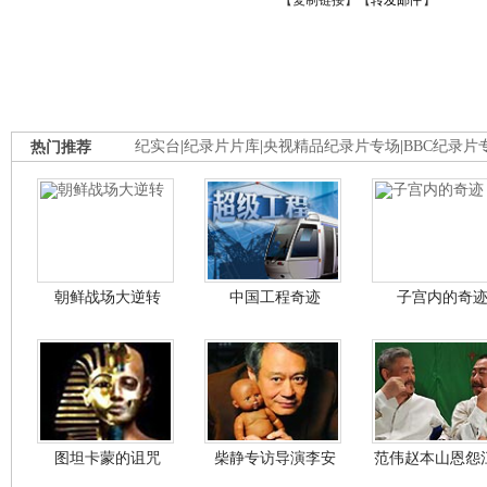
【
复制链接
】【
转发邮件
】
热门推荐
纪实台
|
纪录片片库
|
央视精品纪录片专场
|
BBC纪录片
朝鲜战场大逆转
中国工程奇迹
子宫内的奇
图坦卡蒙的诅咒
柴静专访导演李安
范伟赵本山恩怨