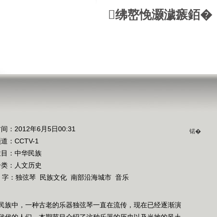
绋嶅悗灏濊瘯銆�
间：2012年6月5日00:31
锘�
频道：
CCTV-1
栏目：
中华民族
分类：人文历史
 字：
独弦琴
民族文化
南部沿海城市
音乐
民族中，一种古老的乐器独弦琴一直在流传，现在已经逐渐演
代代的人们。本期节目介绍了这种乐器的历史以及当地的风土