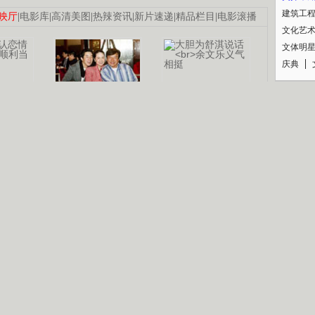
建筑工
映厅
|
电影库
|
高清美图
|
热辣资讯
|
新片速递
|
精品栏目
|
电影滚播
文化艺
文体明
庆典
纪录
认恋情
林凤娇为成龙
大胆为舒淇说话
利当妈
庆祝58岁生日
余文乐义气相挺
【明星】郑秀文备嫁衣等求婚
【热门】《香格里拉》全集在线看
【视频】张国强《王海涛今年41》
B
【热剧】《美人心计》在线观看
【热剧】姜文马苏《女人如花》全集
锘�
剧检索
|
热剧点播
|
电视剧库
|
趣味策划
|
CCTV-8官网
|
影视同期声