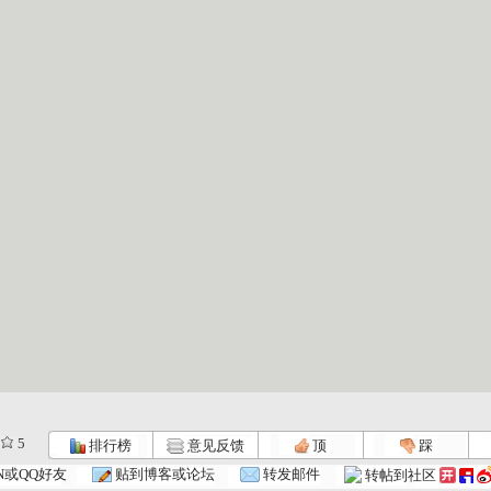
5
排行榜
意见反馈
顶
踩
N或QQ好友
贴到博客或论坛
转发邮件
转帖到社区