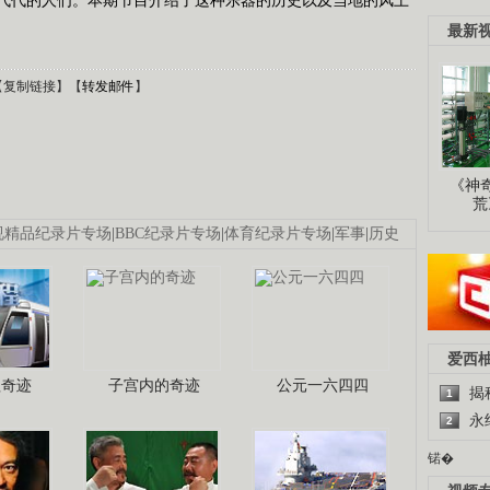
最新
【
复制链接
】【
转发邮件
】
《神
荒
视精品纪录片专场
|
BBC纪录片专场
|
体育纪录片专场
|
军事
|
历史
爱西
程奇迹
子宫内的奇迹
公元一六四四
揭
1
永
2
锘�