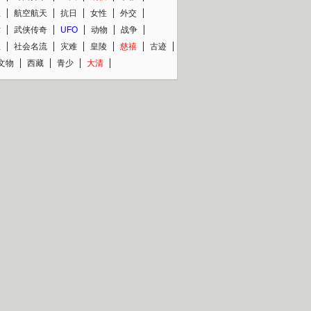
程
航空航天
抗日
女性
外交
术
武侠传奇
UFO
动物
战争
星
社会名流
灾难
皇陵
慈禧
古迹
文物
西藏
青少
大清
片热映专场
更多
BC纪录片专场
央视精品纪录片