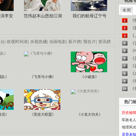
视频
本周
导演李安
范伟赵本山恩怨江湖
我们的航母辽宁号
《
1
《
2
《
3
画台
|
收视时间表
|
央视热播
|
动画电影
|
新片榜
|
预告片
|
资讯榜
《
4
《
5
《
6
《
7
《
8
战队》
《飞哥与小佛》
《小破孩》
《
9
《
10
热门
历史秘
动员》
《竞技大联盟》
《小龙大功夫》
军政名
地理风
灵异未