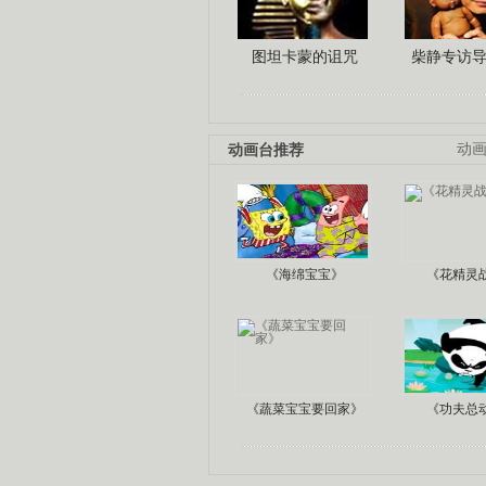
图坦卡蒙的诅咒
柴静专访
动画台推荐
动
《海绵宝宝》
《花精灵
《蔬菜宝宝要回家》
《功夫总