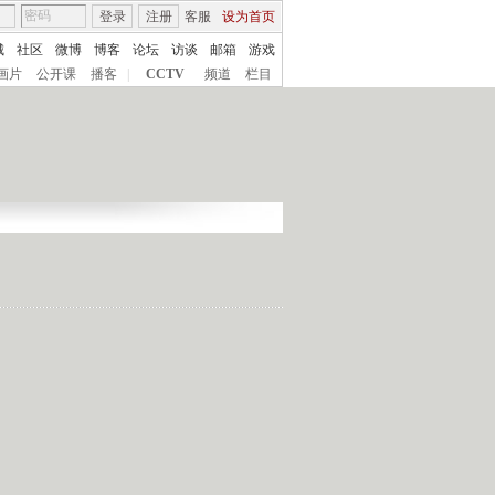
登录
注册
客服
设为首页
城
社区
微博
博客
论坛
访谈
邮箱
游戏
画片
公开课
播客
|
CCTV
频道
栏目