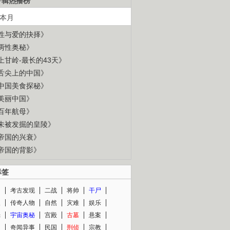
专辑热播榜
本月
性与爱的抉择》
两性奥秘》
上甘岭-最长的43天》
舌尖上的中国》
中国美食探秘》
美丽中国》
百年航母》
未被发掘的皇陵》
帝国的兴衰》
帝国的背影》
标签
闻
考古发现
二战
将帅
干尸
人
传奇人物
自然
灾难
娱乐
光
宇宙奥秘
宫殿
古墓
悬案
知
奇闻异事
民国
刑侦
宗教