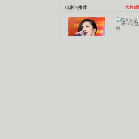
电影台推荐
大片放
杨幂多线发展
赵又廷承
演员变身歌手
朱茵顺
【大片】古天乐带伤狂奔
【热门】周冬雨李治廷携手催泪
【大片】《逆战》造型遭曝光
【明星】景甜过完生日想当妈妈
【将映】五月天集体跨界拍电影
电视剧推荐
电视剧台
|
热