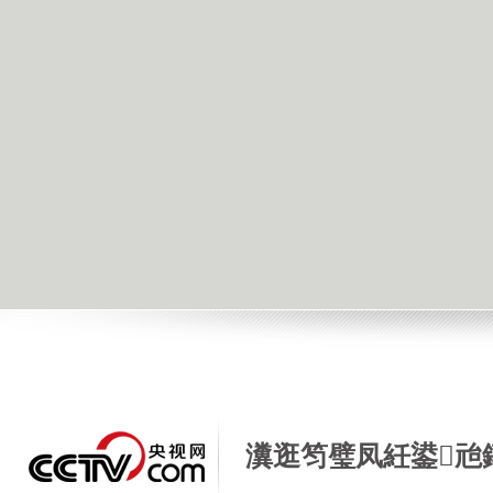
瀵逛笉璧凤紝鍙兘