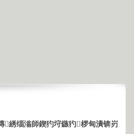
鏄綉缁滃師鍥犳垨鏃犳椤甸潰锛岃