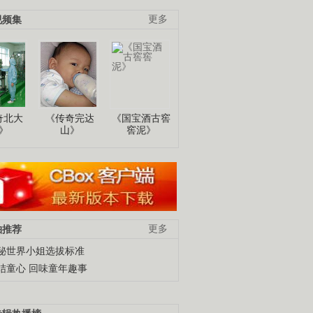
视频集
更多
奇北大
《传奇完达
《国宝酒古窖
》
山》
窖泥》
柚推荐
更多
秘世界小姐选拔标准
结童心 回味童年趣事