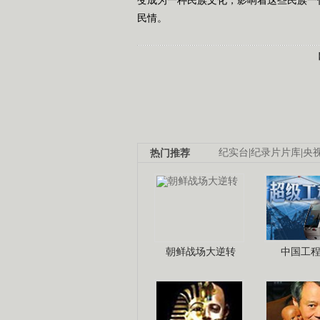
民情。
热门推荐
纪实台
|
纪录片片库
|
央
朝鲜战场大逆转
中国工