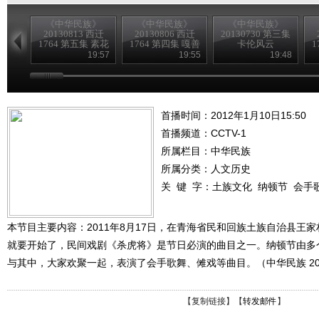
《中华民族》
《中华民族》
《中华民族》
20130813 西迁
20130806 西迁
20130730 第三集
1764 第五集 素花
1764 第四集 嘎善
卡伦风云
1
故事
往事
19:57
19:55
19:48
首播时间：2012年1月10日15:50
首播频道：
CCTV-1
所属栏目：
中华民族
所属分类：人文历史
关 键 字：
土族文化
纳顿节
会手
本节目主要内容：2011年8月17日，在青海省民和回族土族自治县王
就要开始了，民间戏剧《杀虎将》是节日必演的曲目之一。纳顿节由多
与其中，大家欢聚一起，表演了会手歌舞、傩戏等曲目。（中华民族 201
【
复制链接
】【
转发邮件
】