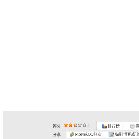
5
评分
排行榜
意
MSN或QQ好友
贴到博客或
分享