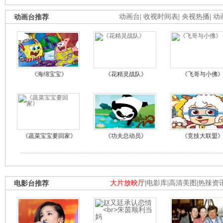
动画台推荐
动画台
|
收视时间表
|
央视热播
|
动
《海绵宝宝》
《花精灵战队》
《飞哥与小佛
《蔬菜宝宝要回家》
《功夫总动员》
《竞技大联盟
电影台推荐
大片放映厅
|
电影库
|
高清美图
|
热辣资