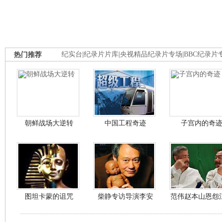
热门推荐
纪实台
|
纪录片片库
|
央视精品纪录片专场
|
BBC纪录片
朝鲜战场大逆转
中国工程奇迹
子宫内的奇
图坦卡蒙的诅咒
柴静专访导演李安
范伟赵本山恩怨