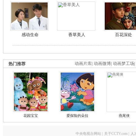
感动生命
香草美人
百花深处
热门推荐
动画片库
|
动画微博
|
动画梦工场
花园宝宝
爱探险的朵拉
燕尾侠
中央电视台网站
|
关于CCTV.com
|
人