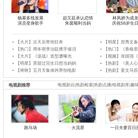
杨幂多线发展
赵又廷承认恋情
林凤娇为成
演员变身歌手
朱茵顺利当妈
庆祝58岁生
【大片】古天乐带伤狂奔
【明星】郑秀文备
【热门】周冬雨李治廷携手催泪
【热门】《香格里
【大片】《逆战》造型遭曝光
【视频】张国强《
【明星】景甜过完生日想当妈妈
【热剧】《美人心
【将映】五月天集体跨界拍电影
【热剧】姜文马苏
电视剧推荐
电视剧台
|
热剧检索
|
热剧点播
|
电视剧库
|
趣
跑马场
火流星
一日夫妻百日