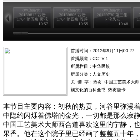
《中华民族》
《中华民族》
《中华民族》
20130813 西迁
20130806 西迁
20130730 第三集
1764 第五集 素花
1764 第四集 嘎善
卡伦风云
1
故事
往事
19:57
19:55
19:48
首播时间：2012年9月11日00:27
首播频道：
CCTV-1
所属栏目：
中华民族
所属分类：人文历史
关 键 字：
热贡
中国工艺美术大师
族文化的百科全书
热贡唐卡
本节目主要内容：初秋的热贡，河谷里弥漫
中隐约闪烁着佛塔的金光，一切都是那么寂
中国工艺美术大师西合道喜欢这里的宁静，
果香。他在这个院子里已经画了整整五十年