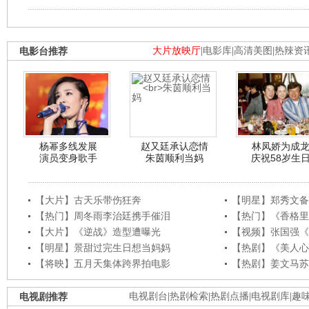
电影台推荐
大片放映厅
|
电影库
|
高清美图
|
热辣资
杨幂多线发展
赵又廷承认恋情
林凤娇为成
演员变身歌手
朱茵顺利当妈
庆祝58岁生
【大片】古天乐带伤狂奔
【明星】郑秀文备
【热门】周冬雨李治廷携手催泪
【热门】《香格里
【大片】《逆战》造型遭曝光
【视频】张国强《
【明星】景甜过完生日想当妈妈
【热剧】《美人心
【将映】五月天集体跨界拍电影
【热剧】姜文马苏
电视剧推荐
电视剧台
|
热剧检索
|
热剧点播
|
电视剧库
|
趣