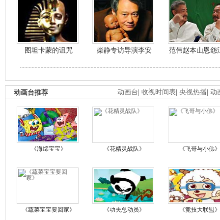
图坦卡蒙的诅咒
柴静专访导演李安
范伟赵本山恩怨
动画台推荐
动画台
|
收视时间表
|
央视热播
|
动
《海绵宝宝》
《花精灵战队》
《飞哥与小佛
《蔬菜宝宝要回家》
《功夫总动员》
《竞技大联盟