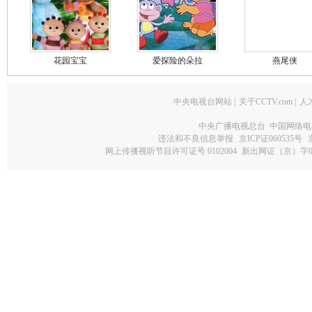
花园宝宝
爱探险的朵拉
燕尾侠
中央电视台网站
|
关于CCTV.com
|
人
中央广播电视总台 中国网络电
违法和不良信息举报
京ICP证060535号
网上传播视听节目许可证号 0102004
新出网证（京）字0