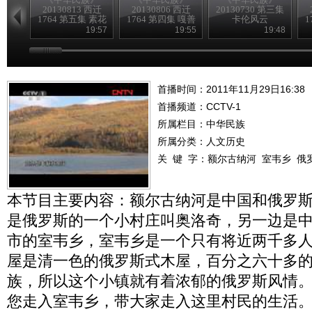
20130813 西迁
20130806 西迁
20130730 第三集
1764 第五集 素花
1764 第四集 嘎善
卡伦风云
1
故事
往事
19:57
19:55
19:48
首播时间：2011年11月29日16:38
首播频道：
CCTV-1
所属栏目：
中华民族
所属分类：人文历史
关 键 字：
额尔古纳河
室韦乡
俄
本节目主要内容：额尔古纳河是中国和俄罗
是俄罗斯的一个小村庄叫奥洛奇，另一边是
市的室韦乡，室韦乡是一个只有将近两千多
屋是清一色的俄罗斯式木屋，百分之六十多
族，所以这个小镇就有着浓郁的俄罗斯风情
您走入室韦乡，带大家走入这里村民的生活。（