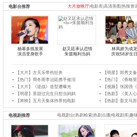
电影台推荐
大片放映厅
|
电影库
|
高清美图
|
热辣资
杨幂多线发展
赵又廷承认恋情
林凤娇为成
演员变身歌手
朱茵顺利当妈
庆祝58岁生
【大片】古天乐带伤狂奔
【明星】郑秀文备
【热门】周冬雨李治廷携手催泪
【热门】《香格里
【大片】《逆战》造型遭曝光
【视频】张国强《
【明星】景甜过完生日想当妈妈
【热剧】《美人心
【将映】五月天集体跨界拍电影
【热剧】姜文马苏
电视剧推荐
电视剧台
|
热剧检索
|
热剧点播
|
电视剧库
|
趣