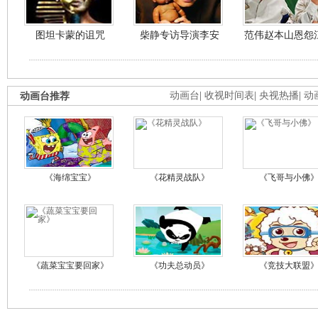
图坦卡蒙的诅咒
柴静专访导演李安
范伟赵本山恩怨
动画台推荐
动画台
|
收视时间表
|
央视热播
|
动
《海绵宝宝》
《花精灵战队》
《飞哥与小佛
《蔬菜宝宝要回家》
《功夫总动员》
《竞技大联盟