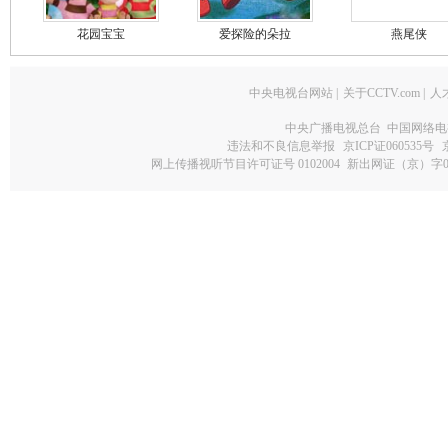
花园宝宝
爱探险的朵拉
燕尾侠
中央电视台网站
|
关于CCTV.com
|
人
中央广播电视总台 中国网络电
违法和不良信息举报
京ICP证060535号
网上传播视听节目许可证号 0102004
新出网证（京）字0