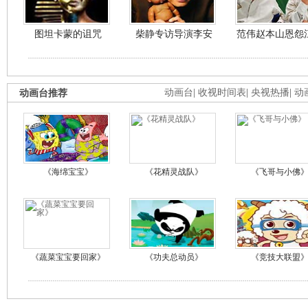
图坦卡蒙的诅咒
柴静专访导演李安
范伟赵本山恩怨
动画台推荐
动画台
|
收视时间表
|
央视热播
|
动
《海绵宝宝》
《花精灵战队》
《飞哥与小佛
《蔬菜宝宝要回家》
《功夫总动员》
《竞技大联盟