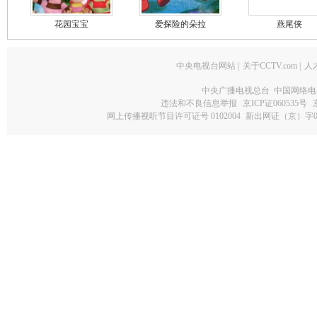
花园宝宝
爱探险的朵拉
燕尾侠
中央电视台网站
|
关于CCTV.com
|
人
中央广播电视总台 中国网络电
违法和不良信息举报
京ICP证060535号
网上传播视听节目许可证号 0102004
新出网证（京）字0