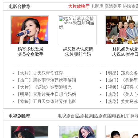
电影台推荐
大片放映厅
|
电影库
|
高清美图
|
热辣资
杨幂多线发展
赵又廷承认恋情
林凤娇为成
演员变身歌手
朱茵顺利当妈
庆祝58岁生
【大片】古天乐带伤狂奔
【明星】郑秀文备
【热门】周冬雨李治廷携手催泪
【热门】《香格里
【大片】《逆战》造型遭曝光
【视频】张国强《
【明星】景甜过完生日想当妈妈
【热剧】《美人心
【将映】五月天集体跨界拍电影
【热剧】姜文马苏
电视剧推荐
电视剧台
|
热剧检索
|
热剧点播
|
电视剧库
|
趣