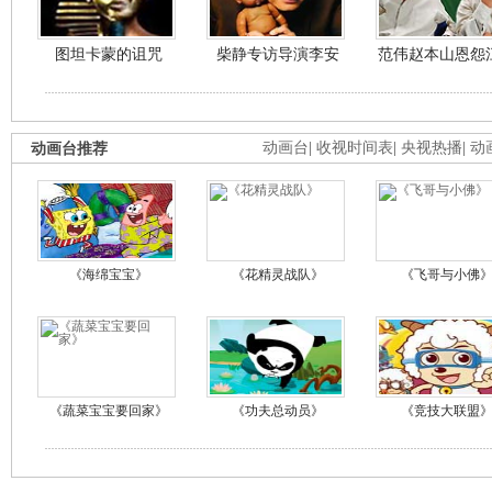
图坦卡蒙的诅咒
柴静专访导演李安
范伟赵本山恩怨
动画台推荐
动画台
|
收视时间表
|
央视热播
|
动
《海绵宝宝》
《花精灵战队》
《飞哥与小佛
《蔬菜宝宝要回家》
《功夫总动员》
《竞技大联盟