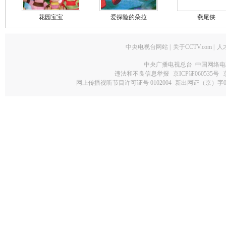
花园宝宝
爱探险的朵拉
燕尾侠
中央电视台网站
|
关于CCTV.com
|
人
中央广播电视总台 中国网络电
违法和不良信息举报
京ICP证060535号
网上传播视听节目许可证号 0102004
新出网证（京）字0