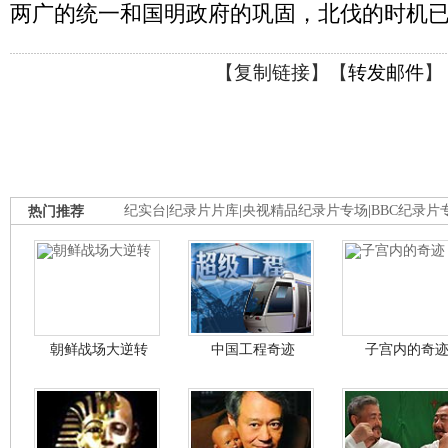
两广的统一和国明政府的巩固，北伐的时机
【
复制链接
】【
转发邮件
】
热门推荐
纪实台
|
纪录片片库
|
央视精品纪录片专场
|
BBC纪录片
朝鲜战场大逆转
中国工程奇迹
子宫内的奇