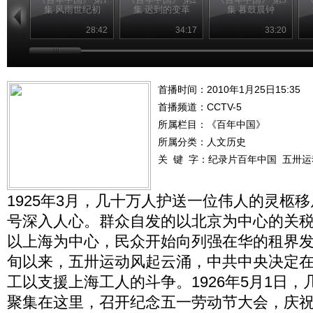
集 风雨世纪初
集 迟到的变革
集 暮鼓晨钟
28:42
34:17
33:20
首播时间：2010年1月25日15:35
首播频道：
CCTV-5
所属栏目：
《百年中国》
所属分类：人文历史
关 键 字：
纪录片百年中国
五卅运
1925年3月，几十万人护送一位伟人的灵柩
号深入人心。群众自发的以北京为中心的关
以上海为中心，民众开始向列强在华的租界发起
旬以来，五卅运动风起云涌，中共中央决定
工以支援上海工人的斗争。1926年5月1日
聚集在这里，召开纪念五一劳动节大会，庆