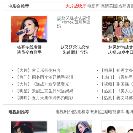
电影台推荐
大片放映厅
|
电影库
|
高清美图
|
热辣资
杨幂多线发展
赵又廷承认恋情
林凤娇为成
演员变身歌手
朱茵顺利当妈
庆祝58岁生
【大片】古天乐带伤狂奔
【明星】郑秀文备
【热门】周冬雨李治廷携手催泪
【热门】《香格里
【大片】《逆战》造型遭曝光
【视频】张国强《
【明星】景甜过完生日想当妈妈
【热剧】《美人心
【将映】五月天集体跨界拍电影
【热剧】姜文马苏
电视剧推荐
电视剧台
|
热剧检索
|
热剧点播
|
电视剧库
|
趣