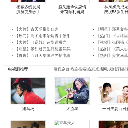
杨幂多线发展
赵又廷承认恋情
林凤娇为成
演员变身歌手
朱茵顺利当妈
庆祝58岁生
【大片】古天乐带伤狂奔
【明星】郑秀文备
【热门】周冬雨李治廷携手催泪
【热门】《香格里
【大片】《逆战》造型遭曝光
【视频】张国强《
【明星】景甜过完生日想当妈妈
【热剧】《美人心
【将映】五月天集体跨界拍电影
【热剧】姜文马苏
电视剧推荐
电视剧台
|
热剧检索
|
热剧点播
|
电视剧库
|
趣
跑马场
火流星
一日夫妻百日