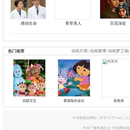
感动生命
香草美人
百花深处
热门推荐
动画片库
|
动画微博
|
动画梦工场
花园宝宝
爱探险的朵拉
燕尾侠
中央电视台网站
|
关于CCTV.com
|
人
中央广播电视总台 中国网络电