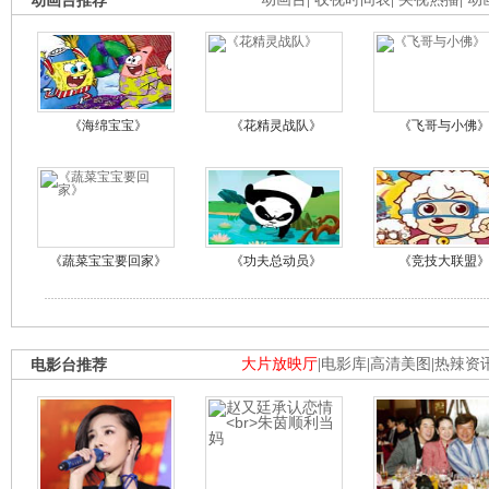
动画台推荐
《海绵宝宝》
《花精灵战队》
《飞哥与小佛
《蔬菜宝宝要回家》
《功夫总动员》
《竞技大联盟
电影台推荐
大片放映厅
|
电影库
|
高清美图
|
热辣资