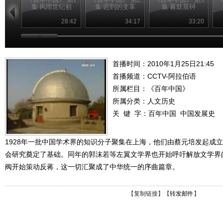
集 风雨世纪初
集 迟到的变革
集 暮鼓晨钟
28:42
34:17
33:20
首播时间：2010年1月25日21:45
首播频道：
CCTV-阿拉伯语
所属栏目：
《百年中国》
所属分类：人文历史
关 键 字：
百年中国
中国发展史
1928年一批中国学术界的知识分子聚集在上海，他们由蔡元培发起成
会研究奠定了基础。同年的郭沫若等左翼文学界也开始呼吁解放文学界
阀开始策动反蒋，这一切汇聚成了中华统一的序曲篇章。
【
复制链接
】【
转发邮件
】