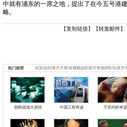
中就有浦东的一席之地，提出了在今五号港建
略。
【
复制链接
】【
转发邮件
】
热门推荐
纪实台
|
纪录片片库
|
央视精品纪录片专场
|
BBC纪录片
朝鲜战场大逆转
中国工程奇迹
子宫内的奇