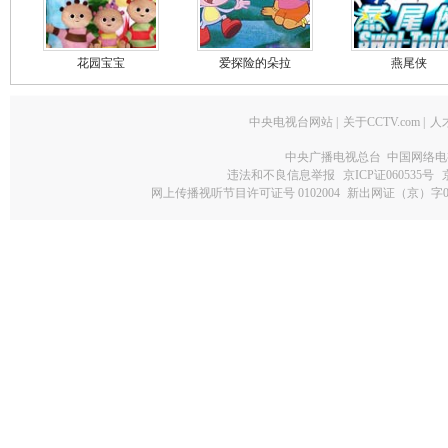
花园宝宝
爱探险的朵拉
燕尾侠
中央电视台网站
|
关于CCTV.com
|
人
中央广播电视总台 中国网络电
违法和不良信息举报
京ICP证060535号
网上传播视听节目许可证号 0102004
新出网证（京）字0