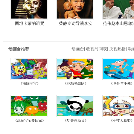
图坦卡蒙的诅咒
柴静专访导演李安
范伟赵本山恩怨
动画台推荐
动画台
|
收视时间表
|
央视热播
|
动
《海绵宝宝》
《花精灵战队》
《飞哥与小佛
《蔬菜宝宝要回家》
《功夫总动员》
《竞技大联盟