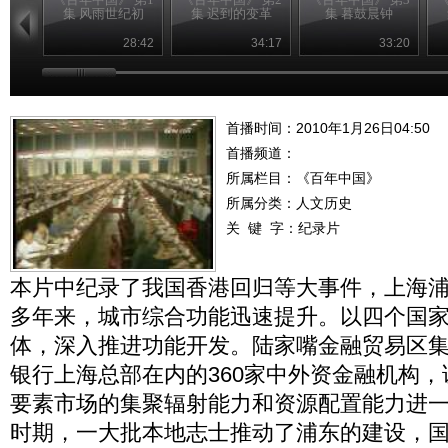
集 风雨世纪初
集 迟到的变革
集 暮鼓晨钟
28:42
34:17
33:20
首播时间：2010年1月26日04:50
首播频道：
所属栏目：
《百年中国》
所属分类：人文历史
关 键 字：
纪录片
本片中纪录了我国香港回归等大事件，上海浦
多年来，城市综合功能迅速提升。以四个国
体，深入推进功能开发。陆家嘴金融贸易区
银行上海总部在内的360家中外资金融机构
要素市场的集聚辐射能力和资源配置能力进
时期，一大批本地志士推动了浦东的建设，