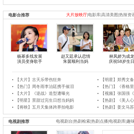
电影台推荐
大片放映厅
|
电影库
|
高清美图
|
热辣资
杨幂多线发展
赵又廷承认恋情
林凤娇为成
演员变身歌手
朱茵顺利当妈
庆祝58岁生
【大片】古天乐带伤狂奔
【明星】郑秀文备
【热门】周冬雨李治廷携手催泪
【热门】《香格里
【大片】《逆战》造型遭曝光
【视频】张国强《
【明星】景甜过完生日想当妈妈
【热剧】《美人心
【将映】五月天集体跨界拍电影
【热剧】姜文马苏
电视剧推荐
电视剧台
|
热剧检索
|
热剧点播
|
电视剧库
|
趣