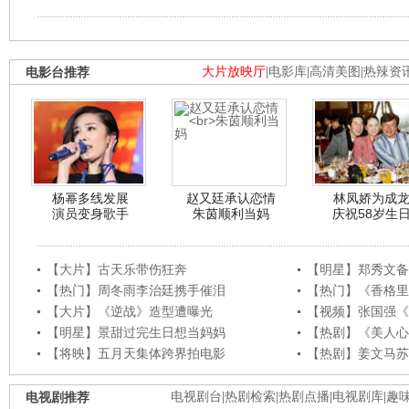
电影台推荐
大片放映厅
|
电影库
|
高清美图
|
热辣资
杨幂多线发展
赵又廷承认恋情
林凤娇为成
演员变身歌手
朱茵顺利当妈
庆祝58岁生
【大片】古天乐带伤狂奔
【明星】郑秀文备
【热门】周冬雨李治廷携手催泪
【热门】《香格里
【大片】《逆战》造型遭曝光
【视频】张国强《
【明星】景甜过完生日想当妈妈
【热剧】《美人心
【将映】五月天集体跨界拍电影
【热剧】姜文马苏
电视剧推荐
电视剧台
|
热剧检索
|
热剧点播
|
电视剧库
|
趣