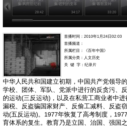
集 风雨世纪初
集 迟到的变革
集 暮鼓晨钟
28:42
34:17
33:20
首播时间：2010年1月24日02:03
首播频道：
所属栏目：
《百年中国》
所属分类：人文历史
关 键 字：
纪录片
中华人民共和国建立初期，中国共产党领导
学校、团体、军队、党派中进行的反贪污、
的运动(三反运动)，以及在私营工商业者中
漏税、反盗骗国家财产、反偷工减料、反盗
动(五反运动)。1977年恢复了高考制度，19
育体系的复生。教育乃是立国、治国、强国