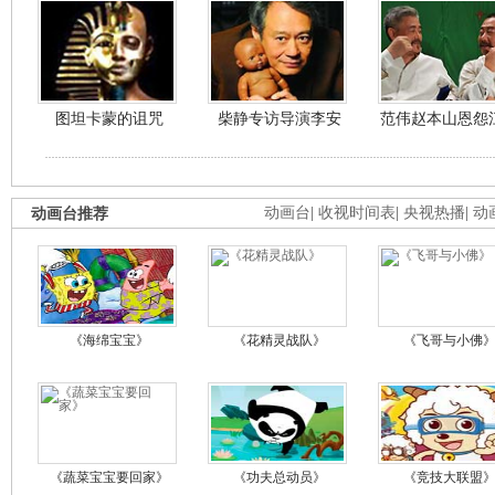
图坦卡蒙的诅咒
柴静专访导演李安
范伟赵本山恩怨
动画台推荐
动画台
|
收视时间表
|
央视热播
|
动
《海绵宝宝》
《花精灵战队》
《飞哥与小佛
《蔬菜宝宝要回家》
《功夫总动员》
《竞技大联盟