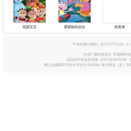
花园宝宝
爱探险的朵拉
燕尾侠
中央电视台网站
|
关于CCTV.com
|
人
中央广播电视总台 中国网络电
违法和不良信息举报
京ICP证060535号
网上传播视听节目许可证号 0102004
新出网证（京）字0