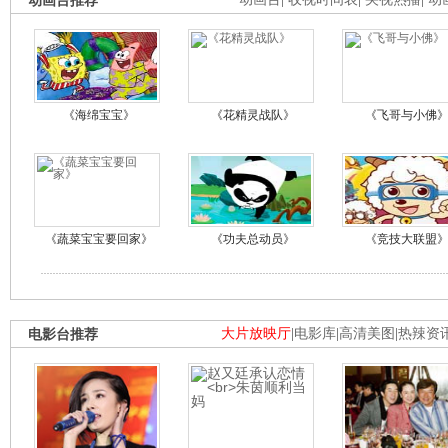
动画台推荐
《海绵宝宝》
《花精灵战队》
《飞哥与小佛
《蔬菜宝宝要回家》
《功夫总动员》
《竞技大联盟
电影台推荐
大片放映厅
|
电影库
|
高清美图
|
热辣资