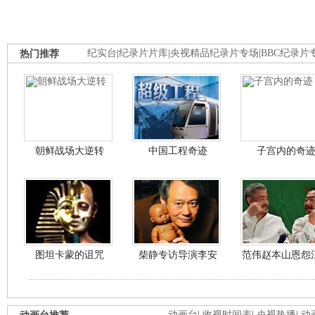
热门推荐
纪实台
|
纪录片片库
|
央视精品纪录片专场
|
BBC纪录片
朝鲜战场大逆转
中国工程奇迹
子宫内的奇
图坦卡蒙的诅咒
柴静专访导演李安
范伟赵本山恩怨
动画台
|
收视时间表
|
央视热播
|
动