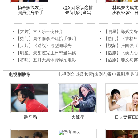
杨幂多线发展
赵又廷承认恋情
林凤娇为成
演员变身歌手
朱茵顺利当妈
庆祝58岁生
【大片】古天乐带伤狂奔
【明星】郑秀文备
【热门】周冬雨李治廷携手催泪
【热门】《香格里
【大片】《逆战》造型遭曝光
【视频】张国强《
【明星】景甜过完生日想当妈妈
【热剧】《美人心
【将映】五月天集体跨界拍电影
【热剧】姜文马苏
电视剧推荐
电视剧台
|
热剧检索
|
热剧点播
|
电视剧库
|
趣
跑马场
火流星
一日夫妻百日