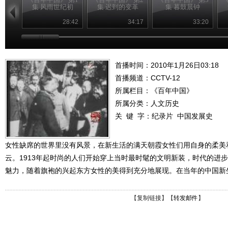
集 风雨世纪初
集 迟到的变革
集 暮鼓晨钟
28:42
34:17
33:20
首播时间：2010年1月26日03:18
首播频道：
CCTV-12
所属栏目：
《百年中国》
所属分类：人文历史
关 键 字：
纪录片
中国发展史
女性缺席的世界里没有风景，在新生活的满天朝霞女性们用自身的柔美
云。1913年起时尚的人们开始穿上当时最时髦的文明新装，时代的进
魅力，随着旗袍的兴起东方女性的美得到充分地展现。在当年的中国新
【
复制链接
】【
转发邮件
】