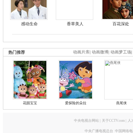
感动生命
香草美人
百花深处
热门推荐
动画片库
|
动画微博
|
动画梦工场
花园宝宝
爱探险的朵拉
燕尾侠
中央电视台网站
|
关于CCTV.com
|
人
中央广播电视总台 中国网络电