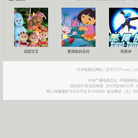
花园宝宝
爱探险的朵拉
燕尾侠
中央电视台网站
|
关于CCTV.com
|
人
中央广播电视总台 中国网络电
违法和不良信息举报
京ICP证060535号
网上传播视听节目许可证号 0102004
新出网证（京）字0