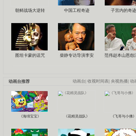
朝鲜战场大逆转
中国工程奇迹
子宫内的奇
图坦卡蒙的诅咒
柴静专访导演李安
范伟赵本山恩怨
动画台推荐
动画台
|
收视时间表
|
央视热播
|
动
《海绵宝宝》
《花精灵战队》
《飞哥与小佛