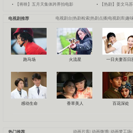
【将映】五月天集体跨界拍电影
【热剧】姜文马苏
电视剧推荐
电视剧台
|
热剧检索
|
热剧点播
|
电视剧库
|
趣
跑马场
火流星
一日夫妻百日
感动生命
香草美人
百花深处
热门推荐
动画片库
|
动画微博
|
动画梦工场