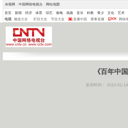
央视网
|
中国网络电视台
|
网站地图
首页
新闻
经济
体育
综艺
春晚
戏曲
音乐
科教
青少
文化
艺术
电视
频道大全
栏目大全
节目大全
直播中国
赛事直播
网络
《百年中国
发布时间：
2010-01-14