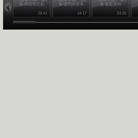
集 风雨世纪初
集 迟到的变革
集 暮鼓晨钟
28:42
34:17
33:20