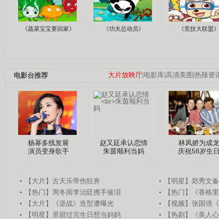
《蔬菜宝宝要回家》
《功夫总动员》
《竞技大联盟
电影台推荐
大片放映厅
|
电影库
|
高清美图
|
热辣资
杨幂多线发展
赵又廷承认恋情
林凤娇为成
演员变身歌手
朱茵顺利当妈
庆祝58岁生
【大片】古天乐带伤狂奔
【明星】郑秀文备
【热门】周冬雨李治廷携手催泪
【热门】《香格里
【大片】《逆战》造型遭曝光
【视频】张国强《
【明星】景甜过完生日想当妈妈
【热剧】《美人心