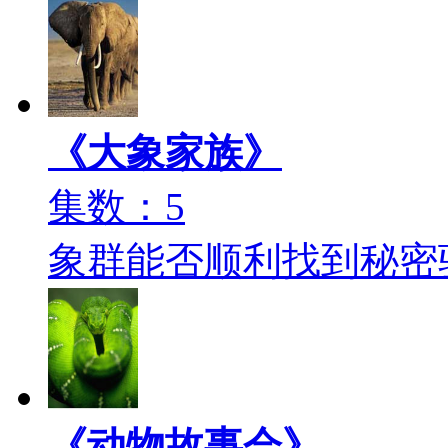
《大象家族》
集数：5
象群能否顺利找到秘密
《动物故事会》