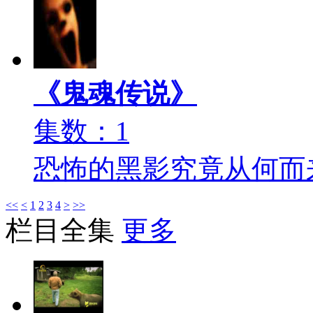
《鬼魂传说》
集数：1
恐怖的黑影究竟从何而
<<
<
1
2
3
4
>
>>
栏目全集
更多