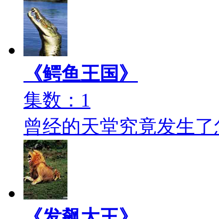
《鳄鱼王国》
集数：1
曾经的天堂究竟发生了
《发飙大王》