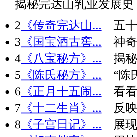
揭秘完达山乳业发展史
2
《传奇完达山...
五十
3
《国宝酒古窖...
神
4
《八宝秘方》...
揭秘
5
《陈氏秘方》...
“陈
6
《正月十五闹...
看看
7
《十二生肖》...
反
8
《子宫日记》...
展现