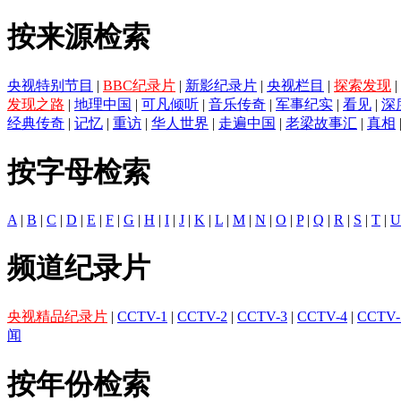
按来源检索
央视特别节目
|
BBC纪录片
|
新影纪录片
|
央视栏目
|
探索发现
|
发现之路
|
地理中国
|
可凡倾听
|
音乐传奇
|
军事纪实
|
看见
|
深
经典传奇
|
记忆
|
重访
|
华人世界
|
走遍中国
|
老梁故事汇
|
真相
按字母检索
A
|
B
|
C
|
D
|
E
|
F
|
G
|
H
|
I
|
J
|
K
|
L
|
M
|
N
|
O
|
P
|
Q
|
R
|
S
|
T
|
U
频道纪录片
央视精品纪录片
|
CCTV-1
|
CCTV-2
|
CCTV-3
|
CCTV-4
|
CCTV-
闻
按年份检索