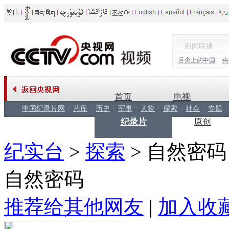
舌尖上的中国
央
首页
电视
中国纪录片网
片库
历史
军事
人物
探索
社会
专题
纪录片
原创
纪实台
>
探索
>
自然密码
自然密码
推荐给其他网友
|
加入收