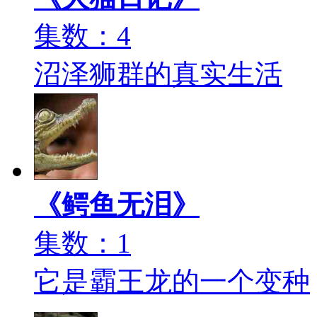
集数：4
沼泽狮群的真实生活
《鳄鱼无泪》
集数：1
它是霸王龙的一个变种