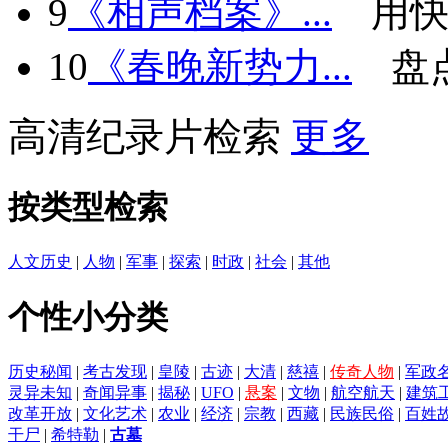
9
《相声档案》...
用快
10
《春晚新势力...
盘
高清纪录片检索
更多
按类型检索
人文历史
|
人物
|
军事
|
探索
|
时政
|
社会
|
其他
个性小分类
历史秘闻
|
考古发现
|
皇陵
|
古迹
|
大清
|
慈禧
|
传奇人物
|
军政
灵异未知
|
奇闻异事
|
揭秘
|
UFO
|
悬案
|
文物
|
航空航天
|
建筑
改革开放
|
文化艺术
|
农业
|
经济
|
宗教
|
西藏
|
民族民俗
|
百姓
干尸
|
希特勒
|
古墓