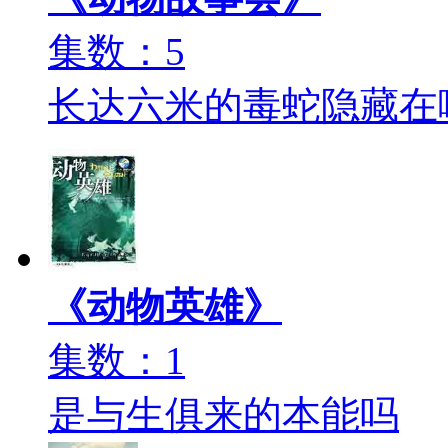
集数：5
长达六米的毒蛇隐藏在
《动物英雄》
集数：1
是与生俱来的本能吗