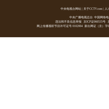
中央电视台网站
|
关于CCTV.com
|
人
中央广播电视总台 中国网络电
违法和不良信息举报
京ICP证060535号
网上传播视听节目许可证号 0102004
新出网证（京）字0