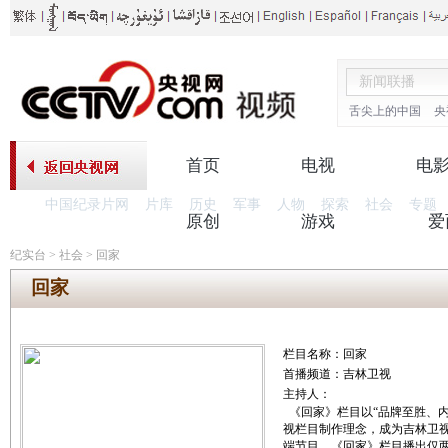
舌尖上的中国
央
首页
电视
电
中国纪录片网
片库
历史
军事
人物
探索
社会
专题
原创
游戏
爱
纪实台
>
社会
>
回家
回家
栏目名称：回家
首播频道：吉林卫视
主持人：
《回家》栏目以“品牌至胜、
视栏目制作理念，成为吉林卫
端节目。《回家》栏目播出仅