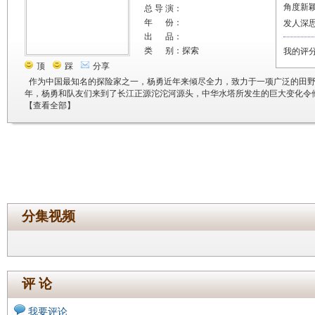
角度新
总 导 演：
年 份：
发人深
出 品：
类 别：探索
我的评
顶
踩
分享
作为中国最知名的探险家之一，杨勇近年来倾尽全力，致力于一项广泛的田野考
年，杨勇和队友们来到了长江正源沱沱河源头，中华水塔所发生的巨大变化令
【
查看全部
】
分集视频
评 论
我要评论