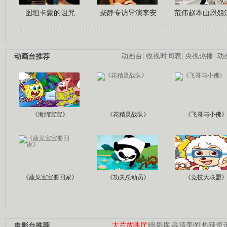
图坦卡蒙的诅咒
柴静专访导演李安
范伟赵本山恩怨
动画台推荐
动画台
|
收视时间表
|
央视热播
|
动
《海绵宝宝》
《花精灵战队》
《飞哥与小佛
《蔬菜宝宝要回家》
《功夫总动员》
《竞技大联盟
电影台推荐
大片放映厅
|
电影库
|
高清美图
|
热辣资