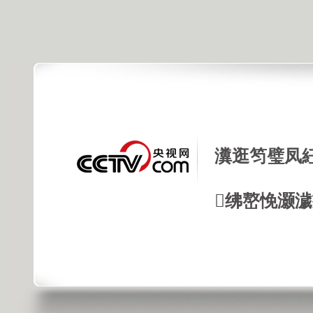
瀵逛笉璧凤
绋嶅悗灏