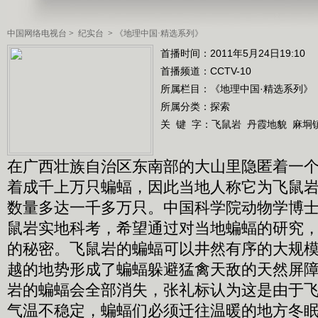
中国网络电视台
>
纪实台
>
《地理中国·精选系列》
首播时间：2011年5月24日19:10
首播频道：
CCTV-10
所属栏目：
《地理中国·精选系列》
所属分类：探索
关 键 字：
飞鼠岩
丹霞地貌
麻垌
在广西壮族自治区东南部的大山里隐匿着一
着成千上万只蝙蝠，因此当地人称它为飞鼠
数量多达一千多万只。中国科学院动物学博
鼠岩实地科考，希望通过对当地蝙蝠的研究
的秘密。飞鼠岩的蝙蝠可以井然有序的大规
越的地势形成了蝙蝠躲避猛禽天敌的天然屏
岩的蝙蝠会全部消失，张礼标认为这是由于
气温不稳定，蝙蝠们必须迁往温暖的地方冬