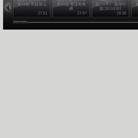
第54期 奇丽黄山
第56期 雁荡有奇
花”（下） 地理中
峰
国 20110301
27:01
27:07
26:36