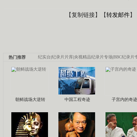
【
复制链接
】【
转发邮件
】
热门推荐
纪实台
|
纪录片片库
|
央视精品纪录片专场
|
BBC纪录片
朝鲜战场大逆转
中国工程奇迹
子宫内的奇