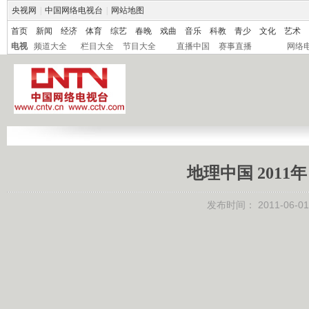
央视网
|
中国网络电视台
|
网站地图
首页
新闻
经济
体育
综艺
春晚
戏曲
音乐
科教
青少
文化
艺术
电视
频道大全
栏目大全
节目大全
直播中国
赛事直播
网络
地理中国 2011
发布时间：
2011-06-01