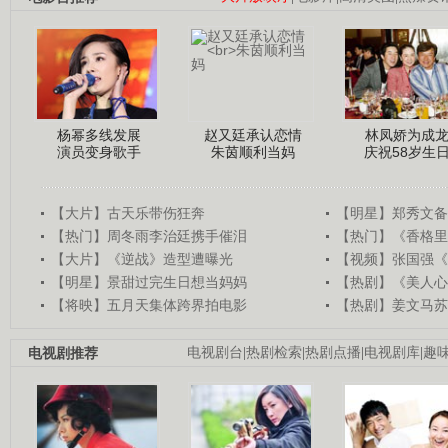
杨幂多线发展
赵又廷承认恋情
林凤娇为成
演员变身歌手
朱茵顺利当妈
庆祝58岁生
【大片】古天乐带伤狂奔
【明星】郑秀文备
【热门】周冬雨李治廷携手催泪
【热门】《香格里
【大片】《逆战》造型遭曝光
【视频】张国强《
【明星】景甜过完生日想当妈妈
【热剧】《美人心
【将映】五月天集体跨界拍电影
【热剧】姜文马苏
电视剧推荐
电视剧台
|
热剧检索
|
热剧点播
|
电视剧库
|
趣