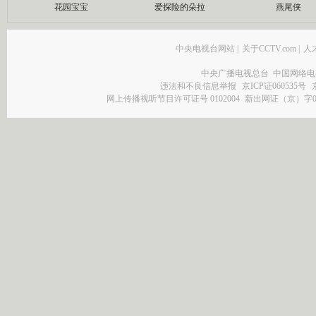
花园宝宝
爱探险的朵拉
燕尾侠
中央电视台网站
|
关于CCTV.com
|
人
中央广播电视总台 中国网络电
违法和不良信息举报
京ICP证060535号
网上传播视听节目许可证号 0102004
新出网证（京）字0