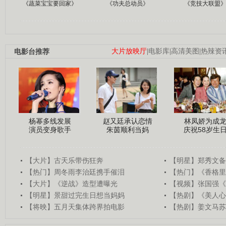
《蔬菜宝宝要回家》
《功夫总动员》
《竞技大联盟
电影台推荐
大片放映厅
|
电影库
|
高清美图
|
热辣资
杨幂多线发展
赵又廷承认恋情
林凤娇为成
演员变身歌手
朱茵顺利当妈
庆祝58岁生
【大片】古天乐带伤狂奔
【明星】郑秀文备
【热门】周冬雨李治廷携手催泪
【热门】《香格里
【大片】《逆战》造型遭曝光
【视频】张国强《
【明星】景甜过完生日想当妈妈
【热剧】《美人心
【将映】五月天集体跨界拍电影
【热剧】姜文马苏