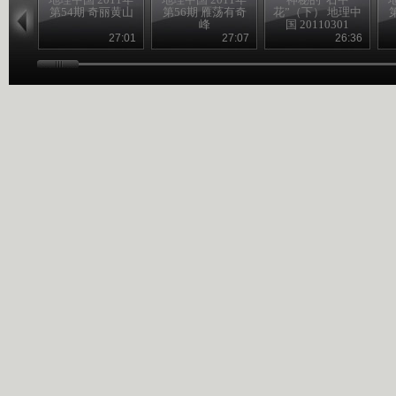
第54期 奇丽黄山
第56期 雁荡有奇
花”（下） 地理中
峰
国 20110301
27:01
27:07
26:36