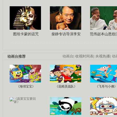
图坦卡蒙的诅咒
柴静专访导演李安
范伟赵本山恩怨
动画台推荐
动画台
|
收视时间表
|
央视热播
|
动
《海绵宝宝》
《花精灵战队》
《飞哥与小佛