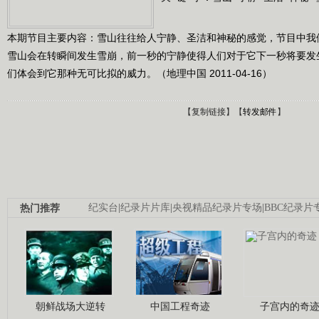
本期节目主要内容：雪山往往给人宁静、圣洁和神秘的感觉，节目中我
雪山会在转瞬间发生雪崩，前一秒的宁静使得人们对于它下一秒将要发
们体会到它那种无可比拟的威力。（地理中国 2011-04-16）
【
复制链接
】【
转发邮件
】
热门推荐
纪实台
|
纪录片片库
|
央视精品纪录片专场
|
BBC纪录片
朝鲜战场大逆转
中国工程奇迹
子宫内的奇