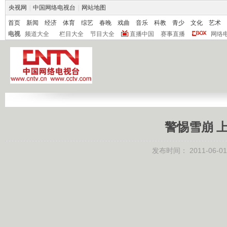
央视网
|
中国网络电视台
|
网站地图
首页
新闻
经济
体育
综艺
春晚
戏曲
音乐
科教
青少
文化
艺术
电视
频道大全
栏目大全
节目大全
直播中国
赛事直播
网络
警惕雪崩 上 
发布时间：
2011-06-01