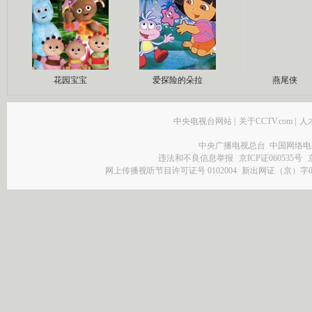
花园宝宝
爱探险的朵拉
燕尾侠
中央电视台网站
|
关于CCTV.com
|
人
中央广播电视总台 中国网络电
违法和不良信息举报
京ICP证060535号
网上传播视听节目许可证号 0102004
新出网证（京）字0