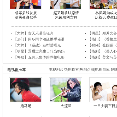
杨幂多线发展
赵又廷承认恋情
林凤娇为成
演员变身歌手
朱茵顺利当妈
庆祝58岁生
【大片】古天乐带伤狂奔
【明星】郑秀文备
【热门】周冬雨李治廷携手催泪
【热门】《香格里
【大片】《逆战》造型遭曝光
【视频】张国强《
【明星】景甜过完生日想当妈妈
【热剧】《美人心
【将映】五月天集体跨界拍电影
【热剧】姜文马苏
电视剧推荐
电视剧台
|
热剧检索
|
热剧点播
|
电视剧库
|
趣
跑马场
火流星
一日夫妻百日