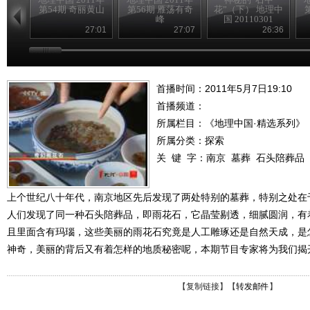
第54期 奇丽黄山
第56期 雁荡有奇
花”（下） 地理中
峰
国 20110301
27:01
27:07
26:36
首播时间：2011年5月7日19:10
首播频道：
所属栏目：
《地理中国·精选系列》
所属分类：探索
关 键 字：
南京
墓葬
石头陪葬品
上个世纪八十年代，南京地区先后发现了两处特别的墓葬，特别之处在
人们发现了同一种石头陪葬品，即雨花石，它晶莹剔透，细腻圆润，有
且里面含有玛瑙，这些美丽的雨花石究竟是人工雕琢还是自然天成，是
神奇，美丽的背后又有着怎样的地质秘密呢，本期节目专家将为我们揭
【
复制链接
】【
转发邮件
】