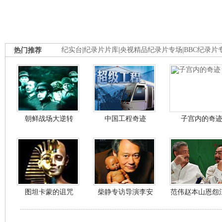
热门推荐
纪实台
|
纪录片片库
|
央视精品纪录片专场
|
BBC纪录片
朝鲜战场大逆转
中国工程奇迹
子宫内的奇
图坦卡蒙的诅咒
柴静专访导演李安
范伟赵本山恩怨