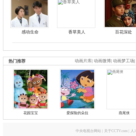
感动生命
香草美人
百花深处
热门推荐
动画片库
|
动画微博
|
动画梦工场
花园宝宝
爱探险的朵拉
燕尾侠
中央电视台网站
|
关于CCTV.com
|
人