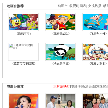
动画台推荐
动画台
|
收视时间表
|
央视热播
|
动
《海绵宝宝》
《花精灵战队》
《飞哥与小佛
《蔬菜宝宝要回家》
《功夫总动员》
《竞技大联盟
电影台推荐
大片放映厅
|
电影库
|
高清美图
|
热辣资