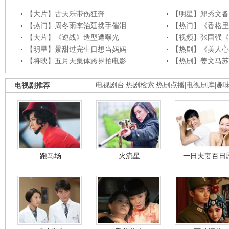
【大片】古天乐带伤狂奔
【明星】郑秀文备
【热门】周冬雨李治廷携手催泪
【热门】《香格里
【大片】《逆战》造型遭曝光
【视频】张国强《
【明星】景甜过完生日想当妈妈
【热剧】《美人心
【将映】五月天集体跨界拍电影
【热剧】姜文马苏
电视剧推荐
电视剧台
|
热剧检索
|
热剧点播
|
电视剧库
|
趣
跑马场
火流星
一日夫妻百日