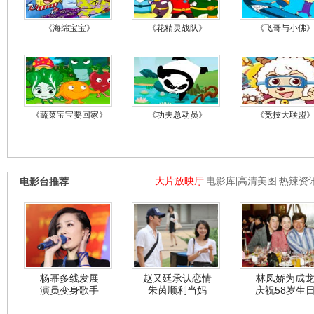
《海绵宝宝》
《花精灵战队》
《飞哥与小佛
《蔬菜宝宝要回家》
《功夫总动员》
《竞技大联盟
电影台推荐
大片放映厅
|
电影库
|
高清美图
|
热辣资
杨幂多线发展
赵又廷承认恋情
林凤娇为成
演员变身歌手
朱茵顺利当妈
庆祝58岁生