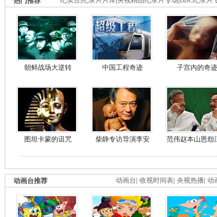
热门推荐
纪实台
|
纪录片片库
|
央视精品纪录片专场
|
BBC纪录片
朝鲜战场大逆转
中国工程奇迹
子宫内的奇
图坦卡蒙的诅咒
柴静专访导演李安
范伟赵本山恩怨
动画台推荐
动画台
|
收视时间表
|
央视热播
|
动