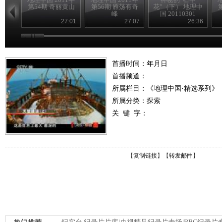
第54期 奇丽黄山
第56期 雁荡有奇
花”（下） 地理中
峰
国 20110301
27:01
27:07
26:36
首播时间：年月日
首播频道：
所属栏目：
《地理中国·精选系列》
所属分类：探索
关 键 字：
【
复制链接
】【
转发邮件
】