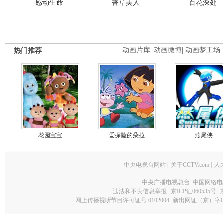
感动生命
香草美人
百花深处
热门推荐
动画片库
|
动画微博
|
动画梦工场
花园宝宝
爱探险的朵拉
燕尾侠
中央电视台网站
|
关于CCTV.com
|
人
中央广播电视总台 中国网络电
违法和不良信息举报
京ICP证060535号
网上传播视听节目许可证号 0102004
新出网证（京）字0