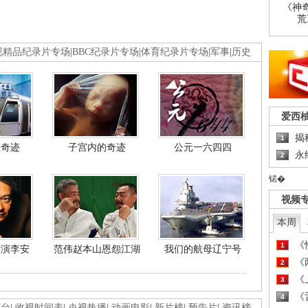
《神
荒
视精品纪录片专场
|
BBC纪录片专场
|
体育纪录片专场
|
军事
|
历史
爱西
揭
1
程奇迹
子宫内的奇迹
公元一六四四
永
2
锘�
视频
本周
《
1
导演李安
范伟赵本山恩怨江湖
我们的航母辽宁号
《
2
《
3
《
4
画台
|
收视时间表
|
央视热播
|
动画电影
|
新片榜
|
预告片
|
资讯榜