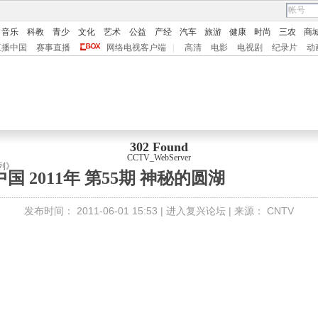
音乐
科教
青少
文化
艺术
公益
产经
汽车
旅游
健康
时尚
三农
商
直播中国
赛事直播
网络电视客户端
|
高清
电影
电视剧
纪录片
动
302 Found
CCTV_WebServer
列》
国 2011年 第55期 神秘的圆湖
发布时间：
2011-06-01 15:53 |
进入复兴论坛
| 来源：
CNTV