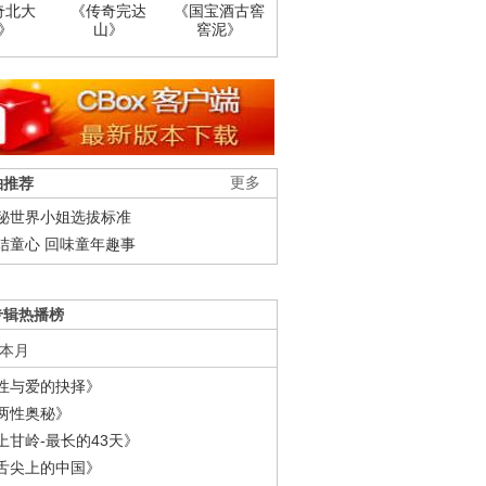
奇北大
《传奇完达
《国宝酒古窖
》
山》
窖泥》
柚推荐
更多
秘世界小姐选拔标准
结童心 回味童年趣事
专辑热播榜
本月
性与爱的抉择》
两性奥秘》
上甘岭-最长的43天》
舌尖上的中国》