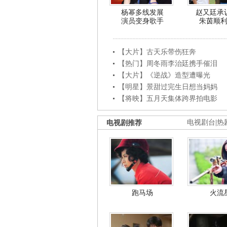
杨幂多线发展
赵又廷承
演员变身歌手
朱茵顺
【大片】古天乐带伤狂奔
【热门】周冬雨李治廷携手催泪
【大片】《逆战》造型遭曝光
【明星】景甜过完生日想当妈妈
【将映】五月天集体跨界拍电影
电视剧推荐
电视剧台
|
热
跑马场
火流