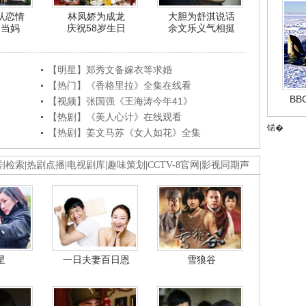
认恋情
林凤娇为成龙
大胆为舒淇说话
利当妈
庆祝58岁生日
余文乐义气相挺
【明星】郑秀文备嫁衣等求婚
【热门】《香格里拉》全集在线看
B
【视频】张国强《王海涛今年41》
【热剧】《美人心计》在线观看
锘�
【热剧】姜文马苏《女人如花》全集
剧检索
|
热剧点播
|
电视剧库
|
趣味策划
|
CCTV-8官网
|
影视同期声
星
一日夫妻百日恩
雪狼谷