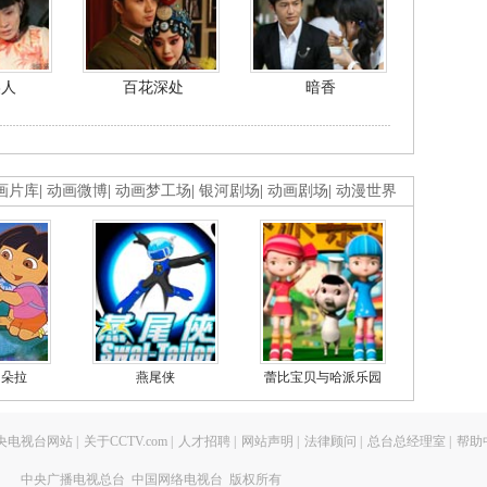
美人
百花深处
暗香
画片库
|
动画微博
|
动画梦工场
|
银河剧场
|
动画剧场
|
动漫世界
的朵拉
燕尾侠
蕾比宝贝与哈派乐园
央电视台网站
|
关于CCTV.com
|
人才招聘
|
网站声明
|
法律顾问
|
总台总经理室
|
帮助
中央广播电视总台 中国网络电视台 版权所有