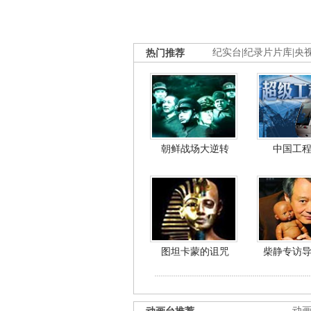
热门推荐
纪实台
|
纪录片片库
|
央
朝鲜战场大逆转
中国工
图坦卡蒙的诅咒
柴静专访
动