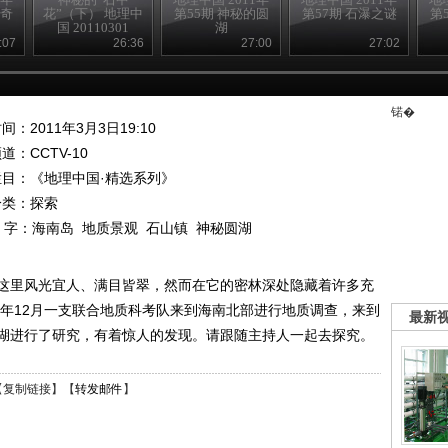
有奇
花”（下） 地理中
第55期 神秘的圆
第57期 石瀑之谜
第
国 20110301
湖
:07
26:36
27:00
27:02
锘�
间：2011年3月3日19:10
频道：
CCTV-10
栏目：
《地理中国·精选系列》
分类：探索
 字：
海南岛
地质景观
石山镇
神秘圆湖
这里风光宜人、满目皆翠，然而在它的密林深处隐藏着许多充
2年12月一支联合地质科考队来到海南北部进行地质调查，来到
最新
湖进行了研究，有着惊人的发现。请跟随主持人一起去探究。
【
复制链接
】【
转发邮件
】