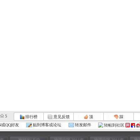
5
排行榜
意见反馈
顶
踩
N或QQ好友
贴到博客或论坛
转发邮件
转帖到社区
1年
神秘的“石中
地理中国 2011年
地理中国 2011年
地