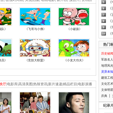
《
5
《
6
《
7
《
8
《
9
战队》
《飞哥与小佛》
《小破孩》
《
10
热门
历史秘
军政名
动员》
《竞技大联盟》
《小龙大功夫》
地理风
灵异未
建筑工
文化艺
映厅
|
电影库
|
高清美图
|
热辣资讯
|
新片速递
|
精品栏目
|
电影滚播
文体明
庆典
纪录