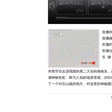
第54期 奇丽黄山
第56期 雁荡
峰
27:01
27
首播时
首播
所属
所属
关 键
本期节目走进我国的第二大岛屿海南岛，
满神秘色彩、鲜为人知的地质景观。200
了一个叫石山镇的地方，对这里的神秘圆