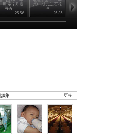
58期 泰宁丹霞
第61期 走进石花
第61期 走进石花
第60期 巨崖
寻奇
洞
洞
行
25:56
26:35
26:35
26
视频集
更多