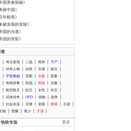
中国美食探秘》
美丽中国》
百年航母》
未被发掘的皇陵》
帝国的兴衰》
帝国的背影》
标签
闻
考古发现
二战
将帅
干尸
人
传奇人物
自然
灾难
娱乐
光
宇宙奥秘
宫殿
古墓
悬案
知
奇闻异事
民国
刑侦
宗教
程
航空航天
抗日
女性
外交
术
武侠传奇
UFO
动物
战争
星
社会名流
灾难
皇陵
慈禧
古迹
文物
西藏
青少
大清
片热映专场
更多