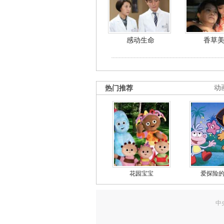
感动生命
香草
热门推荐
动
花园宝宝
爱探险
中