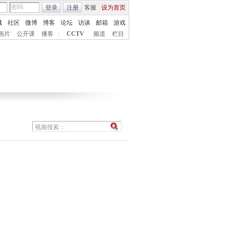
登录
注册
客服
设为首页
城
社区
微博
博客
论坛
访谈
邮箱
游戏
画片
公开课
播客
|
CCTV
频道
栏目