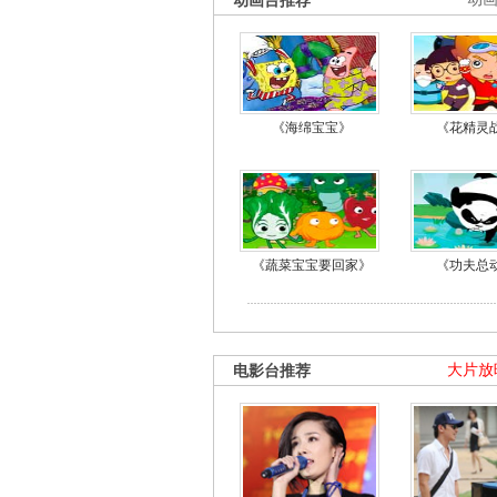
动画台推荐
《海绵宝宝》
《花精灵
《蔬菜宝宝要回家》
《功夫总
电影台推荐
大片放