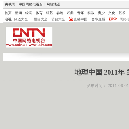
央视网
|
中国网络电视台
|
网站地图
首页
新闻
经济
体育
综艺
春晚
戏曲
音乐
科教
青少
文化
艺术
电视
频道大全
栏目大全
节目大全
直播中国
赛事直播
网络
地理中国 2011年
发布时间：
2011-06-01