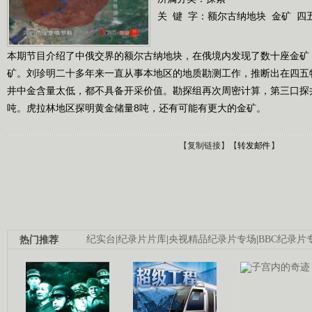
关 键 字：
额尔古纳地块
金矿
四
本期节目介绍了中俄交界的额尔古纳地块，在俄境内发现了数十座金矿
矿。刘珍明二十多年来一直从事本地区的地质勘测工作，推断出在四五
井中金含量太低，都不具备开采价值。勘探组再次周密计算，第三口探
吨。虎拉林地区探明黄金储量8吨，还有可能有更大的金矿。
【
复制链接
】【
转发邮件
】
热门推荐
纪实台
|
纪录片片库
|
央视精品纪录片专场
|
BBC纪录片