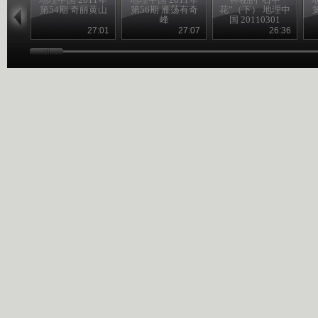
第54期 奇丽黄山
第56期 雁荡有奇
花”（下） 地理中
峰
国 20110301
27:01
27:07
26:36