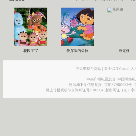
花园宝宝
爱探险的朵拉
燕尾侠
中央电视台网站
|
关于CCTV.com
|
人
中央广播电视总台 中国网络电
违法和不良信息举报
京ICP证060535号
网上传播视听节目许可证号 0102004
新出网证（京）字0