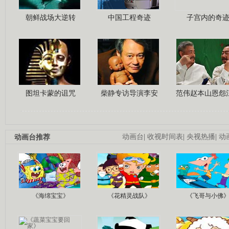
朝鲜战场大逆转
中国工程奇迹
子宫内的奇
图坦卡蒙的诅咒
柴静专访导演李安
范伟赵本山恩怨
动画台推荐
动画台
|
收视时间表
|
央视热播
|
动
《海绵宝宝》
《花精灵战队》
《飞哥与小佛