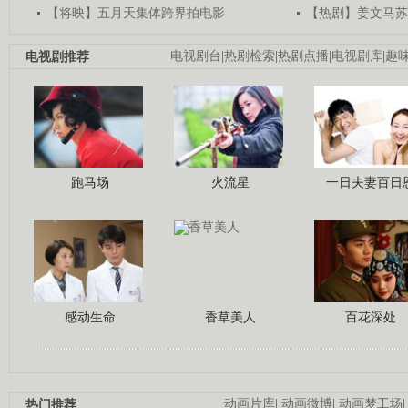
【将映】五月天集体跨界拍电影
【热剧】姜文马苏
电视剧推荐
电视剧台
|
热剧检索
|
热剧点播
|
电视剧库
|
趣
跑马场
火流星
一日夫妻百日
感动生命
香草美人
百花深处
热门推荐
动画片库
|
动画微博
|
动画梦工场