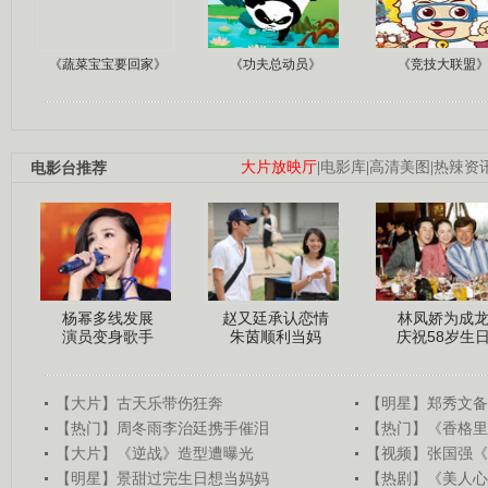
《蔬菜宝宝要回家》
《功夫总动员》
《竞技大联盟
电影台推荐
大片放映厅
|
电影库
|
高清美图
|
热辣资
杨幂多线发展
赵又廷承认恋情
林凤娇为成
演员变身歌手
朱茵顺利当妈
庆祝58岁生
【大片】古天乐带伤狂奔
【明星】郑秀文备
【热门】周冬雨李治廷携手催泪
【热门】《香格里
【大片】《逆战》造型遭曝光
【视频】张国强《
【明星】景甜过完生日想当妈妈
【热剧】《美人心