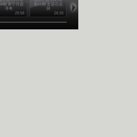
58期 泰宁丹霞
第61期 走进石花
第61期 走进石花
第60期 巨崖
寻奇
洞
洞
行
25:56
26:35
26:35
26