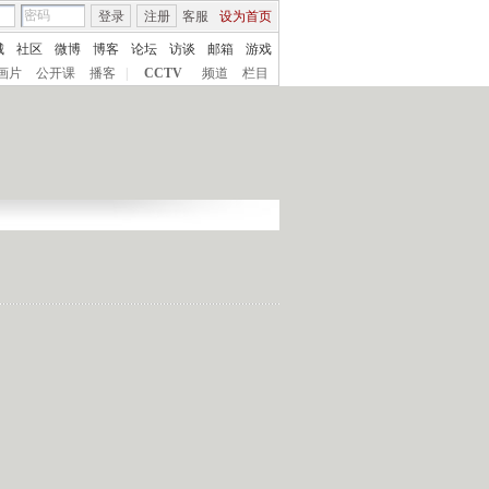
登录
注册
客服
设为首页
城
社区
微博
博客
论坛
访谈
邮箱
游戏
画片
公开课
播客
|
CCTV
频道
栏目