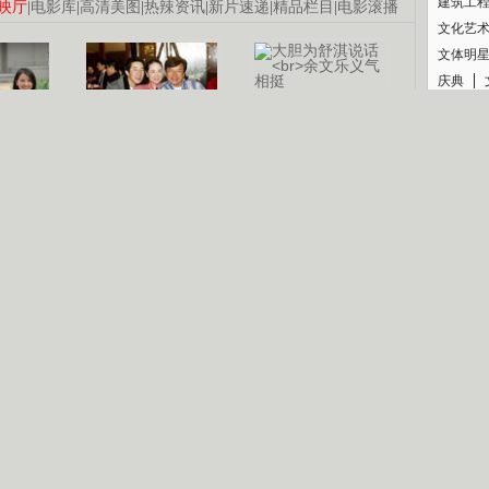
建筑工
映厅
|
电影库
|
高清美图
|
热辣资讯
|
新片速递
|
精品栏目
|
电影滚播
文化艺
文体明
庆典
纪录
认恋情
林凤娇为成龙
大胆为舒淇说话
利当妈
庆祝58岁生日
余文乐义气相挺
【明星】郑秀文备嫁衣等求婚
【热门】《香格里拉》全集在线看
【视频】张国强《王海涛今年41》
B
【热剧】《美人心计》在线观看
【热剧】姜文马苏《女人如花》全集
锘�
剧检索
|
热剧点播
|
电视剧库
|
趣味策划
|
CCTV-8官网
|
影视同期声