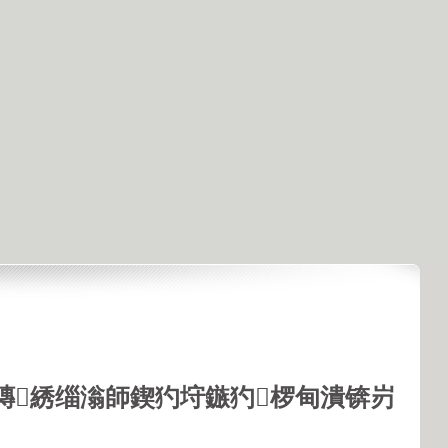
鏄綉缁滃師鍥犳垨鏃犳椤甸潰锛岃