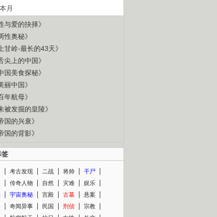
本月
性与爱的抉择》
两性奥秘》
上甘岭-最长的43天》
舌尖上的中国》
中国美食探秘》
美丽中国》
百年航母》
未被发掘的皇陵》
帝国的兴衰》
帝国的背影》
标签
闻
考古发现
二战
将帅
干尸
人
传奇人物
自然
灾难
娱乐
光
宇宙奥秘
宫殿
古墓
悬案
知
奇闻异事
民国
刑侦
宗教