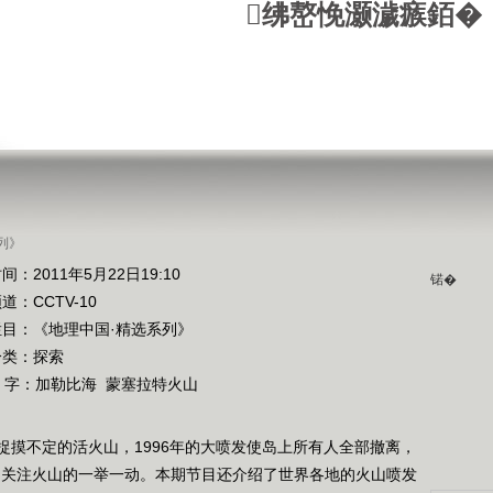
绋嶅悗灏濊瘯銆�
列》
间：2011年5月22日19:10
锘�
频道：
CCTV-10
栏目：
《地理中国·精选系列》
分类：探索
 字：
加勒比海
蒙塞拉特火山
捉摸不定的活火山，1996年的大喷发使岛上所有人全部撤离，
切关注火山的一举一动。本期节目还介绍了世界各地的火山喷发