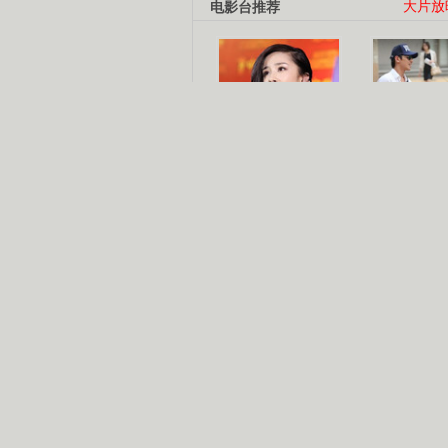
电影台推荐
大片放
杨幂多线发展
赵又廷承
演员变身歌手
朱茵顺
【大片】古天乐带伤狂奔
【热门】周冬雨李治廷携手催泪
【大片】《逆战》造型遭曝光
【明星】景甜过完生日想当妈妈
【将映】五月天集体跨界拍电影
电视剧推荐
电视剧台
|
热