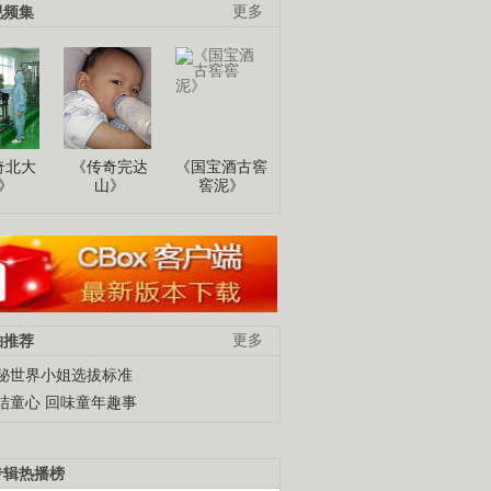
视频集
更多
奇北大
《传奇完达
《国宝酒古窖
》
山》
窖泥》
柚推荐
更多
秘世界小姐选拔标准
结童心 回味童年趣事
专辑热播榜