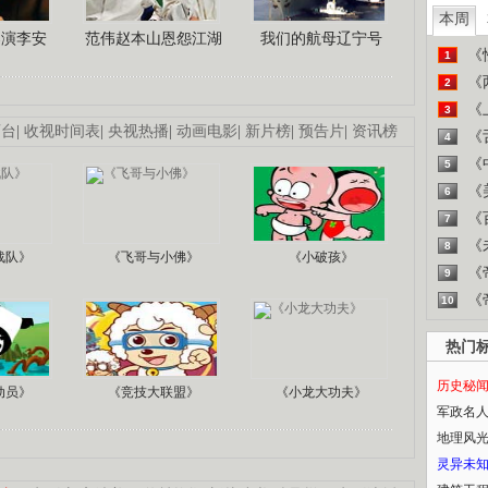
本周
导演李安
范伟赵本山恩怨江湖
我们的航母辽宁号
《
1
《
2
《
3
画台
|
收视时间表
|
央视热播
|
动画电影
|
新片榜
|
预告片
|
资讯榜
《
4
《
5
《
6
《
7
《
8
战队》
《飞哥与小佛》
《小破孩》
《
9
《
10
热门
历史秘
动员》
《竞技大联盟》
《小龙大功夫》
军政名
地理风
灵异未