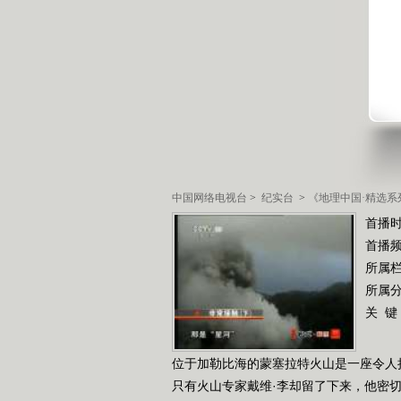
中国网络电视台
>
纪实台
>
《地理中国·精选系
首播时
首播
所属
所属
关 键
位于加勒比海的蒙塞拉特火山是一座令人
只有火山专家戴维·李却留了下来，他密