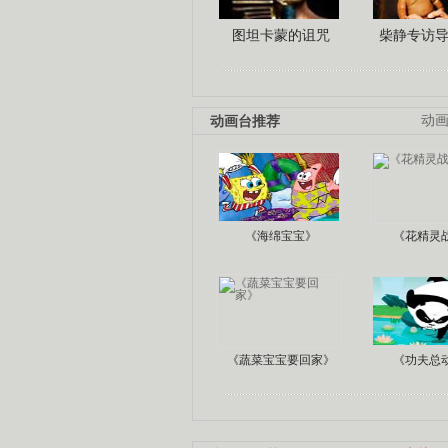
图坦卡蒙的诅咒
柴静专访
动画台推荐
动
《海绵宝宝》
《花精灵
《蔬菜宝宝要回家》
《功夫总