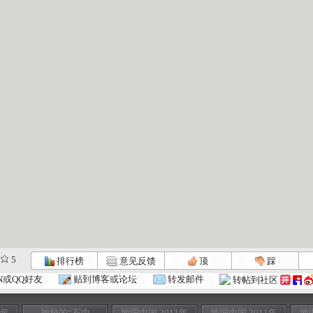
5
排行榜
意见反馈
顶
踩
N或QQ好友
贴到博客或论坛
转发邮件
转帖到社区
1年
神秘的“石中
地理中国 2011年
地理中国 2011年
地