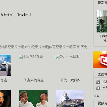
最新
【
复制链接
】【
转发邮件
】
《神
荒
视精品纪录片专场
|
BBC纪录片专场
|
体育纪录片专场
|
军事
|
历史
爱西
程奇迹
子宫内的奇迹
公元一六四四
揭
1
永
2
锘�
视频