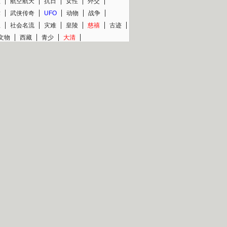
程
航空航天
抗日
女性
外交
术
武侠传奇
UFO
动物
战争
星
社会名流
灾难
皇陵
慈禧
古迹
文物
西藏
青少
大清
片热映专场
更多
BC纪录片专场
央视精品纪录片