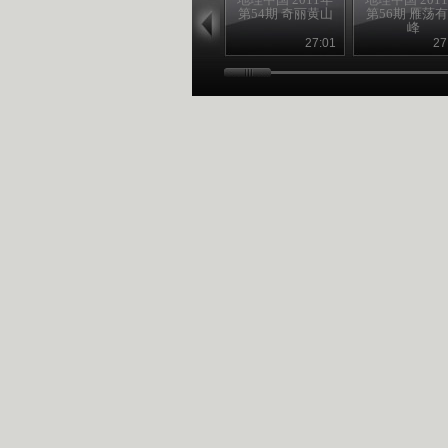
第54期 奇丽黄山
第56期 雁荡
峰
27:01
27