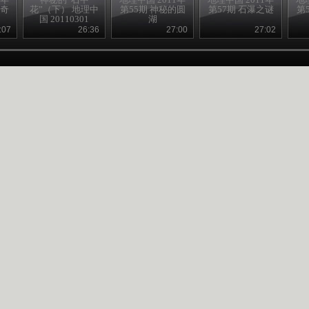
有奇
花”（下） 地理中
第55期 神秘的圆
第57期 石瀑之谜
第
国 20110301
湖
:07
26:36
27:00
27:02