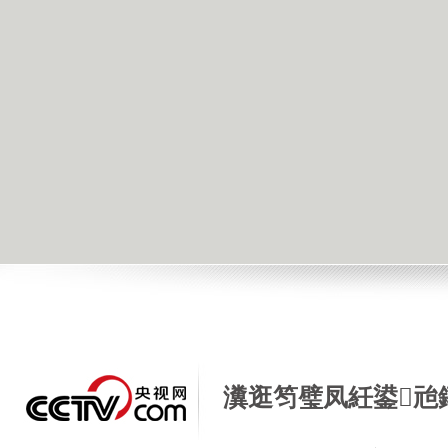
瀵逛笉璧凤紝鍙兘