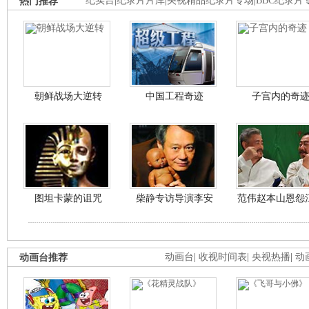
热门推荐
纪实台
|
纪录片片库
|
央视精品纪录片专场
|
BBC纪录片
朝鲜战场大逆转
中国工程奇迹
子宫内的奇
图坦卡蒙的诅咒
柴静专访导演李安
范伟赵本山恩怨
动画台推荐
动画台
|
收视时间表
|
央视热播
|
动