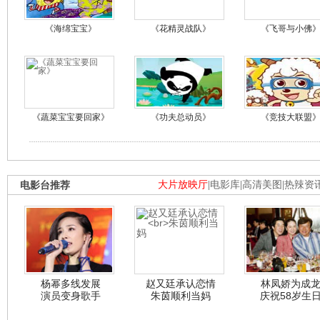
《海绵宝宝》
《花精灵战队》
《飞哥与小佛
《蔬菜宝宝要回家》
《功夫总动员》
《竞技大联盟
电影台推荐
大片放映厅
|
电影库
|
高清美图
|
热辣资
杨幂多线发展
赵又廷承认恋情
林凤娇为成
演员变身歌手
朱茵顺利当妈
庆祝58岁生