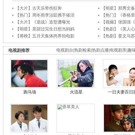
【大片】古天乐带伤狂奔
【明星】郑秀文备
【热门】周冬雨李治廷携手催泪
【热门】《香格里
【大片】《逆战》造型遭曝光
【视频】张国强《
【明星】景甜过完生日想当妈妈
【热剧】《美人心
【将映】五月天集体跨界拍电影
【热剧】姜文马苏
电视剧推荐
电视剧台
|
热剧检索
|
热剧点播
|
电视剧库
|
趣
跑马场
火流星
一日夫妻百日