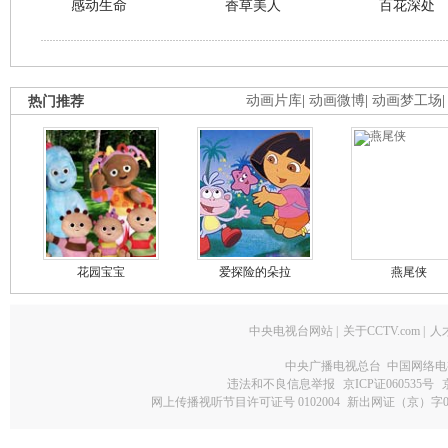
感动生命
香草美人
百花深处
热门推荐
动画片库
|
动画微博
|
动画梦工场
花园宝宝
爱探险的朵拉
燕尾侠
中央电视台网站
|
关于CCTV.com
|
人
中央广播电视总台 中国网络电
违法和不良信息举报
京ICP证060535号
网上传播视听节目许可证号 0102004
新出网证（京）字0