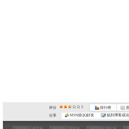
5
评分
排行榜
意
MSN或QQ好友
贴到博客或
分享
抗日风云 威震敌
抗日风云 我军最
抗日风云 我军最