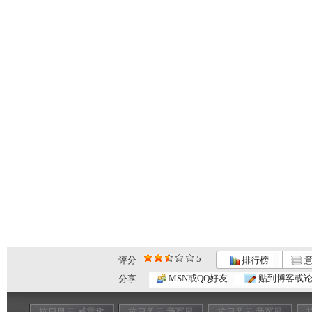
5
评分
排行榜
意
MSN或QQ好友
贴到博客或
分享
抗日风云 威震敌
抗日风云 我军最
抗日风云 我军最