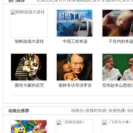
热门推荐
纪实台
|
纪录片片库
|
央视精品纪录片专场
|
BBC纪录片
朝鲜战场大逆转
中国工程奇迹
子宫内的奇
图坦卡蒙的诅咒
柴静专访导演李安
范伟赵本山恩怨
动画台推荐
动画台
|
收视时间表
|
央视热播
|
动