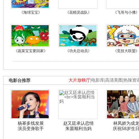
《海绵宝宝》
《花精灵战队》
《飞哥与小佛
《蔬菜宝宝要回家》
《功夫总动员》
《竞技大联盟
电影台推荐
大片放映厅
|
电影库
|
高清美图
|
热辣资
杨幂多线发展
赵又廷承认恋情
林凤娇为成
演员变身歌手
朱茵顺利当妈
庆祝58岁生