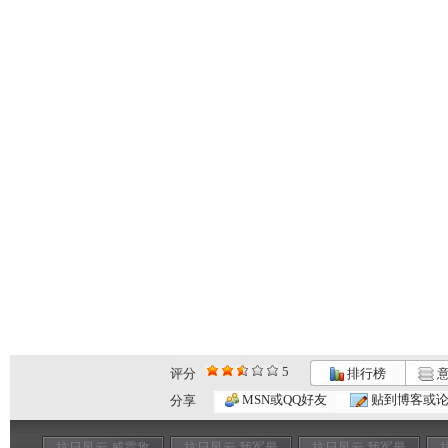
5
评分
排行榜
意
MSN或QQ好友
贴到博客或
分享
抗日风云 威震敌
抗日风云 我军最
抗日风云 我军最