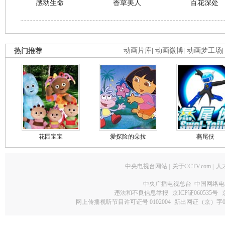
感动生命
香草美人
百花深处
热门推荐
动画片库
|
动画微博
|
动画梦工场
花园宝宝
爱探险的朵拉
燕尾侠
中央电视台网站
|
关于CCTV.com
|
人
中央广播电视总台 中国网络电
违法和不良信息举报
京ICP证060535号
网上传播视听节目许可证号 0102004
新出网证（京）字0