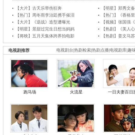
【大片】古天乐带伤狂奔
【明星】郑秀文备
【热门】周冬雨李治廷携手催泪
【热门】《香格里
【大片】《逆战》造型遭曝光
【视频】张国强《
【明星】景甜过完生日想当妈妈
【热剧】《美人心
【将映】五月天集体跨界拍电影
【热剧】姜文马苏
电视剧推荐
电视剧台
|
热剧检索
|
热剧点播
|
电视剧库
|
趣
跑马场
火流星
一日夫妻百日