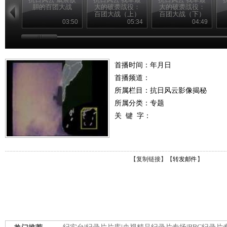
胆的百团大战
大的破袭战役：
大的破袭战役：
百团大战（上）
百团大战（下）
03:50
05:34
04:49
首播时间：年月日
首播频道：
所属栏目：
抗日风云影像揭秘
所属分类：专题
关 键 字：
【
复制链接
】【
转发邮件
】