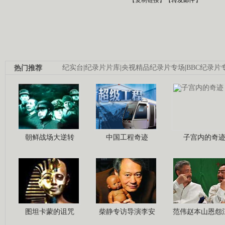
热门推荐
纪实台
|
纪录片片库
|
央视精品纪录片专场
|
BBC纪录片
朝鲜战场大逆转
中国工程奇迹
子宫内的奇
图坦卡蒙的诅咒
柴静专访导演李安
范伟赵本山恩怨