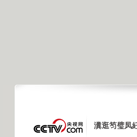
瀵逛笉璧凤