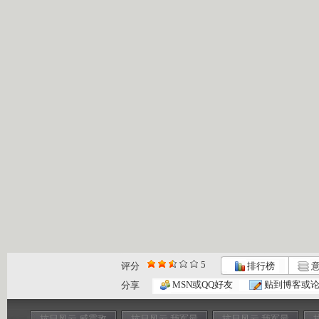
5
评分
排行榜
意
MSN或QQ好友
贴到博客或
分享
抗日风云 威震敌
抗日风云 我军最
抗日风云 我军最