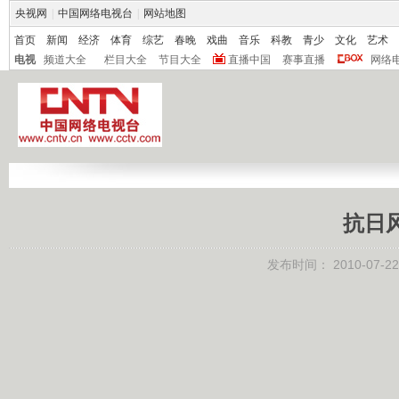
央视网
|
中国网络电视台
|
网站地图
首页
新闻
经济
体育
综艺
春晚
戏曲
音乐
科教
青少
文化
艺术
电视
频道大全
栏目大全
节目大全
直播中国
赛事直播
网络
抗日风
发布时间：
2010-07-22