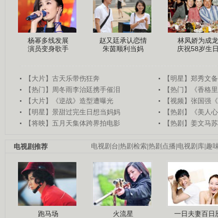
杨幂多线发展
赵又廷承认恋情
林凤娇为成
演员变身歌手
朱茵顺利当妈
庆祝58岁生
【大片】古天乐带伤狂奔
【明星】郑秀文备
【热门】周冬雨李治廷携手催泪
【热门】《香格里
【大片】《逆战》造型遭曝光
【视频】张国强《
【明星】景甜过完生日想当妈妈
【热剧】《美人心
【将映】五月天集体跨界拍电影
【热剧】姜文马苏
电视剧推荐
电视剧台
|
热剧检索
|
热剧点播
|
电视剧库
|
趣
跑马场
火流星
一日夫妻百日