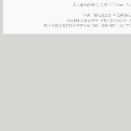
中央电视台网站
|
关于CCTV.com
|
人
中央广播电视总台 中国网络电
违法和不良信息举报
京ICP证060535号
网上传播视听节目许可证号 0102004
新出网证（京）字0