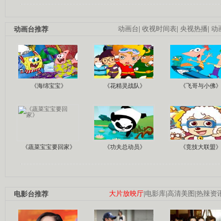
动画台推荐
动画台
|
收视时间表
|
央视热播
|
动
《海绵宝宝》
《花精灵战队》
《飞哥与小佛
《蔬菜宝宝要回家》
《功夫总动员》
《竞技大联盟
电影台推荐
大片放映厅
|
电影库
|
高清美图
|
热辣资