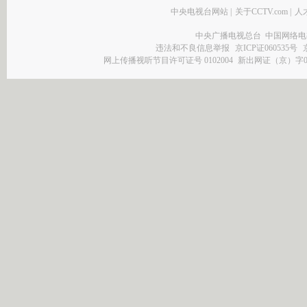
中央电视台网站
|
关于CCTV.com
|
人
中央广播电视总台 中国网络电
违法和不良信息举报
京ICP证060535号
网上传播视听节目许可证号 0102004
新出网证（京）字0