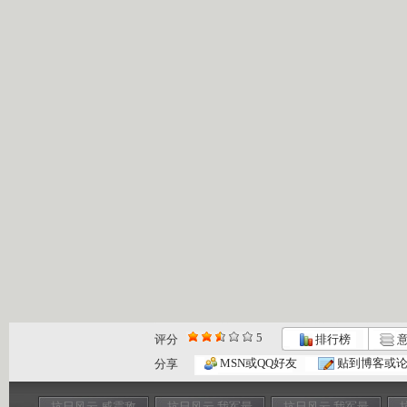
5
评分
排行榜
意
MSN或QQ好友
贴到博客或
分享
抗日风云 威震敌
抗日风云 我军最
抗日风云 我军最