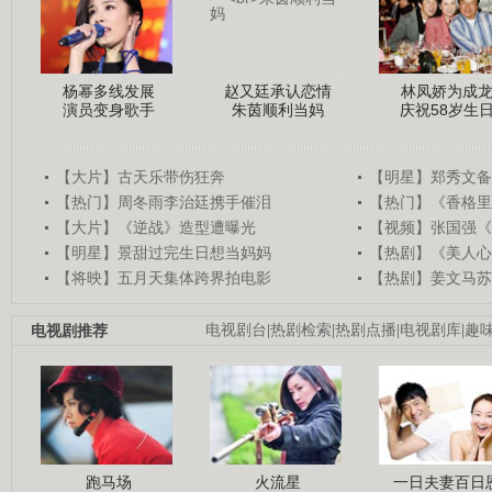
杨幂多线发展
赵又廷承认恋情
林凤娇为成
演员变身歌手
朱茵顺利当妈
庆祝58岁生
【大片】古天乐带伤狂奔
【明星】郑秀文备
【热门】周冬雨李治廷携手催泪
【热门】《香格里
【大片】《逆战》造型遭曝光
【视频】张国强《
【明星】景甜过完生日想当妈妈
【热剧】《美人心
【将映】五月天集体跨界拍电影
【热剧】姜文马苏
电视剧推荐
电视剧台
|
热剧检索
|
热剧点播
|
电视剧库
|
趣
跑马场
火流星
一日夫妻百日