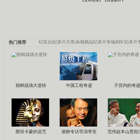
热门推荐
纪实台
|
纪录片片库
|
央视精品纪录片专场
|
BBC纪录片
朝鲜战场大逆转
中国工程奇迹
子宫内的奇
图坦卡蒙的诅咒
柴静专访导演李安
范伟赵本山恩怨