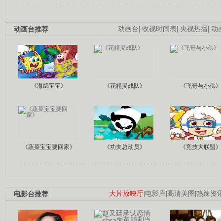
动画台推荐
动画台
|
收视时间表
|
央视热播
|
动
《海绵宝宝》
《花精灵战队》
《飞哥与小佛
《蔬菜宝宝要回家》
《功夫总动员》
《竞技大联盟
电影台推荐
大片放映厅
|
电影库
|
高清美图
|
热辣资