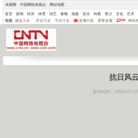
央视网
|
中国网络电视台
|
网站地图
首页
新闻
经济
体育
综艺
春晚
戏曲
音乐
科教
青少
文化
艺术
电视
频道大全
栏目大全
节目大全
直播中国
赛事直播
网络
抗日风云
发布时间：
2010-07-22