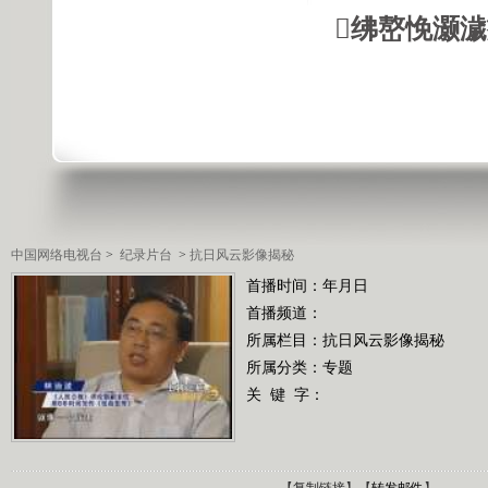
绋嶅悗灏
中国网络电视台
>
纪录片台
>
抗日风云影像揭秘
首播时间：年月日
首播频道：
所属栏目：
抗日风云影像揭秘
所属分类：专题
关 键 字：
【
复制链接
】【
转发邮件
】