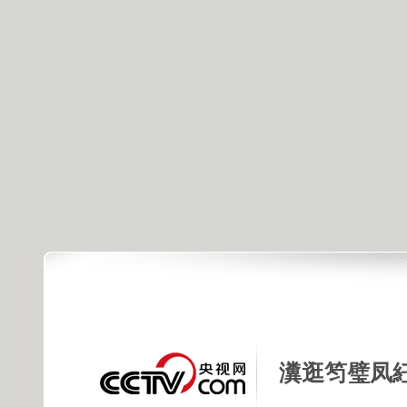
瀵逛笉璧凤