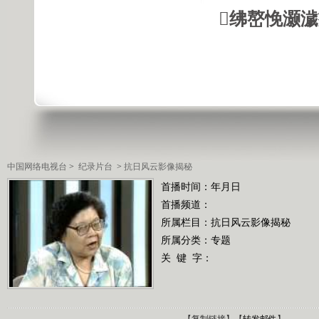
绋嶅悗灏
中国网络电视台
>
纪录片台
>
抗日风云影像揭秘
首播时间：年月日
首播频道：
所属栏目：
抗日风云影像揭秘
所属分类：专题
关 键 字：
【
复制链接
】【
转发邮件
】