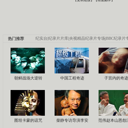
热门推荐
纪实台
|
纪录片片库
|
央视精品纪录片专场
|
BBC纪录片
朝鲜战场大逆转
中国工程奇迹
子宫内的奇
图坦卡蒙的诅咒
柴静专访导演李安
范伟赵本山恩怨