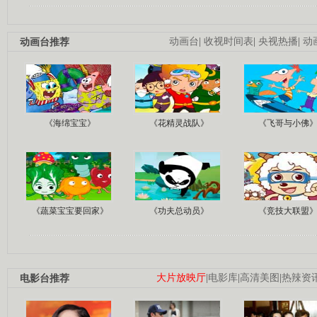
动画台推荐
动画台
|
收视时间表
|
央视热播
|
动
《海绵宝宝》
《花精灵战队》
《飞哥与小佛
《蔬菜宝宝要回家》
《功夫总动员》
《竞技大联盟
电影台推荐
大片放映厅
|
电影库
|
高清美图
|
热辣资