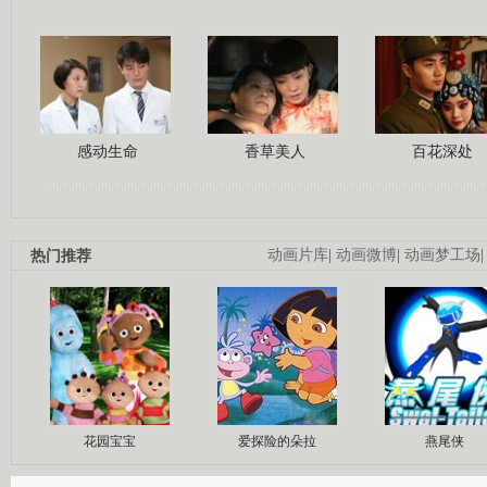
感动生命
香草美人
百花深处
热门推荐
动画片库
|
动画微博
|
动画梦工场
花园宝宝
爱探险的朵拉
燕尾侠