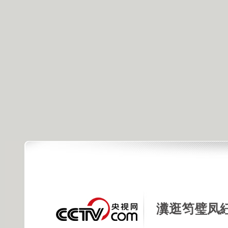
瀵逛笉璧凤