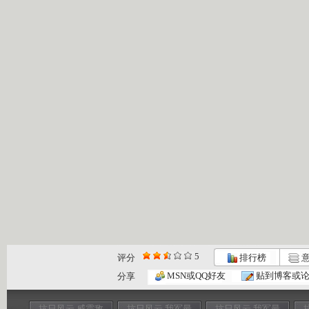
5
评分
排行榜
意
MSN或QQ好友
贴到博客或
分享
抗日风云 威震敌
抗日风云 我军最
抗日风云 我军最