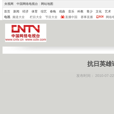
央视网
|
中国网络电视台
|
网站地图
首页
新闻
经济
体育
综艺
春晚
戏曲
音乐
科教
青少
文化
艺术
电视
频道大全
栏目大全
节目大全
直播中国
赛事直播
网络
抗日英雄
发布时间：
2010-07-22