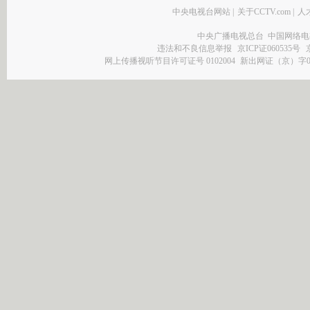
中央电视台网站
|
关于CCTV.com
|
人
中央广播电视总台 中国网络电
违法和不良信息举报
京ICP证060535号
网上传播视听节目许可证号 0102004
新出网证（京）字0