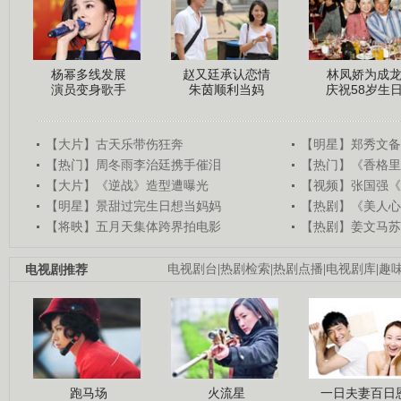
杨幂多线发展
赵又廷承认恋情
林凤娇为成
演员变身歌手
朱茵顺利当妈
庆祝58岁生
【大片】古天乐带伤狂奔
【明星】郑秀文备
【热门】周冬雨李治廷携手催泪
【热门】《香格里
【大片】《逆战》造型遭曝光
【视频】张国强《
【明星】景甜过完生日想当妈妈
【热剧】《美人心
【将映】五月天集体跨界拍电影
【热剧】姜文马苏
电视剧推荐
电视剧台
|
热剧检索
|
热剧点播
|
电视剧库
|
趣
跑马场
火流星
一日夫妻百日