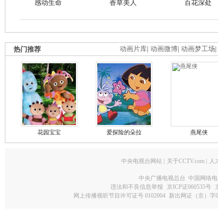
感动生命
香草美人
百花深处
热门推荐
动画片库
|
动画微博
|
动画梦工场
花园宝宝
爱探险的朵拉
燕尾侠
中央电视台网站
|
关于CCTV.com
|
人
中央广播电视总台 中国网络电
违法和不良信息举报
京ICP证060535号
网上传播视听节目许可证号 0102004
新出网证（京）字0