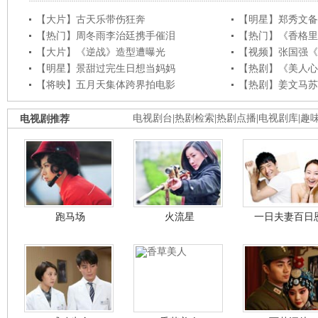
【大片】古天乐带伤狂奔
【明星】郑秀文备
【热门】周冬雨李治廷携手催泪
【热门】《香格里
【大片】《逆战》造型遭曝光
【视频】张国强《
【明星】景甜过完生日想当妈妈
【热剧】《美人心
【将映】五月天集体跨界拍电影
【热剧】姜文马苏
电视剧推荐
电视剧台
|
热剧检索
|
热剧点播
|
电视剧库
|
趣
跑马场
火流星
一日夫妻百日