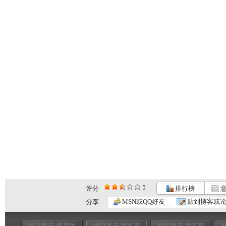
5
评分
排行榜
意
MSN或QQ好友
贴到博客或
分享
抗日风云 威震敌
抗日风云 我军最
抗日风云 我军最