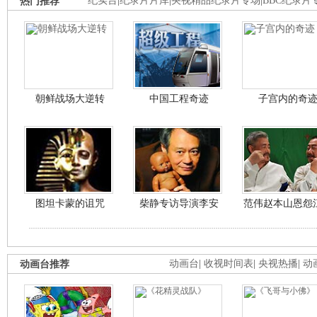
热门推荐
纪实台
|
纪录片片库
|
央视精品纪录片专场
|
BBC纪录片
朝鲜战场大逆转
中国工程奇迹
子宫内的奇
图坦卡蒙的诅咒
柴静专访导演李安
范伟赵本山恩怨
动画台推荐
动画台
|
收视时间表
|
央视热播
|
动