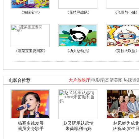
《海绵宝宝》
《花精灵战队》
《飞哥与小佛
《蔬菜宝宝要回家》
《功夫总动员》
《竞技大联盟
电影台推荐
大片放映厅
|
电影库
|
高清美图
|
热辣资
杨幂多线发展
赵又廷承认恋情
林凤娇为成
演员变身歌手
朱茵顺利当妈
庆祝58岁生