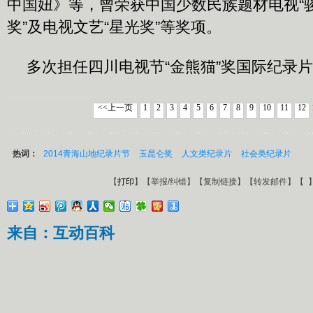
中国妞》等，曾荣获中国少数民族题材电视“骏
奖”及电视文艺“星光奖”等奖项。
多次担任四川电视节“金熊猫”奖国际纪录
<<上一页
1
2
3
4
5
6
7
8
9
10
11
12
热词：
2014青海山地纪录片节
玉昆仑奖
人文类纪录片
社会类纪录片
【
打印
】【
举报/纠错
】【
复制链接
】【
转发邮件
】【
来自：互动百科