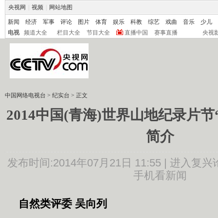
央视网
|
视频
|
网站地图
新闻
经济
军事
评论
图片
体育
娱乐
科教
综艺
戏曲
音乐
少儿
电视
频道大全
栏目大全
节目大全
直播中国
赛事直播
央视
中国网络电视台
>
纪实台
> 正文
2014中国(青海)世界山地纪录片
简介
发布时间:2014年07月21日 11:55 |
进入复兴
手机看新闻
自然类评委 吴向列