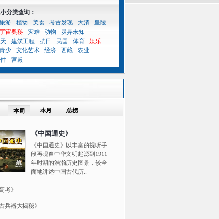
性小分类查询：
旅游
植物
美食
考古发现
大清
皇陵
宇宙奥秘
灾难
动物
灵异未知
航天
建筑工程
抗日
民国
体育
娱乐
青少
文化艺术
经济
西藏
农业
案件
宫殿
本月
总榜
本周
《中国通史》
《中国通史》以丰富的视听手
段再现自中华文明起源到1911
年时期的浩瀚历史图景，较全
面地讲述中国古代历..
高考》
古兵器大揭秘》