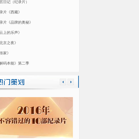
宫日记（纪录片）
录片《西藏》
录片《品牌的奥秘》
云上的乐声》
北京之夜》
传家》
解码本能》第二季