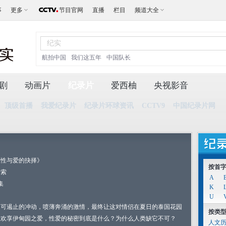
事
更多
节目官网
直播
栏目
频道大全
航拍中国
我们这五年
中国队长
剧
动画片
纪录片
爱西柚
央视影音
顶级首播
我爱纪录片
纪录片环球资讯
CCTV9
中国纪录片网
《性与爱的抉择》
按首
探索
A
集
K
U
不可遏止的冲动，喷薄奔涌的激情，最终让这对情侣在夏日的泰国花园
按类
里欢享伊甸园之爱，性爱的秘密到底是什么？为什么人类缺它不可？
人文