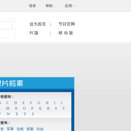
登录
帮助
应用
设为首页
节目官网
|
搜索
PC版
移 动 版
|
字母查询：
B
C
D
E
F
G
H
I
J
L
M
N
O
P
Q
R
S
T
V
W
X
Y
Z
型查询：
历史
军事
自然
探索
社会