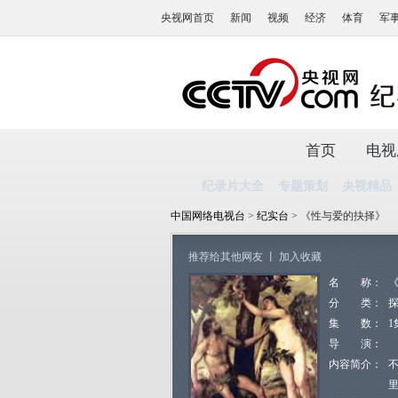
央视网首页
新闻
视频
经济
体育
军
首页
电视
纪录片大全
专题策划
央视精品
中国网络电视台
>
纪实台
> 《性与爱的抉择》
推荐给其他网友
丨
加入收藏
名 称：
分 类：
集 数：
1
导 演：
内容简介：