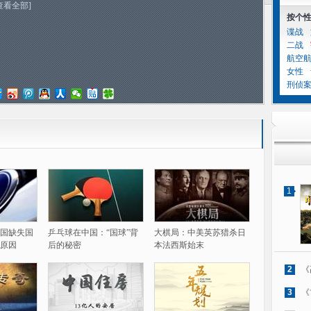
查看全部]
按个
谍战
二战
航空
女性
刑侦
1
国缺失国
乒乓球在中国：“国球”背
大棋局：中美英苏猎杀日
原因
后的秘密
本法西斯始末
2
《
3
《