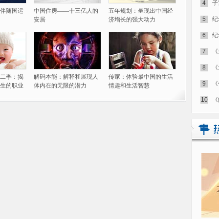
4
子
伴随国运
中国住房——十三亿人的
五年规划：呈现出中国经
5
纪
安居
济增长的强大动力
6
纪
7
《
8
《
二季：揭
解码本能：解释和展现人
传家：体验最中国的生活
9
《
生的职业
体内在的无限的潜力
情趣和生活智慧
10
《