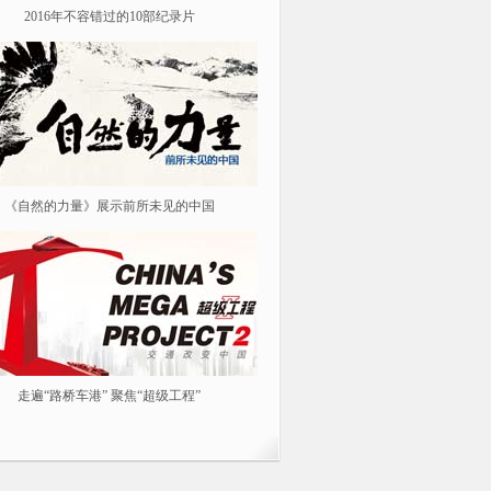
2016年不容错过的10部纪录片
纪念红军长征胜利80周年
《自然的力量》展示前所未见的中国
《我从汉朝来》
走遍“路桥车港” 聚焦“超级工程”
春风花草生 踏青春游去