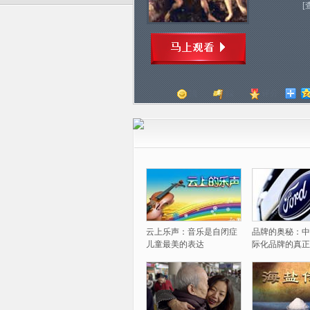
[
顶
踩
评分
云上乐声：音乐是自闭症
品牌的奥秘：中
儿童最美的表达
际化品牌的真正