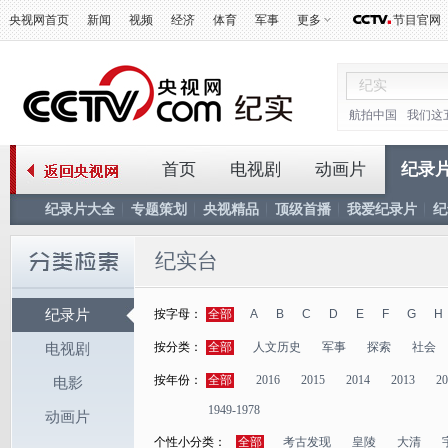
央视网首页
新闻
视频
经济
体育
军事
更多
节目官网
航拍中国
我们这
首页
电视剧
动画片
纪录
纪录片大全
专题策划
央视精品
顶级首播
我爱纪录片
纪
纪实台
纪录片
按字母：
全部
A
B
C
D
E
F
G
H
按分类：
全部
人文历史
军事
探索
社会
电视剧
按年份：
全部
2016
2015
2014
2013
20
电影
1949-1978
动画片
个性小分类：
全部
考古发现
皇陵
大清