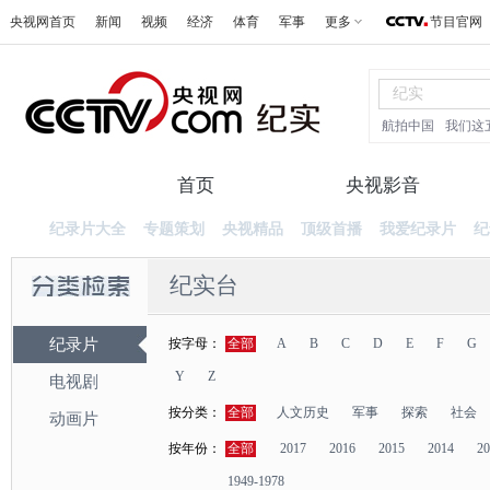
央视网首页
新闻
视频
经济
体育
军事
更多
节目官网
航拍中国
我们这
首页
纪录片
央视影音
纪录片大全
专题策划
央视精品
顶级首播
我爱纪录片
纪
纪实台
纪录片
按字母：
全部
A
B
C
D
E
F
G
Y
Z
电视剧
按分类：
全部
人文历史
军事
探索
社会
动画片
按年份：
全部
2017
2016
2015
2014
20
1949-1978