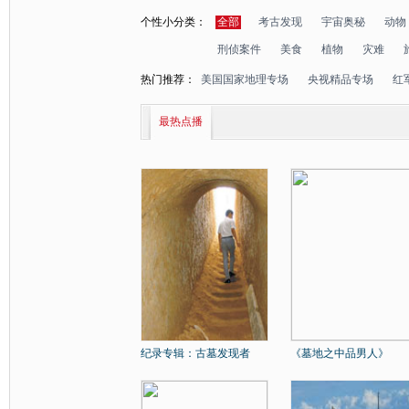
个性小分类：
全部
考古发现
宇宙奥秘
动物
刑侦案件
美食
植物
灾难
热门推荐：
美国国家地理专场
央视精品专场
红
最热点播
纪录专辑：古墓发现者
《墓地之中品男人》