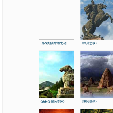
《秦陵地宫水银之谜》
《武灵悲歌》
《未被发掘的皇陵》
《王陵遗梦》