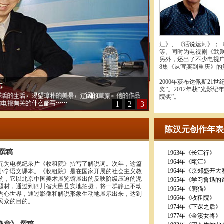
江》、《话说运河》；
等。同时为电视剧《武
另外，还出了不少电视
8集《从宜宾到重庆》
2000年获布达佩斯21
奖”。2012年获“光影
院奖”。
1
2
3
陈汉元创作年表
 撰稿
1963年《长江行》
1964年《瓯江》
陈汉元为电视纪录片《收租院》撰写了解说词。次年，这篇
1964年《京郊盛开
小学语文课本。《收租院》是在国家开展的社会主义教
的，它以北京中国美术展览馆展出的反映阶级压迫的泥
1965年《学习鲁迅
题材，通过到四川省大邑县实地拍摄，将一群静止不动
1965年《熊猫》
内心世界，通过影像和解说形象生动地展示出来，达到
1966年《收租院》
民众的目的。
1974年《下课之后》
1977年《金溪女将》