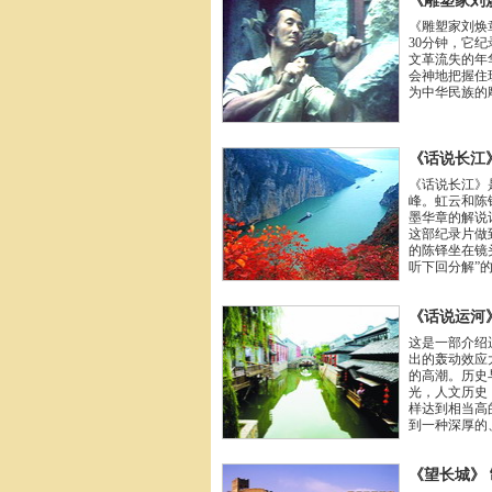
《雕塑家刘
《雕塑家刘焕
30分钟，它
文革流失的年
会神地把握住
为中华民族的
《话说长江
《话说长江》
峰。虹云和陈
墨华章的解说
这部纪录片做
的陈铎坐在镜
听下回分解”
《话说运河
这是一部介绍
出的轰动效应
的高潮。历史
光，人文历史
样达到相当高
到一种深厚的
《望长城》