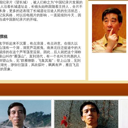
视纪录片《望长城》，被人们称之为"中国纪录片发展的
持人沿着长城遗址走，长镜头始终跟随着主持人，全片不
本身，更多的还表现了长城遗址沿途人民的生活状态，
纪实风格，对以后电视片的影响，一直延续到今天，因
当成中国新纪录片的开端。
 撰稿
名字听起来不沉重，有点浪漫，有点诗意。在很久以
山顶有一个湖，湖里芦花摇曳。南来北往迁徙途中的大
成排的在这个芦苇荡里逗留。因此，后人就把这个湖称
座山叫作“雁荡山”。直到清代，有一个名叫方尚惠的人
仰望山头，见“群雁嘹呖，飞集其巅”；登上山顶，见到
目湖光，渺弥衍荡漾，风吹荻叶，飒飒有声，雁且飞且
”的景象。