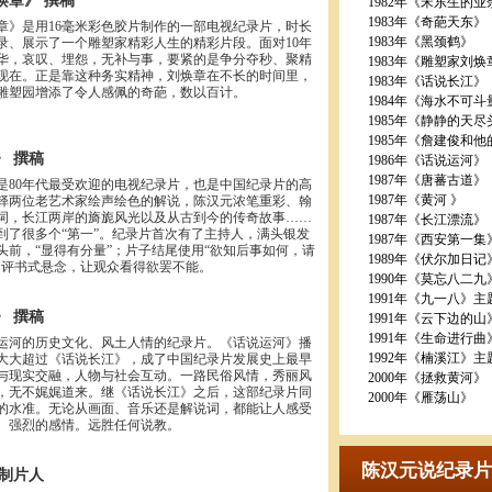
焕章》 撰稿
1982年《宋东生的
1983年《奇葩天东》
章》是用16毫米彩色胶片制作的一部电视纪录片，时长
1983年《黑颈鹤》
纪录、展示了一个雕塑家精彩人生的精彩片段。面对10年
华，哀叹、埋怨，无补与事，要紧的是争分夺秒、聚精
1983年《雕塑家刘焕
现在。正是靠这种务实精神，刘焕章在不长的时间里，
1983年《话说长江》
雕塑园增添了令人感佩的奇葩，数以百计。
1984年《海水不可斗
1985年《静静的天尽
1985年《詹建俊和
》 撰稿
1986年《话说运河》
1987年《唐蕃古道》
是80年代最受欢迎的电视纪录片，也是中国纪录片的高
1987年《黄河 》
铎两位老艺术家绘声绘色的解说，陈汉元浓笔重彩、翰
词，长江两岸的旖旎风光以及从古到今的传奇故事……
1987年《长江漂流》
到了很多个“第一”。纪录片首次有了主持人，满头银发
1987年《西安第一集
头前，“显得有分量”；片子结尾使用“欲知后事如何，请
1989年《伏尔加日记
的评书式悬念，让观众看得欲罢不能。
1990年《莫忘八二
1991年《九一八》
》 撰稿
1991年《云下边的
1991年《生命进行
运河的历史文化、风土人情的纪录片。《话说运河》播
1992年《楠溪江》
大大超过《话说长江》，成了中国纪录片发展史上最早
与现实交融，人物与社会互动。一路民俗风情，秀丽风
2000年《拯救黄河》
，无不娓娓道来。继《话说长江》之后，这部纪录片同
2000年《雁荡山》
的水准。无论从画面、音乐还是解说词，都能让人感受
、强烈的感情。远胜任何说教。
陈汉元说纪录片
 制片人