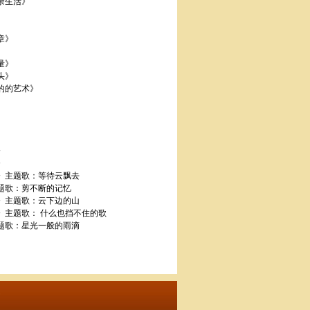
业余生活》
章》
量》
头》
他的的艺术》
》
》
九》主题歌：等待云飘去
主题歌：剪不断的记忆
山》主题歌：云下边的山
曲》主题歌： 什么也挡不住的歌
主题歌：星光一般的雨滴