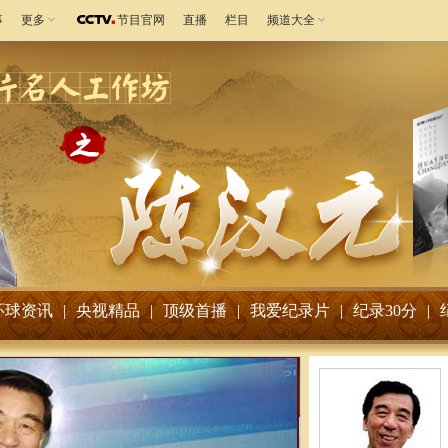
事
更多
节目官网
直播
栏目
频道大全
环球资讯
|
央视精品
|
顶级首播
|
我爱纪录片
|
纪录30分
|