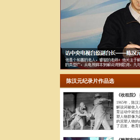
陈汉元纪录片作品选
《收租院》
1965年，
解说词被收入
育运动中诞生
塑人物群像为
的泥塑人物的
了启发、教育