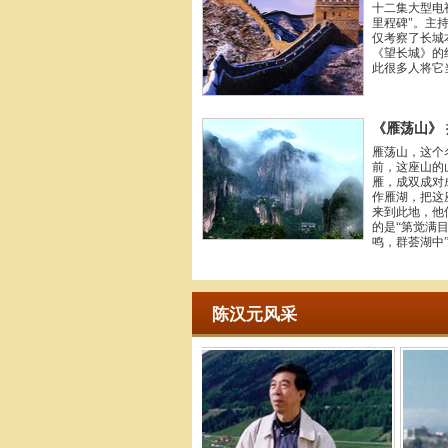
十二集大型电
里程碑"。主
仅考察了长城
《望长城》的
此很多人将它
《雁荡山》
雁荡山，这个
前，这座山的
雁，成双成对
作雁湖，把这
来到此地，他
的是“第觉满
鸣，群荟湖中
陈汉元风采