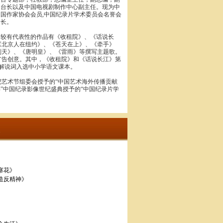
台长以及中国电视剧制作中心副主任。现为中
国作家协会会员,中国纪录片学术委员会名誉会
长。
较有代表性的作品有《收租院》、《话说长
《北京人在纽约》、《苍天在上》、《牵手》
则天》、《唐明皇》、《雷雨》等撰写主题歌。
广告创意。其中，《收租院》和《话说长江》第
的解说词入选中小学语文课本。
世纪艺术节组委会授予的“中国艺术海外传播贡献
纪年”中国纪录影像世纪盛典授予的“中国纪录片学
大寨花》
的造反精神》