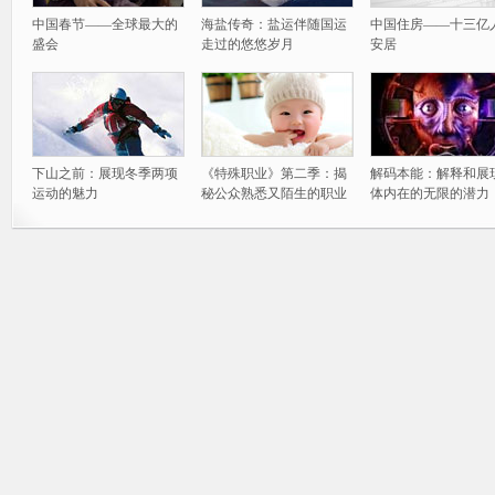
中国春节——全球最大的
海盐传奇：盐运伴随国运
中国住房——十三亿
盛会
走过的悠悠岁月
安居
下山之前：展现冬季两项
《特殊职业》第二季：揭
解码本能：解释和展
运动的魅力
秘公众熟悉又陌生的职业
体内在的无限的潜力