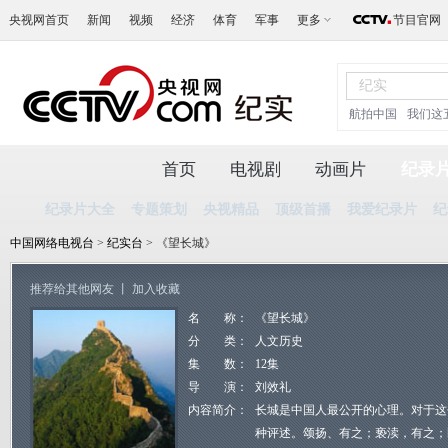
央视网首页
新闻
视频
经济
体育
军事
更多
节目官网
航拍中国
我们这
首页
电视剧
动画片
纪录
纪录片大全
专题策划
央视精品
顶级首播
我爱纪录片
纪
中国网络电视台
>
纪实台
> 《望长城》
推荐给其他网友
丨
加入收藏
名 称：
《望长城》
分 类：
人文历史
集 数：
12集
导 演：
刘效礼
内容简介：
长城是中国人最公开的心理。对于这
种评述。颂扬、有之；亵渎，有之；