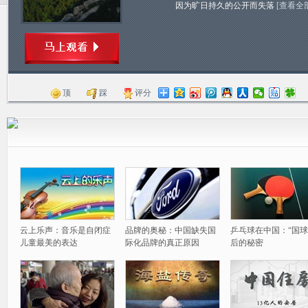
因为旷日持久的公开而失落
[查看全
顶
踩
评分
云上乐声：音乐是自闭症
品牌的奥秘：中国缺失国
乒乓球在中国：“国球
儿童最美的表达
际化品牌的真正原因
后的秘密