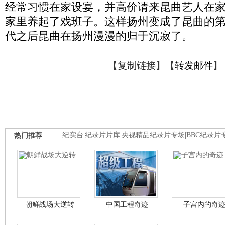
经常习惯在家设宴，并高价请来昆曲艺人在
家里养起了戏班子。这样扬州变成了昆曲的
代之后昆曲在扬州漫漫的归于沉寂了。
【
复制链接
】【
转发邮件
】
热门推荐
纪实台
|
纪录片片库
|
央视精品纪录片专场
|
BBC纪录片
朝鲜战场大逆转
中国工程奇迹
子宫内的奇