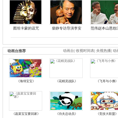
图坦卡蒙的诅咒
柴静专访导演李安
范伟赵本山恩怨
动画台推荐
动画台
|
收视时间表
|
央视热播
|
动
《海绵宝宝》
《花精灵战队》
《飞哥与小佛
《蔬菜宝宝要回家》
《功夫总动员》
《竞技大联盟