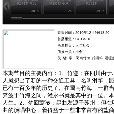
第284期 琴恋
第283期 小凤
第282期
38:30
38:24
39:36
首播时间：2010年12月9日18:20
首播频道：
CCTV-10
所属栏目：
人与社会
所属分类：社会
关 键 字：
蜀南竹海
抬滑竿
温暖
本期节目的主要内容：1、竹迹：在四川由于
人就想出了新的一种交通工具，名叫滑竿，
已有一百多年的历史了。在蜀南竹海，一群
奔波于竹海之间，灌永书就是其中的一位。
人生。2、梦回莺啭：昆曲发源于苏州，但在
曲的演唱中心，着得益于一些非常富有的盐