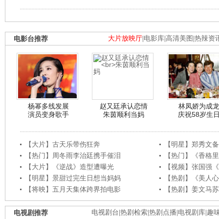
电影台推荐
大片放映厅
|
电影库
|
高清美图
|
热辣资
杨幂多线发展
赵又廷承认恋情
林凤娇为成
演员变身歌手
朱茵顺利当妈
庆祝58岁生
【大片】古天乐带伤狂奔
【明星】郑秀文备
【热门】周冬雨李治廷携手催泪
【热门】《香格里
【大片】《逆战》造型遭曝光
【视频】张国强《
【明星】景甜过完生日想当妈妈
【热剧】《美人心
【将映】五月天集体跨界拍电影
【热剧】姜文马苏
电视剧推荐
电视剧台
|
热剧检索
|
热剧点播
|
电视剧库
|
趣