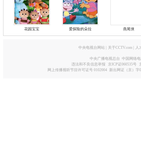
花园宝宝
爱探险的朵拉
燕尾侠
中央电视台网站
|
关于CCTV.com
|
人
中央广播电视总台 中国网络电
违法和不良信息举报
京ICP证060535号
网上传播视听节目许可证号 0102004
新出网证（京）字0