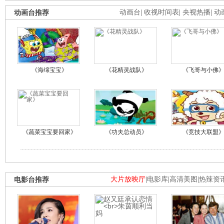
动画台推荐
动画台
|
收视时间表
|
央视热播
|
动
《海绵宝宝》
《花精灵战队》
《飞哥与小佛
《蔬菜宝宝要回家》
《功夫总动员》
《竞技大联盟
电影台推荐
大片放映厅
|
电影库
|
高清美图
|
热辣资