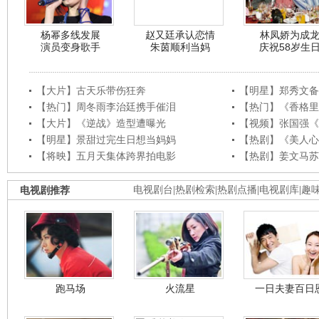
杨幂多线发展
赵又廷承认恋情
林凤娇为成
演员变身歌手
朱茵顺利当妈
庆祝58岁生
【大片】古天乐带伤狂奔
【明星】郑秀文备
【热门】周冬雨李治廷携手催泪
【热门】《香格里
【大片】《逆战》造型遭曝光
【视频】张国强《
【明星】景甜过完生日想当妈妈
【热剧】《美人心
【将映】五月天集体跨界拍电影
【热剧】姜文马苏
电视剧推荐
电视剧台
|
热剧检索
|
热剧点播
|
电视剧库
|
趣
跑马场
火流星
一日夫妻百日