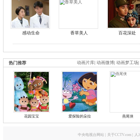
感动生命
香草美人
百花深处
热门推荐
动画片库
|
动画微博
|
动画梦工场
花园宝宝
爱探险的朵拉
燕尾侠
中央电视台网站
|
关于CCTV.com
|
人