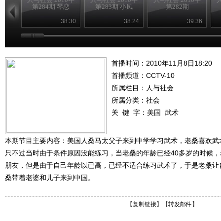
第284期 琴恋
第283期 小凤
第282期
38:30
38:24
39:36
首播时间：2010年11月8日18:20
首播频道：
CCTV-10
所属栏目：
人与社会
所属分类：社会
关 键 字：
美国
武术
本期节目主要内容：美国人桑马太父子来到中学学习武术，老桑喜欢武
只不过当时由于条件原因没能练习，当老桑的年龄已经40多岁的时候
朋友，但是由于自己年龄以已高，已经不适合练习武术了，于是老桑让
桑带着老婆和儿子来到中国。
【
复制链接
】【
转发邮件
】