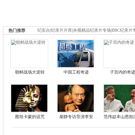
热门推荐
纪实台
|
纪录片片库
|
央视精品纪录片专场
|
BBC纪录片
朝鲜战场大逆转
中国工程奇迹
子宫内的奇
图坦卡蒙的诅咒
柴静专访导演李安
范伟赵本山恩怨