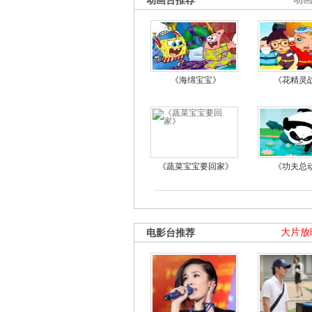
动画台推荐
《海绵宝宝》
《花精灵
《蔬菜宝宝要回家》
《功夫总
电影台推荐
大片放