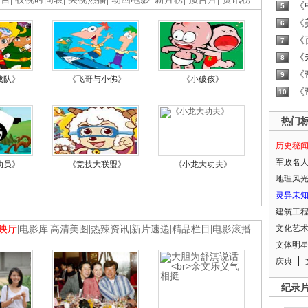
《
5
《
6
《
7
《
8
《
9
战队》
《飞哥与小佛》
《小破孩》
《
10
热门
历史秘
军政名
动员》
《竞技大联盟》
《小龙大功夫》
地理风
灵异未
建筑工
文化艺
映厅
|
电影库
|
高清美图
|
热辣资讯
|
新片速递
|
精品栏目
|
电影滚播
文体明
庆典
纪录