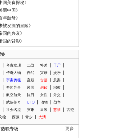
中国美食探秘》
美丽中国》
百年航母》
未被发掘的皇陵》
帝国的兴衰》
帝国的背影》
标签
闻
考古发现
二战
将帅
干尸
人
传奇人物
自然
灾难
娱乐
光
宇宙奥秘
宫殿
古墓
悬案
知
奇闻异事
民国
刑侦
宗教
程
航空航天
抗日
女性
外交
术
武侠传奇
UFO
动物
战争
星
社会名流
灾难
皇陵
慈禧
古迹
文物
西藏
青少
大清
片热映专场
更多