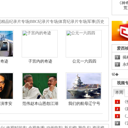
《神
荒
视精品纪录片专场
|
BBC纪录片专场
|
体育纪录片专场
|
军事
|
历史
爱西
揭
1
程奇迹
子宫内的奇迹
公元一六四四
永
2
锘�
视频
本周
《
1
导演李安
范伟赵本山恩怨江湖
我们的航母辽宁号
《
2
《
3
《
4
画台
|
收视时间表
|
央视热播
|
动画电影
|
新片榜
|
预告片
|
资讯榜