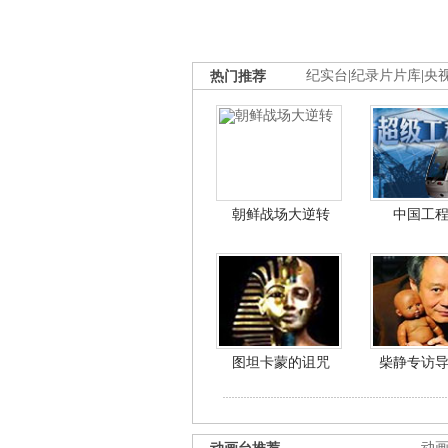
热门推荐
纪实台
|
纪录片片库
|
央
朝鲜战场大逆转
中国工
图坦卡蒙的诅咒
柴静专访
动