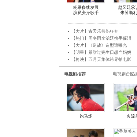
杨幂多线发展
赵又廷承
演员变身歌手
朱茵顺
【大片】古天乐带伤狂奔
【热门】周冬雨李治廷携手催泪
【大片】《逆战》造型遭曝光
【明星】景甜过完生日想当妈妈
【将映】五月天集体跨界拍电影
电视剧推荐
电视剧台
|
热
跑马场
火流