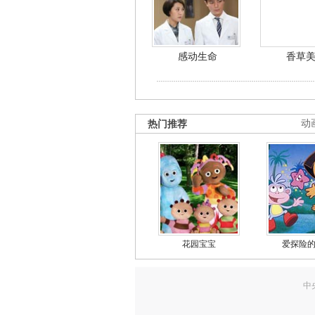
感动生命
香草
热门推荐
动
花园宝宝
爱探险
中