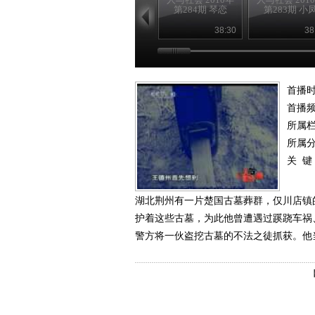
第284期 琴恋
第283期 小
38:30
38
首播时
首播
所属
所属
关 键
湖北荆州有一片楚国古墓葬群，仅川店镇
护着这些古墓，为此他曾遭遇过蹊跷车祸
警方将一伙盗挖古墓的不法之徒抓获。他当