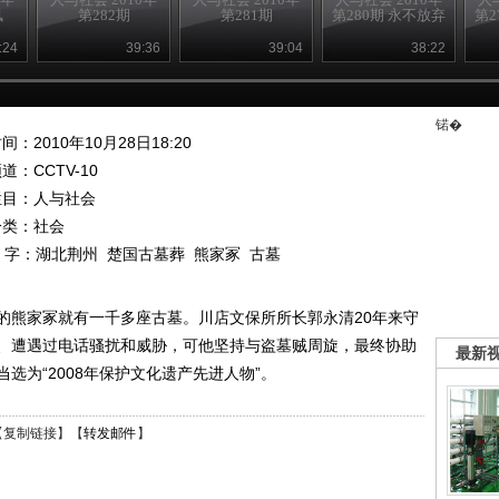
凤
第282期
第281期
第280期 永不放弃
第2
:24
39:36
39:04
38:22
锘�
间：2010年10月28日18:20
频道：
CCTV-10
栏目：
人与社会
分类：社会
 字：
湖北荆州
楚国古墓葬
熊家冢
古墓
的熊家冢就有一千多座古墓。川店文保所所长郭永清20年来守
、遭遇过电话骚扰和威胁，可他坚持与盗墓贼周旋，最终协助
最新
选为“2008年保护文化遗产先进人物”。
【
复制链接
】【
转发邮件
】