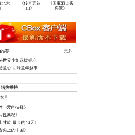
奇北大
《传奇完达
《国宝酒古窖
》
山》
窖泥》
柚推荐
更多
秘世界小姐选拔标准
结童心 回味童年趣事
专辑热播榜
本月
性与爱的抉择》
两性奥秘》
上甘岭-最长的43天》
舌尖上的中国》