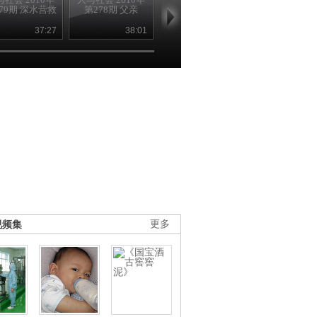
79期 深水营救
第278期 父亲
第277期 誓约
第276期
37:27
38:01
39:04
39
视频集
更多