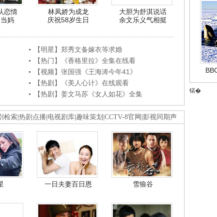
认恋情
林凤娇为成龙
大胆为舒淇说话
利当妈
庆祝58岁生日
余文乐义气相挺
【明星】郑秀文备嫁衣等求婚
【热门】《香格里拉》全集在线看
B
【视频】张国强《王海涛今年41》
【热剧】《美人心计》在线观看
锘�
【热剧】姜文马苏《女人如花》全集
剧检索
|
热剧点播
|
电视剧库
|
趣味策划
|
CCTV-8官网
|
影视同期声
星
一日夫妻百日恩
雪狼谷