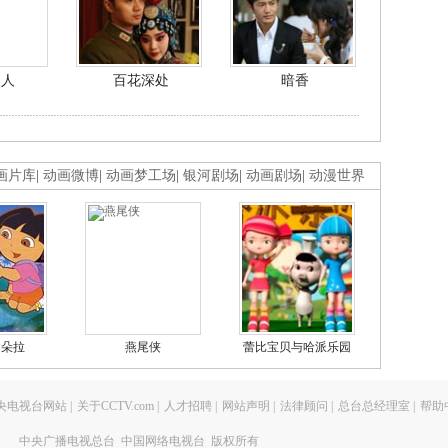
美人
百花深处
暗香
画片库
|
动画微博
|
动画梦工场
|
银河剧场
|
动画剧场
|
动漫世界
的朵拉
燕尾侠
蕾比宝贝与哈派乐园
央电视台网站
|
关于CCTV.com
|
人才招聘
|
网站声明
|
法律顾问
|
总台总经理室
|
帮助
中央广播电视总台 中国网络电视台 版权所有