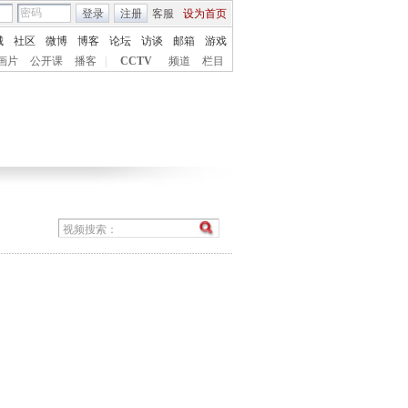
登录
注册
客服
设为首页
城
社区
微博
博客
论坛
访谈
邮箱
游戏
画片
公开课
播客
|
CCTV
频道
栏目