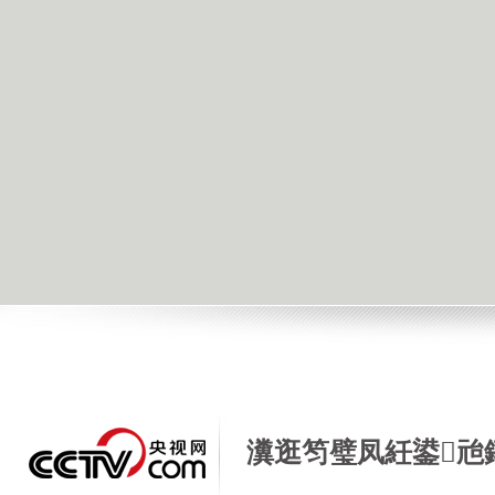
瀵逛笉璧凤紝鍙兘