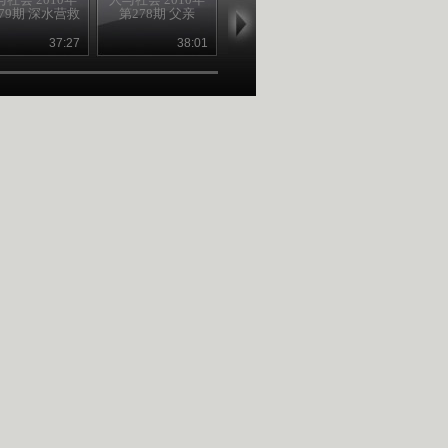
79期 深水营救
第278期 父亲
第277期 誓约
第276期
37:27
38:01
39:04
39