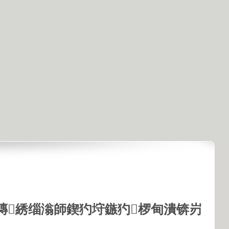
鏄綉缁滃師鍥犳垨鏃犳椤甸潰锛岃