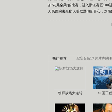
加“花儿朵朵”的比赛，进入浙江赛区10
人民医院去给病人唱歌逗他们开心，然而
热门推荐
纪实台
|
纪录片片库
|
央
朝鲜战场大逆转
中国工