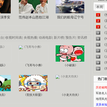
本周
《
1
导演李安
范伟赵本山恩怨江湖
我们的航母辽宁号
《
2
《
3
《
4
画台
|
收视时间表
|
央视热播
|
动画电影
|
新片榜
|
预告片
|
资讯榜
《
5
《
6
《
7
《
8
《
9
战队》
《飞哥与小佛》
《小破孩》
《
10
热门
历史秘
军政名
动员》
《竞技大联盟》
《小龙大功夫》
地理风
灵异未