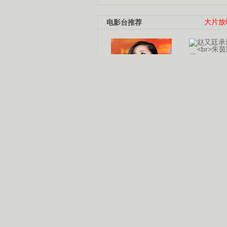
电影台推荐
大片放
杨幂多线发展
赵又廷承
演员变身歌手
朱茵顺
【大片】古天乐带伤狂奔
【热门】周冬雨李治廷携手催泪
【大片】《逆战》造型遭曝光
【明星】景甜过完生日想当妈妈
【将映】五月天集体跨界拍电影
电视剧推荐
电视剧台
|
热