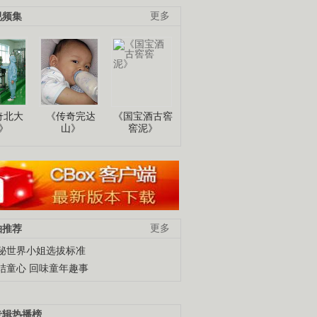
视频集
更多
奇北大
《传奇完达
《国宝酒古窖
》
山》
窖泥》
柚推荐
更多
秘世界小姐选拔标准
结童心 回味童年趣事
专辑热播榜