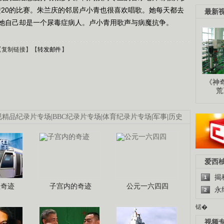
0进20的比赛。朱兰庆的邻居卢小青也很喜欢唱歌。她每天都去
最新
她自己却是一个尿毒症病人。卢小青用歌声与病魔抗争。
【
复制链接
】【
转发邮件
】
《神
荒
视精品纪录片专场
|
BBC纪录片专场
|
体育纪录片专场
|
军事
|
历史
爱西
揭
1
程奇迹
子宫内的奇迹
公元一六四四
永
2
锘�
视频