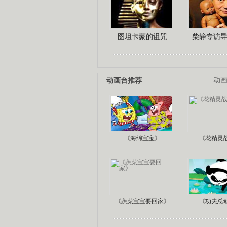
图坦卡蒙的诅咒
柴静专访
动画台推荐
动
《海绵宝宝》
《花精灵
《蔬菜宝宝要回家》
《功夫总