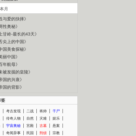
本月
性与爱的抉择》
两性奥秘》
上甘岭-最长的43天》
舌尖上的中国》
中国美食探秘》
美丽中国》
百年航母》
未被发掘的皇陵》
帝国的兴衰》
帝国的背影》
标签
闻
考古发现
二战
将帅
干尸
人
传奇人物
自然
灾难
娱乐
光
宇宙奥秘
宫殿
古墓
悬案
知
奇闻异事
民国
刑侦
宗教