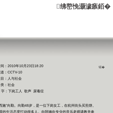
绋嶅悗灏濊瘯銆�
间：2010年10月23日18:20
锘�
频道：
CCTV-10
栏目：
人与社会
分类：社会
 字：
下岗工人
歌声
尿毒症
西施”向勤。向勤48岁，是一位下岗女工，在杭州街头买煎饼。
观的生活态度打动很多人。向阿姨向专业的音乐老师请教并参