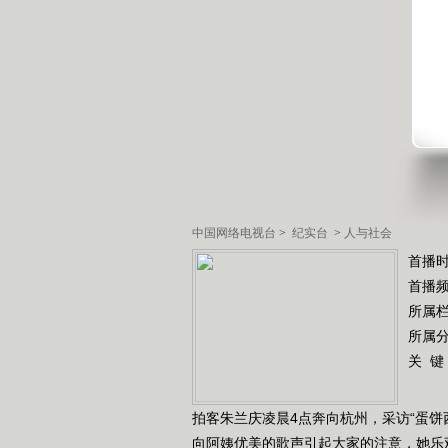
中国网络电视台
>
纪实台
>
人与社会
首播时
首播
所属
所属
关 键
拍客朱兰庆凌晨4点奔向杭州，采访“蛋饼
向阿姨优美的歌声引起大家的注意，她乐