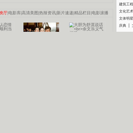
建筑工
文化艺
映厅
|
电影库
|
高清美图
|
热辣资讯
|
新片速递
|
精品栏目
|
电影滚播
文体明
庆典
纪录
认恋情
林凤娇为成龙
大胆为舒淇说话
利当妈
庆祝58岁生日
余文乐义气相挺
【明星】郑秀文备嫁衣等求婚
【热门】《香格里拉》全集在线看
B
【视频】张国强《王海涛今年41》
【热剧】《美人心计》在线观看
锘�
【热剧】姜文马苏《女人如花》全集
剧检索
|
热剧点播
|
电视剧库
|
趣味策划
|
CCTV-8官网
|
影视同期声