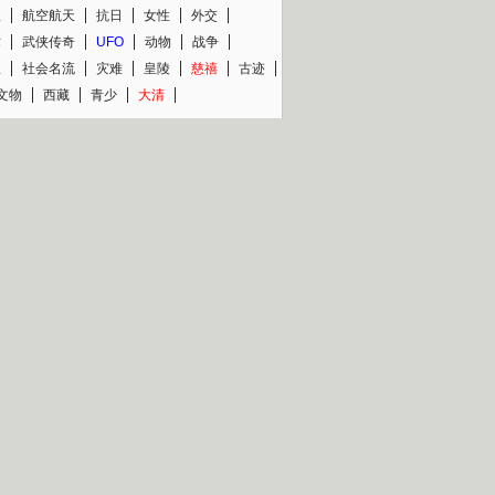
程
航空航天
抗日
女性
外交
术
武侠传奇
UFO
动物
战争
星
社会名流
灾难
皇陵
慈禧
古迹
文物
西藏
青少
大清
片热映专场
更多
BC纪录片专场
央视精品纪录片