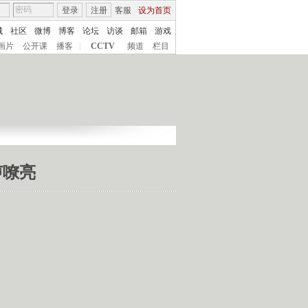
登录
注册
客服
设为首页
城
社区
微博
博客
论坛
访谈
邮箱
游戏
画片
公开课
播客
|
CCTV
频道
栏目
声嘹亮