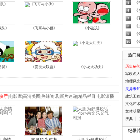
《
5
《
6
《
7
《
8
战队》
《飞哥与小佛》
《小破孩》
《
9
《
10
热门
历史秘
动员》
《竞技大联盟》
《小龙大功夫》
军政名
地理风
灵异未
映厅
|
电影库
|
高清美图
|
热辣资讯
|
新片速递
|
精品栏目
|
电影滚播
建筑工
文化艺
文体明
庆典
纪录
认恋情
林凤娇为成龙
大胆为舒淇说话