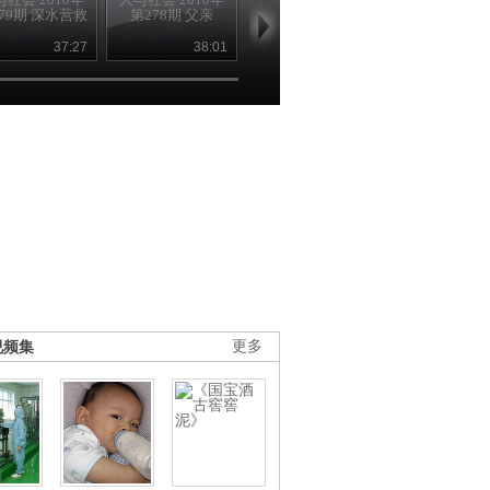
79期 深水营救
第278期 父亲
第277期 誓约
第276期
37:27
38:01
39:04
39
视频集
更多