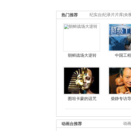
热门推荐
纪实台
|
纪录片片库
|
央
朝鲜战场大逆转
中国工
图坦卡蒙的诅咒
柴静专访
动画台推荐
动