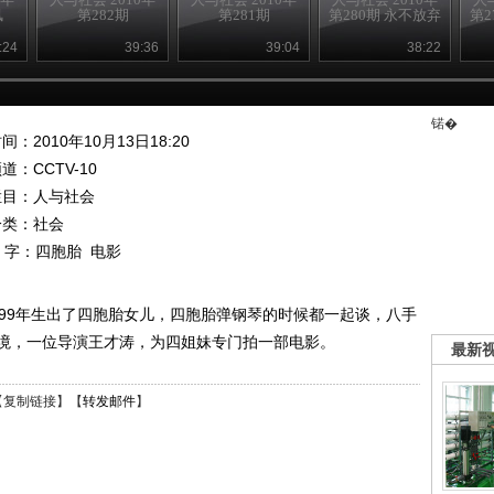
凤
第282期
第281期
第280期 永不放弃
第2
:24
39:36
39:04
38:22
锘�
间：2010年10月13日18:20
频道：
CCTV-10
栏目：
人与社会
分类：社会
 字：
四胞胎
电影
999年生出了四胞胎女儿，四胞胎弹钢琴的时候都一起谈，八手
境，一位导演王才涛，为四姐妹专门拍一部电影。
最新
【
复制链接
】【
转发邮件
】