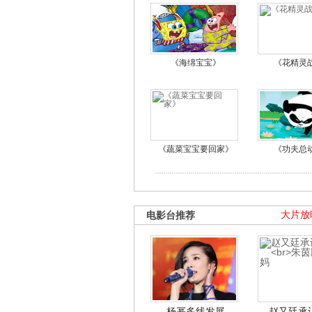
《海绵宝宝》
《花精灵
《蔬菜宝宝要回家》
《功夫总
电影台推荐
大片放
杨幂多线发展
赵又廷承