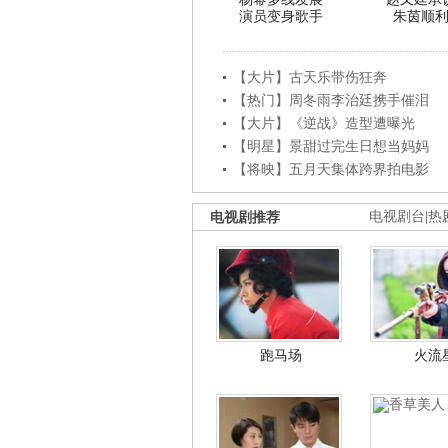
演员变身歌手
朱茵顺
【大片】古天乐带伤狂奔
【热门】周冬雨李治廷携手催泪
【大片】《逆战》造型遭曝光
【明星】景甜过完生日想当妈妈
【将映】五月天集体跨界拍电影
电视剧推荐
电视剧台
|
热
跑马场
火流