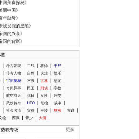
中国美食探秘》
美丽中国》
百年航母》
未被发掘的皇陵》
帝国的兴衰》
帝国的背影》
标签
闻
考古发现
二战
将帅
干尸
人
传奇人物
自然
灾难
娱乐
光
宇宙奥秘
宫殿
古墓
悬案
知
奇闻异事
民国
刑侦
宗教
程
航空航天
抗日
女性
外交
术
武侠传奇
UFO
动物
战争
星
社会名流
灾难
皇陵
慈禧
古迹
文物
西藏
青少
大清
片热映专场
更多