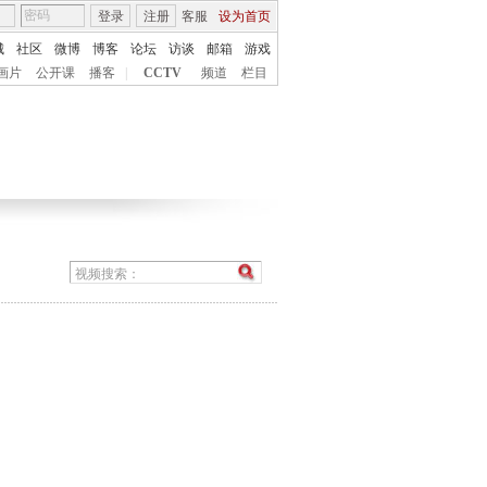
登录
注册
客服
设为首页
城
社区
微博
博客
论坛
访谈
邮箱
游戏
画片
公开课
播客
|
CCTV
频道
栏目