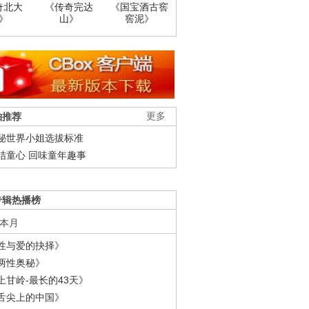
奇北大
《传奇完达
《国宝酒古窖
》
山》
窖泥》
柚推荐
更多
秘世界小姐选拔标准
结童心 回味童年趣事
专辑热播榜
本月
性与爱的抉择》
两性奥秘》
上甘岭-最长的43天》
舌尖上的中国》