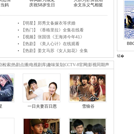
利当妈
庆祝58岁生日
余文乐义气相挺
【明星】郑秀文备嫁衣等求婚
【热门】《香格里拉》全集在线看
【视频】张国强《王海涛今年41》
B
【热剧】《美人心计》在线观看
【热剧】姜文马苏《女人如花》全集
锘�
剧检索
|
热剧点播
|
电视剧库
|
趣味策划
|
CCTV-8官网
|
影视同期声
星
一日夫妻百日恩
雪狼谷