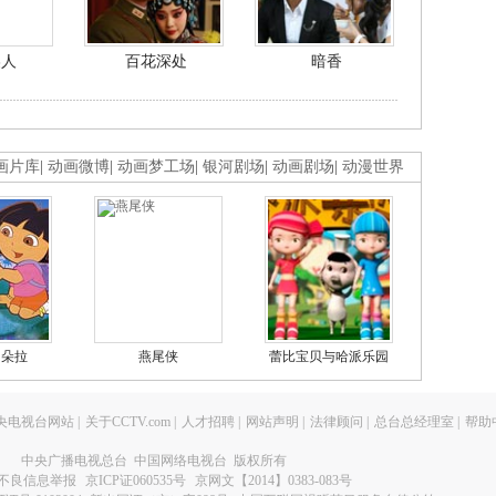
美人
百花深处
暗香
画片库
|
动画微博
|
动画梦工场
|
银河剧场
|
动画剧场
|
动漫世界
的朵拉
燕尾侠
蕾比宝贝与哈派乐园
央电视台网站
|
关于CCTV.com
|
人才招聘
|
网站声明
|
法律顾问
|
总台总经理室
|
帮助
中央广播电视总台 中国网络电视台 版权所有
不良信息举报
京ICP证060535号
京网文【2014】0383-083号