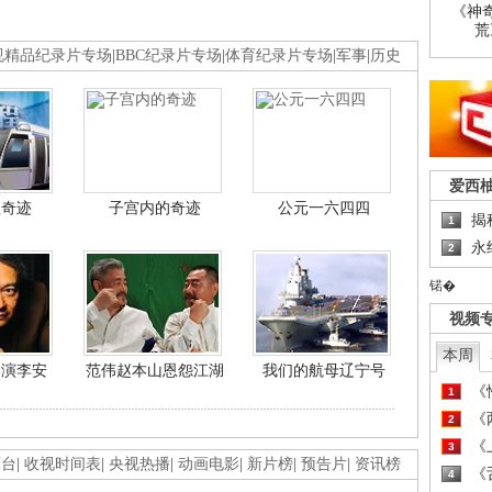
《神
荒
视精品纪录片专场
|
BBC纪录片专场
|
体育纪录片专场
|
军事
|
历史
爱西
程奇迹
子宫内的奇迹
公元一六四四
揭
1
永
2
锘�
视频
本周
导演李安
范伟赵本山恩怨江湖
我们的航母辽宁号
《
1
《
2
《
3
画台
|
收视时间表
|
央视热播
|
动画电影
|
新片榜
|
预告片
|
资讯榜
《
4