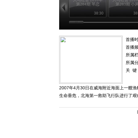
第284期 琴恋
第283期 小
38:30
38
首播时
首播
所属
所属
关 键
2007年4月30日在威海附近海面上一
生命垂危，北海第一救助飞行队进行了艰