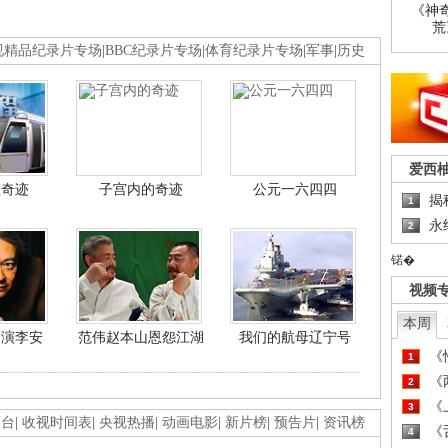
《神
荒
视精品纪录片专场
|
BBC纪录片专场
|
体育纪录片专场
|
军事
|
历史
爱西
程奇迹
子宫内的奇迹
公元一六四四
揭
1
永
2
锘�
视频
本周
导演李安
范伟赵本山恩怨江湖
我们的航母辽宁号
《
1
《
2
《
3
画台
|
收视时间表
|
央视热播
|
动画电影
|
新片榜
|
预告片
|
资讯榜
《
4