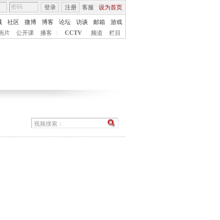
登录
注册
客服
设为首页
城
社区
微博
博客
论坛
访谈
邮箱
游戏
画片
公开课
播客
|
CCTV
频道
栏目