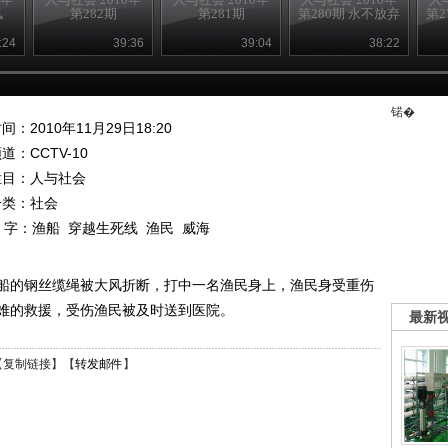
凤
第282期
第281期
第280期 永不放弃
第2
:24
39:36
39:04
38:22
锘�
间：2010年11月29日18:20
频道：
CCTV-10
栏目：
人与社会
分类：社会
 字：
渔船
穿越生死线
渔民
威海
艘渔船的钢丝缆绳被大风折断，打中一名渔民身上，渔民身受重伤
难的救援，受伤渔民被及时送到医院。
最新
【
复制链接
】【
转发邮件
】