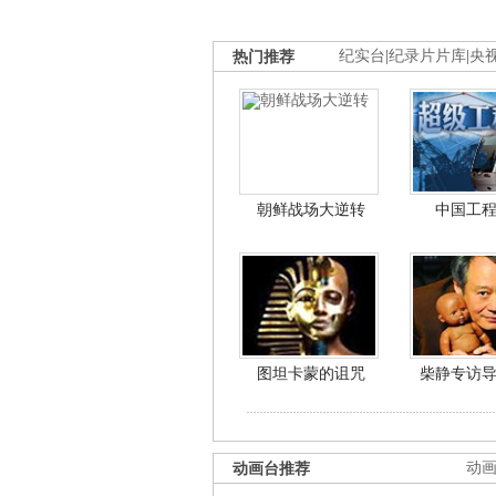
热门推荐
纪实台
|
纪录片片库
|
央
朝鲜战场大逆转
中国工
图坦卡蒙的诅咒
柴静专访
动画台推荐
动