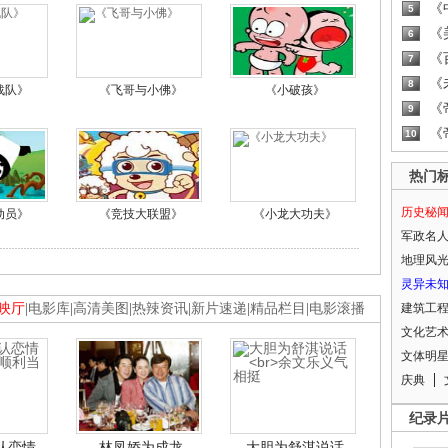
《
5
《
6
《
7
《
8
战队》
《飞哥与小佛》
《小破孩》
《
9
《
10
热门
历史秘
动员》
《竞技大联盟》
《小龙大功夫》
军政名
地理风
灵异未
映厅
|
电影库
|
高清美图
|
热辣资讯
|
新片速递
|
精品栏目
|
电影滚播
建筑工
文化艺
文体明
庆典
纪录
认恋情
林凤娇为成龙
大胆为舒淇说话