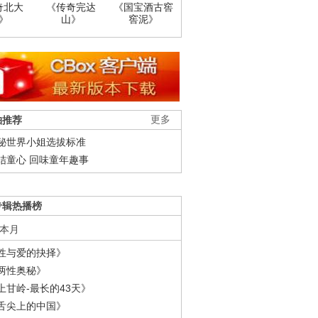
奇北大
《传奇完达
《国宝酒古窖
》
山》
窖泥》
柚推荐
更多
秘世界小姐选拔标准
结童心 回味童年趣事
专辑热播榜
本月
性与爱的抉择》
两性奥秘》
上甘岭-最长的43天》
舌尖上的中国》