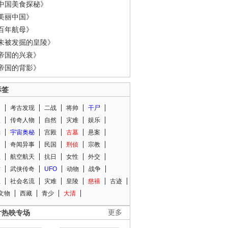
中国美食探秘》
美丽中国》
百年航母》
未被发掘的皇陵》
帝国的兴衰》
帝国的背影》
标签
闻
考古发现
二战
将帅
干尸
人
传奇人物
自然
灾难
娱乐
光
宇宙奥秘
宫殿
古墓
悬案
知
奇闻异事
民国
刑侦
宗教
程
航空航天
抗日
女性
外交
术
武侠传奇
UFO
动物
战争
星
社会名流
灾难
皇陵
慈禧
古迹
文物
西藏
青少
大清
片热映专场
更多