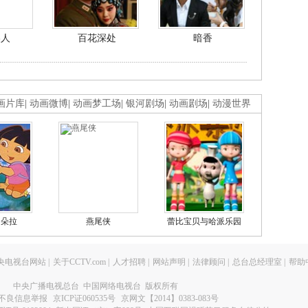
美人
百花深处
暗香
画片库
|
动画微博
|
动画梦工场
|
银河剧场
|
动画剧场
|
动漫世界
的朵拉
燕尾侠
蕾比宝贝与哈派乐园
央电视台网站
|
关于CCTV.com
|
人才招聘
|
网站声明
|
法律顾问
|
总台总经理室
|
帮助
中央广播电视总台 中国网络电视台 版权所有
不良信息举报
京ICP证060535号
京网文【2014】0383-083号