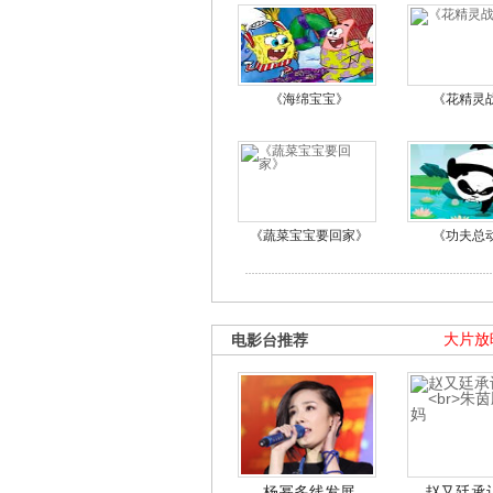
《海绵宝宝》
《花精灵
《蔬菜宝宝要回家》
《功夫总
电影台推荐
大片放
杨幂多线发展
赵又廷承