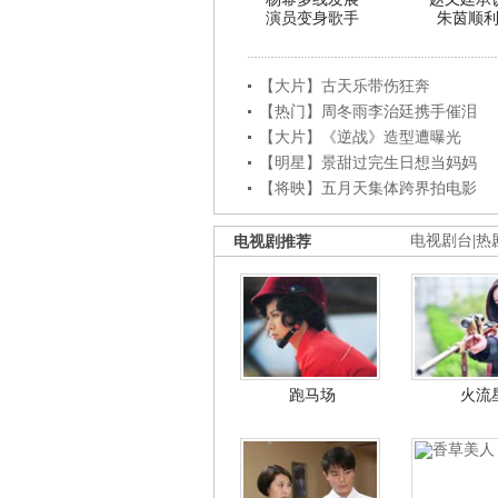
演员变身歌手
朱茵顺
【大片】古天乐带伤狂奔
【热门】周冬雨李治廷携手催泪
【大片】《逆战》造型遭曝光
【明星】景甜过完生日想当妈妈
【将映】五月天集体跨界拍电影
电视剧推荐
电视剧台
|
热
跑马场
火流