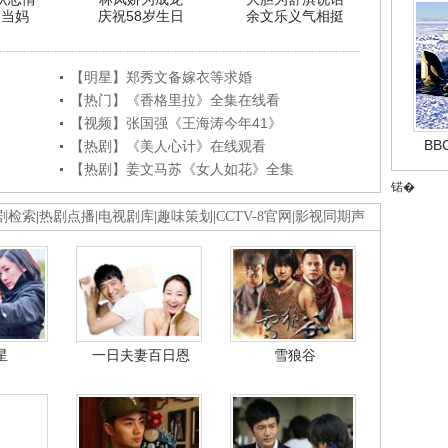
利当妈
庆祝58岁生日
余文乐义气相挺
【明星】郑秀文备嫁衣等求婚
【热门】《香格里拉》全集在线看
【视频】张国强《王海涛今年41》
B
【热剧】《美人心计》在线观看
【热剧】姜文马苏《女人如花》全集
锘�
剧检索
|
热剧点播
|
电视剧库
|
趣味策划
|
CCTV-8官网
|
影视同期声
星
一日夫妻百日恩
雪狼谷