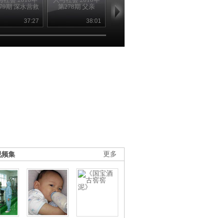
79期 深水营救
第278期 父亲
第277期 誓约
第276期
37:27
38:01
39:04
39
视频集
更多