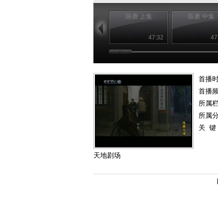
陈赓 上集
陈赓 中集
47:32
47
首播
首播
所属
所属
关 键
天地剧场