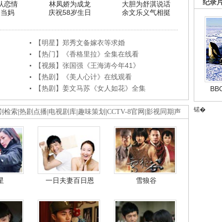
纪录
认恋情
林凤娇为成龙
大胆为舒淇说话
利当妈
庆祝58岁生日
余文乐义气相挺
【明星】郑秀文备嫁衣等求婚
【热门】《香格里拉》全集在线看
【视频】张国强《王海涛今年41》
【热剧】《美人心计》在线观看
【热剧】姜文马苏《女人如花》全集
B
锘�
剧检索
|
热剧点播
|
电视剧库
|
趣味策划
|
CCTV-8官网
|
影视同期声
星
一日夫妻百日恩
雪狼谷