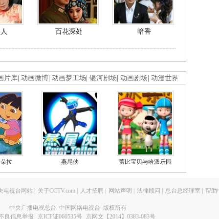
美人
百花深处
暗香
画片库
|
动画微博
|
动画梦工场
|
银河剧场
|
动画剧场
|
动漫世界
的朵拉
燕尾侠
蕾比宝贝与哈派乐园
央电视台网站
|
关于CCTV.com
|
人才招聘
|
网站声明
|
法律顾问
|
总台总经理室
|
帮助
中央广播电视总台 中国网络电视台 版权所有
不良信息举报
京ICP证060535号
京网文【2014】0383-083号