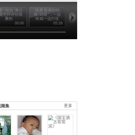
赓 “校长”蒋介
陈赓 陈赓的特
陈赓 是谁另少年
陈赓 陈赓与
是怎样评价陈
殊“武器”：一边
陈赓“弃文从武”
的离愁别绪
赓的
听戏一边打仗
00:00
05:28
00:00
00
视频集
更多