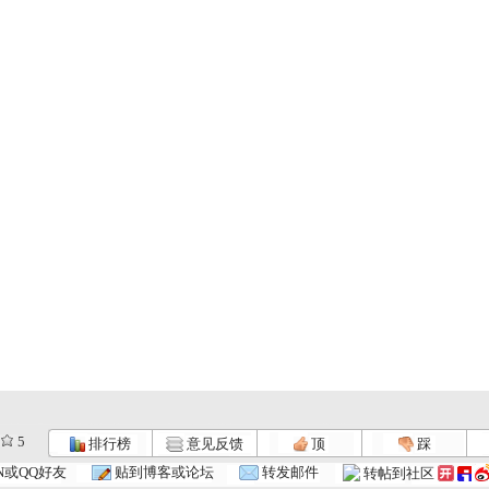
5
排行榜
意见反馈
顶
踩
N或QQ好友
贴到博客或论坛
转发邮件
转帖到社区