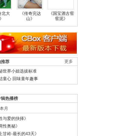
奇北大
《传奇完达
《国宝酒古窖
》
山》
窖泥》
柚推荐
更多
秘世界小姐选拔标准
结童心 回味童年趣事
专辑热播榜
本月
性与爱的抉择》
两性奥秘》
上甘岭-最长的43天》