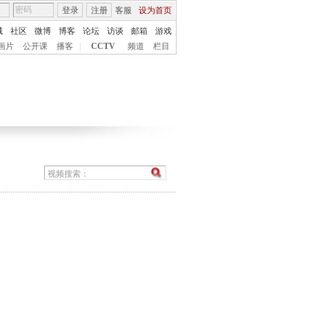
登录
注册
客服
设为首页
城
社区
微博
博客
论坛
访谈
邮箱
游戏
画片
公开课
播客
|
CCTV
频道
栏目