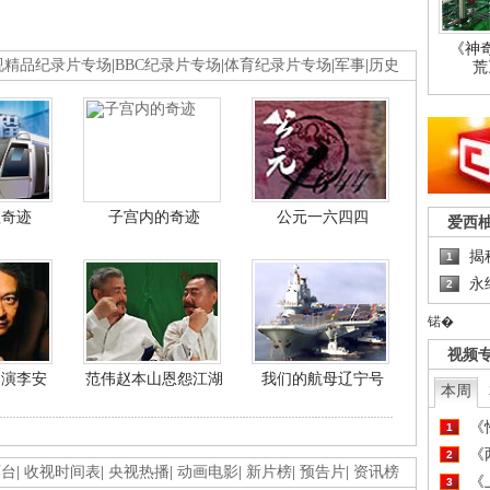
《神
视精品纪录片专场
|
BBC纪录片专场
|
体育纪录片专场
|
军事
|
历史
荒
程奇迹
子宫内的奇迹
公元一六四四
爱西
揭
1
永
2
锘�
视频
导演李安
范伟赵本山恩怨江湖
我们的航母辽宁号
本周
《
1
《
2
画台
|
收视时间表
|
央视热播
|
动画电影
|
新片榜
|
预告片
|
资讯榜
《
3