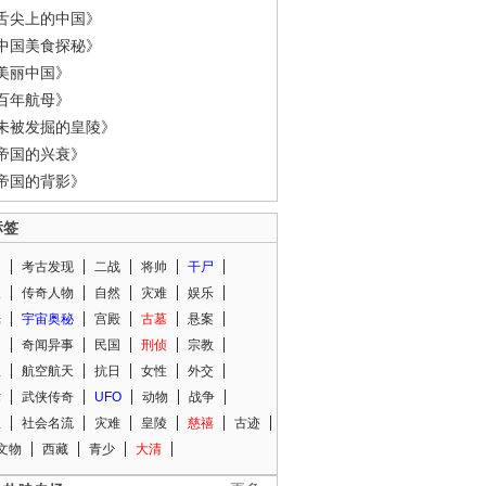
舌尖上的中国》
中国美食探秘》
美丽中国》
百年航母》
未被发掘的皇陵》
帝国的兴衰》
帝国的背影》
标签
闻
考古发现
二战
将帅
干尸
人
传奇人物
自然
灾难
娱乐
光
宇宙奥秘
宫殿
古墓
悬案
知
奇闻异事
民国
刑侦
宗教
程
航空航天
抗日
女性
外交
术
武侠传奇
UFO
动物
战争
星
社会名流
灾难
皇陵
慈禧
古迹
文物
西藏
青少
大清