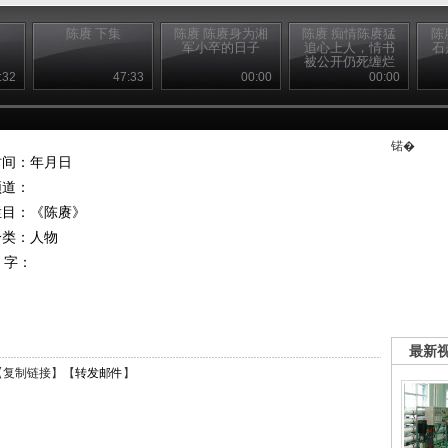
陈赓 下集
陈赓 陈赓身为湘
陈赓 痴情陈赓猛
陈
军小卒的日子
追心上人，情书
石
被公开仍死缠烂
打
:32
47:33
00:00
00:00
锘�
时间：年月日
频道：
栏目：
《陈赓》
分类：人物
 字：
最新
【
复制链接
】【
转发邮件
】