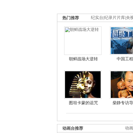
热门推荐
纪实台
|
纪录片片库
|
央
朝鲜战场大逆转
中国工
图坦卡蒙的诅咒
柴静专访
动画台推荐
动