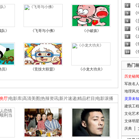
《
4
《
5
《
6
《
7
战队》
《飞哥与小佛》
《小破孩》
《
8
《
9
《
10
热门
动员》
《竞技大联盟》
《小龙大功夫》
历史秘
军政名
地理风
映厅
|
电影库
|
高清美图
|
热辣资讯
|
新片速递
|
精品栏目
|
电影滚播
灵异未
建筑工
文化艺
文体明
庆典