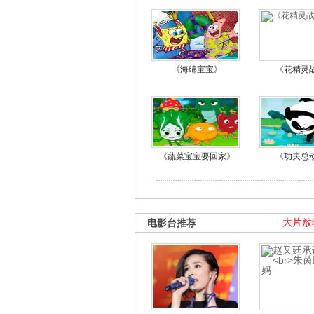
《海绵宝宝》
《花精灵
《蔬菜宝宝要回家》
《功夫总
电影台推荐
大片放