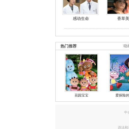
感动生命
香草
热门推荐
动
花园宝宝
爱探险
中
违法和