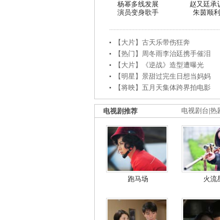
杨幂多线发展
赵又廷承
演员变身歌手
朱茵顺
【大片】古天乐带伤狂奔
【热门】周冬雨李治廷携手催泪
【大片】《逆战》造型遭曝光
【明星】景甜过完生日想当妈妈
【将映】五月天集体跨界拍电影
电视剧推荐
电视剧台
|
热
跑马场
火流