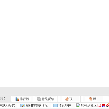
5
排行榜
意见反馈
顶
踩
N或QQ好友
贴到博客或论坛
转发邮件
转帖到社区