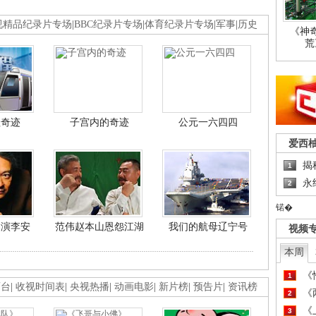
视精品纪录片专场
|
BBC纪录片专场
|
体育纪录片专场
|
军事
|
历史
《神
荒
程奇迹
子宫内的奇迹
公元一六四四
爱西
揭
1
永
2
锘�
导演李安
范伟赵本山恩怨江湖
我们的航母辽宁号
视频
本周
《
1
画台
|
收视时间表
|
央视热播
|
动画电影
|
新片榜
|
预告片
|
资讯榜
《
2
《
3