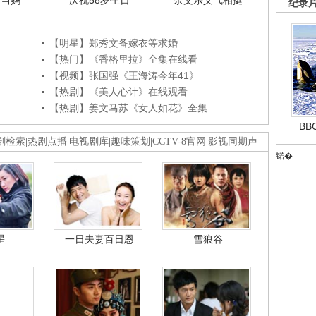
利当妈
庆祝58岁生日
余文乐义气相挺
纪录
【明星】郑秀文备嫁衣等求婚
【热门】《香格里拉》全集在线看
【视频】张国强《王海涛今年41》
【热剧】《美人心计》在线观看
【热剧】姜文马苏《女人如花》全集
B
剧检索
|
热剧点播
|
电视剧库
|
趣味策划
|
CCTV-8官网
|
影视同期声
锘�
星
一日夫妻百日恩
雪狼谷