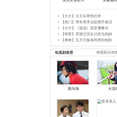
演员变身歌手
朱茵顺
【大片】古天乐带伤狂奔
【热门】周冬雨李治廷携手催泪
【大片】《逆战》造型遭曝光
【明星】景甜过完生日想当妈妈
【将映】五月天集体跨界拍电影
电视剧推荐
电视剧台
|
热
跑马场
火流