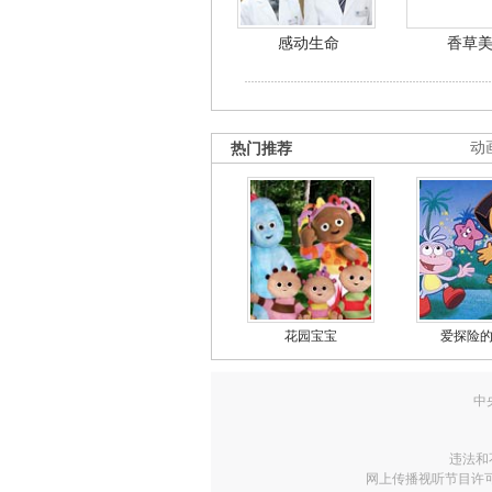
感动生命
香草
热门推荐
动
花园宝宝
爱探险
中
违法和
网上传播视听节目许可证号