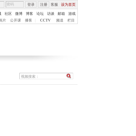
登录
注册
客服
设为首页
城
社区
微博
博客
论坛
访谈
邮箱
游戏
画片
公开课
播客
|
CCTV
频道
栏目