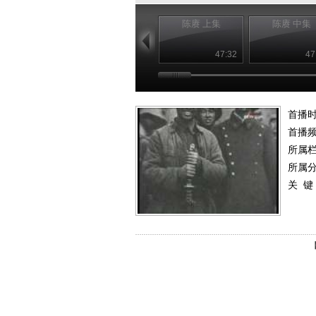
陈赓 上集
陈赓 中集
47:32
47
首播
首播
所属
所属
关 键