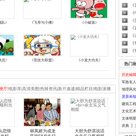
《
4
《
5
《
6
战队》
《飞哥与小佛》
《小破孩》
《
7
《
8
《
9
《
10
动员》
《竞技大联盟》
《小龙大功夫》
热门
历史秘
军政名
映厅
|
电影库
|
高清美图
|
热辣资讯
|
新片速递
|
精品栏目
|
电影滚播
地理风
灵异未
建筑工
文化艺
文体明
庆典
认恋情
林凤娇为成龙
大胆为舒淇说话