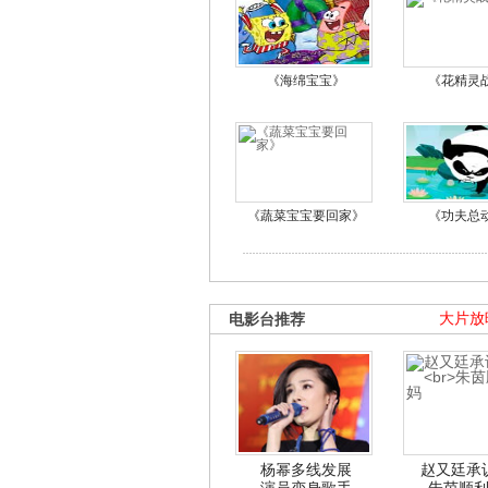
《海绵宝宝》
《花精灵
《蔬菜宝宝要回家》
《功夫总
电影台推荐
大片放
杨幂多线发展
赵又廷承