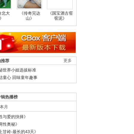
奇北大
《传奇完达
《国宝酒古窖
》
山》
窖泥》
柚推荐
更多
秘世界小姐选拔标准
结童心 回味童年趣事
专辑热播榜
本月
性与爱的抉择》
两性奥秘》
上甘岭-最长的43天》