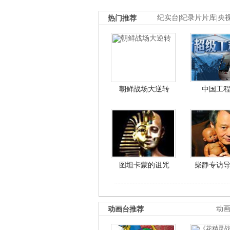
热门推荐
纪实台
|
纪录片片库
|
央
朝鲜战场大逆转
中国工
图坦卡蒙的诅咒
柴静专访
动画台推荐
动