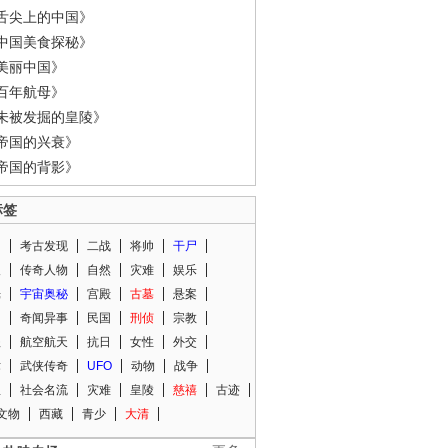
舌尖上的中国》
中国美食探秘》
美丽中国》
百年航母》
未被发掘的皇陵》
帝国的兴衰》
帝国的背影》
标签
闻
考古发现
二战
将帅
干尸
人
传奇人物
自然
灾难
娱乐
光
宇宙奥秘
宫殿
古墓
悬案
知
奇闻异事
民国
刑侦
宗教
程
航空航天
抗日
女性
外交
术
武侠传奇
UFO
动物
战争
星
社会名流
灾难
皇陵
慈禧
古迹
文物
西藏
青少
大清