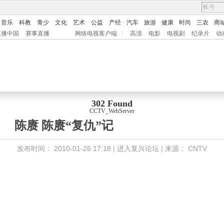
音乐
科教
青少
文化
艺术
公益
产经
汽车
旅游
健康
时尚
三农
商
直播中国
赛事直播
网络电视客户端
|
高清
电影
电视剧
纪录片
动
302 Found
CCTV_WebServer
陈赓 陈赓“复仇”记
发布时间：
2010-01-26 17:18 |
进入复兴论坛
| 来源：
CNTV