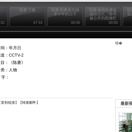
陈赓 下集
陈赓 陈赓身为湘
陈赓 痴情陈赓猛
陈
军小卒的日子
追心上人，情书
石
被公开仍死缠烂
打
:32
47:33
00:00
00:00
锘�
时间：年月日
频道：
CCTV-2
栏目：
《陈赓》
分类：人物
 字：
【
复制链接
】【
转发邮件
】
最新