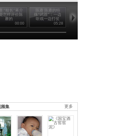
赓 “校长”蒋介
陈赓 陈赓的特
陈赓 是谁另少年
陈赓 陈赓与
是怎样评价陈
殊“武器”：一边
陈赓“弃文从武”
的离愁别绪
赓的
听戏一边打仗
00:00
05:28
00:00
00
视频集
更多