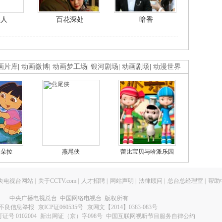
美人
百花深处
暗香
画片库
|
动画微博
|
动画梦工场
|
银河剧场
|
动画剧场
|
动漫世界
的朵拉
燕尾侠
蕾比宝贝与哈派乐园
央电视台网站
|
关于CCTV.com
|
人才招聘
|
网站声明
|
法律顾问
|
总台总经理室
|
帮助
中央广播电视总台 中国网络电视台 版权所有
不良信息举报
京ICP证060535号
京网文【2014】0383-083号
 0102004
新出网证（京）字098号
中国互联网视听节目服务自律公约