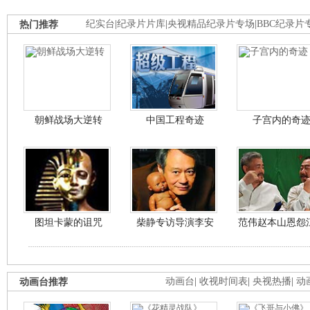
热门推荐
纪实台
|
纪录片片库
|
央视精品纪录片专场
|
BBC纪录片
朝鲜战场大逆转
中国工程奇迹
子宫内的奇
图坦卡蒙的诅咒
柴静专访导演李安
范伟赵本山恩怨
动画台推荐
动画台
|
收视时间表
|
央视热播
|
动