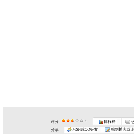
5
评分
排行榜
意
MSN或QQ好友
贴到博客或
分享