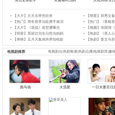
演员变身歌手
朱茵顺利当妈
庆祝58岁生
【大片】古天乐带伤狂奔
【明星】郑秀文备
【热门】周冬雨李治廷携手催泪
【热门】《香格里
【大片】《逆战》造型遭曝光
【视频】张国强《
【明星】景甜过完生日想当妈妈
【热剧】《美人心
【将映】五月天集体跨界拍电影
【热剧】姜文马苏
电视剧推荐
电视剧台
|
热剧检索
|
热剧点播
|
电视剧库
|
趣
跑马场
火流星
一日夫妻百日