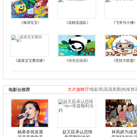
《海绵宝宝》
《花精灵战队》
《飞哥与小佛
《蔬菜宝宝要回家》
《功夫总动员》
《竞技大联盟
电影台推荐
大片放映厅
|
电影库
|
高清美图
|
热辣资
杨幂多线发展
赵又廷承认恋情
林凤娇为成