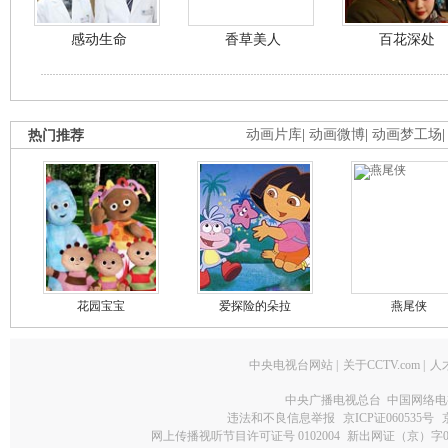
感动生命
香草美人
百花深处
热门推荐
动画片库
|
动画微博
|
动画梦工场
花园宝宝
爱探险的朵拉
燕尾侠
中央电视台网站
|
关于CCTV.com
|
人
中央广播电视总台 中国网络电
违法和不良信息举报
京ICP证060535号
网上传播视听节目许可证号 0102004
新出网证（京）字0