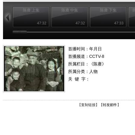
陈赓 上集
陈赓 中集
陈赓 下集
47:32
47:32
47:33
首播时间：年月日
首播频道：
CCTV-8
所属栏目：
《陈赓》
所属分类：人物
关 键 字：
【
复制链接
】【
转发邮件
】