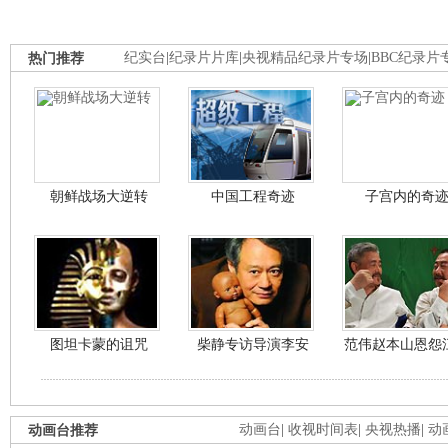
热门推荐
纪实台
|
纪录片片库
|
央视精品纪录片专场
|
BBC纪录片
朝鲜战场大逆转
中国工程奇迹
子宫内的奇
图坦卡蒙的诅咒
柴静专访导演李安
范伟赵本山恩怨
动画台推荐
动画台
|
收视时间表
|
央视热播
|
动