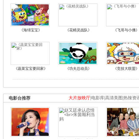
《海绵宝宝》
《花精灵战队》
《飞哥与小佛
《蔬菜宝宝要回家》
《功夫总动员》
《竞技大联盟
电影台推荐
大片放映厅
|
电影库
|
高清美图
|
热辣资