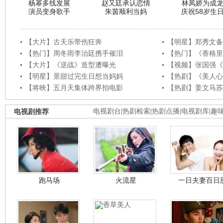
杨幂多线发展
赵又廷承认恋情
林凤娇为成
演员变身歌手
朱茵顺利当妈
庆祝58岁生
【大片】古天乐带伤狂奔
【明星】郑秀文备
【热门】周冬雨李治廷携手催泪
【热门】《香格里
【大片】《逆战》造型遭曝光
【视频】张国强《
【明星】景甜过完生日想当妈妈
【热剧】《美人心
【将映】五月天集体跨界拍电影
【热剧】姜文马苏
电视剧推荐
电视剧台
|
热剧检索
|
热剧点播
|
电视剧库
|
趣
跑马场
火流星
一日夫妻百日