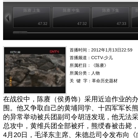
陈赓 上集
陈赓 中集
陈赓 下集
47:32
47:32
47:33
首播时间：2012年1月13日22:59
首播频道：
CCTV-少儿
所属栏目：
《陈赓》
所属分类：人物
关 键 字：
革命历史题材
在战役中，陈赓（侯勇饰）采用近迫作业的
围。他又争取自己的黄埔同学、十四军军长
的异常举动被兵团副司令胡涟发现，他无法
总攻中，黄维兵团全部被歼，熊绶春被击毙，黄
4月20日，毛泽东主席、朱德总司令发布向