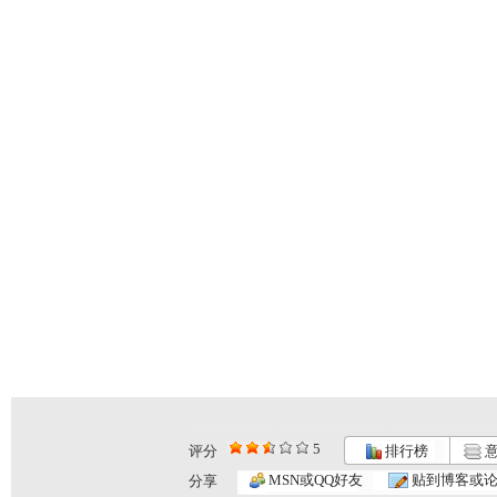
5
评分
排行榜
意
MSN或QQ好友
贴到博客或
分享