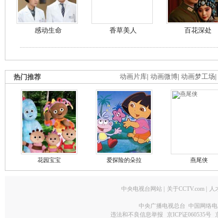
感动生命
香草美人
百花深处
热门推荐
动画片库
|
动画微博
|
动画梦工场
花园宝宝
爱探险的朵拉
燕尾侠
中央电视台网站
|
关于CCTV.com
|
人
中央广播电视总台 中国网络电
违法和不良信息举报
京ICP证060535号