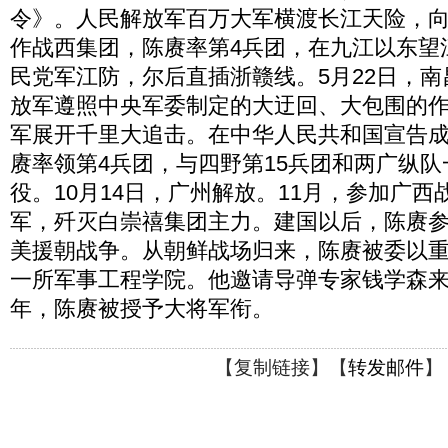
令》。人民解放军百万大军横渡长江天险，
作战西集团，陈赓率第4兵团，在九江以东望
民党军江防，尔后直插浙赣线。5月22日，
放军遵照中央军委制定的大迂回、大包围的
军展开千里大追击。在中华人民共和国宣告
赓率领第4兵团，与四野第15兵团和两广纵
役。10月14日，广州解放。11月，参加广
军，歼灭白崇禧集团主力。建国以后，陈赓
美援朝战争。从朝鲜战场归来，陈赓被委以
一所军事工程学院。他邀请导弹专家钱学森来给
年，陈赓被授予大将军衔。
【
复制链接
】【
转发邮件
】