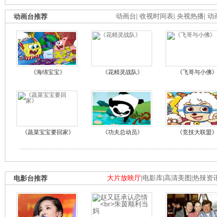
动画台推荐
动画台
|
收视时间表
|
央视热播
|
动
《海绵宝宝》
《花精灵战队》
《飞哥与小佛
《蔬菜宝宝要回家》
《功夫总动员》
《竞技大联盟
电影台推荐
大片放映厅
|
电影库
|
高清美图
|
热辣资