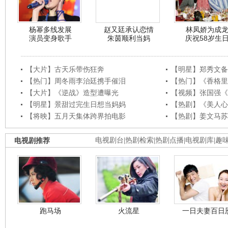
杨幂多线发展
赵又廷承认恋情
林凤娇为成
演员变身歌手
朱茵顺利当妈
庆祝58岁生
【大片】古天乐带伤狂奔
【明星】郑秀文备
【热门】周冬雨李治廷携手催泪
【热门】《香格里
【大片】《逆战》造型遭曝光
【视频】张国强《
【明星】景甜过完生日想当妈妈
【热剧】《美人心
【将映】五月天集体跨界拍电影
【热剧】姜文马苏
电视剧推荐
电视剧台
|
热剧检索
|
热剧点播
|
电视剧库
|
趣
跑马场
火流星
一日夫妻百日