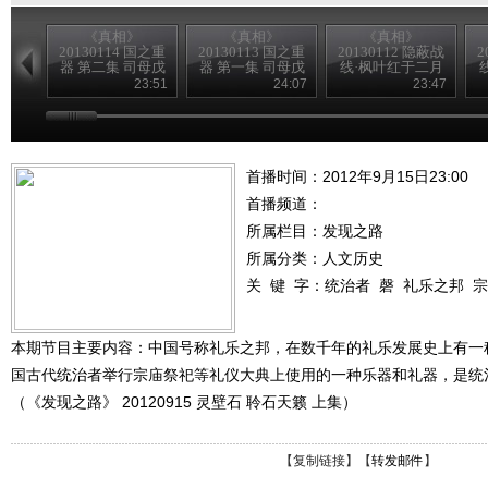
《真相》
《真相》
《真相》
20130114 国之重
20130113 国之重
20130112 隐蔽战
2
器 第二集 司母戊
器 第一集 司母戊
线·枫叶红于二月
大方鼎 （下）
大方鼎 （上）
花 4
23:51
24:07
23:47
首播时间：2012年9月15日23:00
首播频道：
所属栏目：
发现之路
所属分类：人文历史
关 键 字：
统治者
磬
礼乐之邦
宗
本期节目主要内容：中国号称礼乐之邦，在数千年的礼乐发展史上有一种
国古代统治者举行宗庙祭祀等礼仪大典上使用的一种乐器和礼器，是统
（《发现之路》 20120915 灵壁石 聆石天籁 上集）
【
复制链接
】【
转发邮件
】