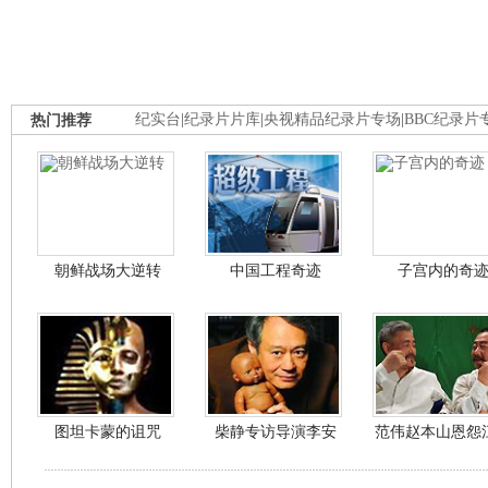
热门推荐
纪实台
|
纪录片片库
|
央视精品纪录片专场
|
BBC纪录片
朝鲜战场大逆转
中国工程奇迹
子宫内的奇
图坦卡蒙的诅咒
柴静专访导演李安
范伟赵本山恩怨