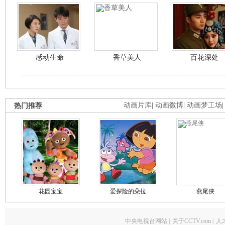
感动生命
香草美人
百花深处
热门推荐
动画片库
|
动画微博
|
动画梦工场
花园宝宝
爱探险的朵拉
燕尾侠
中央电视台网站
|
关于CCTV.com
|
人