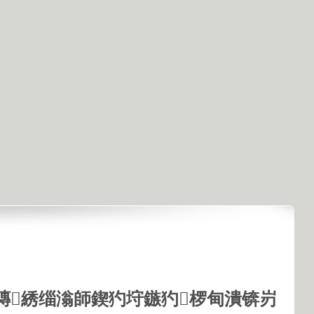
鏄綉缁滃師鍥犳垨鏃犳椤甸潰锛岃