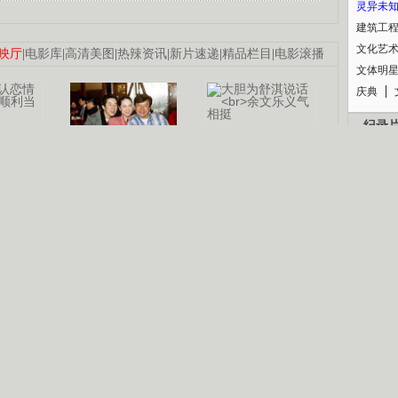
灵异未
建筑工
文化艺
映厅
|
电影库
|
高清美图
|
热辣资讯
|
新片速递
|
精品栏目
|
电影滚播
文体明
庆典
纪录
认恋情
林凤娇为成龙
大胆为舒淇说话
利当妈
庆祝58岁生日
余文乐义气相挺
【明星】郑秀文备嫁衣等求婚
【热门】《香格里拉》全集在线看
B
【视频】张国强《王海涛今年41》
【热剧】《美人心计》在线观看
锘�
【热剧】姜文马苏《女人如花》全集
剧检索
|
热剧点播
|
电视剧库
|
趣味策划
|
CCTV-8官网
|
影视同期声