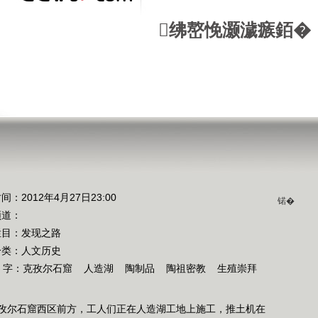
绋嶅悗灏濊瘯銆�
间：2012年4月27日23:00
锘�
频道：
栏目：
发现之路
分类：人文历史
 字：
克孜尔石窟
人造湖
陶制品
陶祖密教
生殖崇拜
，克孜尔石窟西区前方，工人们正在人造湖工地上施工，推土机在