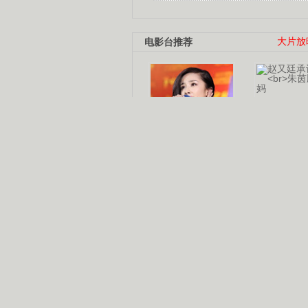
电影台推荐
大片放
杨幂多线发展
赵又廷承
演员变身歌手
朱茵顺
【大片】古天乐带伤狂奔
【热门】周冬雨李治廷携手催泪
【大片】《逆战》造型遭曝光
【明星】景甜过完生日想当妈妈
【将映】五月天集体跨界拍电影
电视剧推荐
电视剧台
|
热