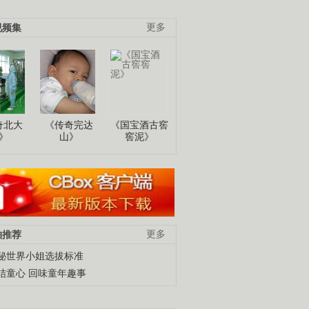
视频集
更多
奇北大
《传奇完达
《国宝酒古窖
》
山》
窖泥》
柚推荐
更多
秘世界小姐选拔标准
结童心 回味童年趣事