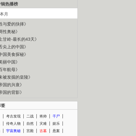
专辑热播榜
本月
性与爱的抉择》
两性奥秘》
上甘岭-最长的43天》
舌尖上的中国》
中国美食探秘》
美丽中国》
百年航母》
未被发掘的皇陵》
帝国的兴衰》
帝国的背影》
标签
闻
考古发现
二战
将帅
干尸
人
传奇人物
自然
灾难
娱乐
光
宇宙奥秘
宫殿
古墓
悬案