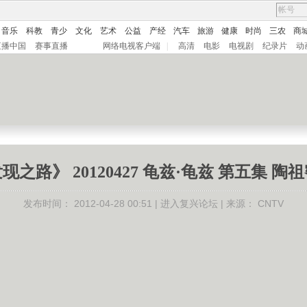
音乐
科教
青少
文化
艺术
公益
产经
汽车
旅游
健康
时尚
三农
商
直播中国
赛事直播
网络电视客户端
|
高清
电影
电视剧
纪录片
动
现之路》 20120427 龟兹·龟兹 第五集 陶
发布时间：
2012-04-28 00:51 |
进入复兴论坛
| 来源：
CNTV