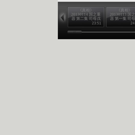
《真相》
《真相》
20130114 国之重
20130113 国
器 第二集 司母戊
器 第一集 司
大方鼎 （下）
大方鼎 （上
23:51
24