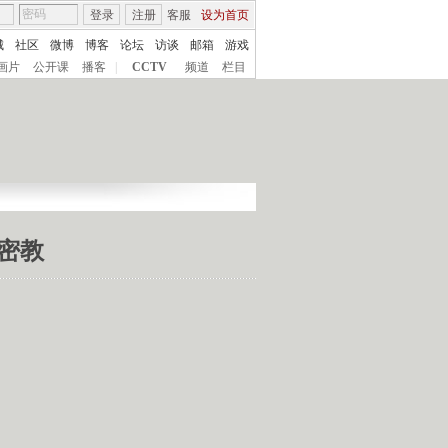
登录
注册
客服
设为首页
城
社区
微博
博客
论坛
访谈
邮箱
游戏
画片
公开课
播客
|
CCTV
频道
栏目
祖密教