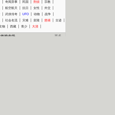
知
奇闻异事
民国
刑侦
宗教
程
航空航天
抗日
女性
外交
术
武侠传奇
UFO
动物
战争
星
社会名流
灾难
皇陵
慈禧
古迹
文物
西藏
青少
大清
片热映专场
更多
BC纪录片专场
央视精品纪录片