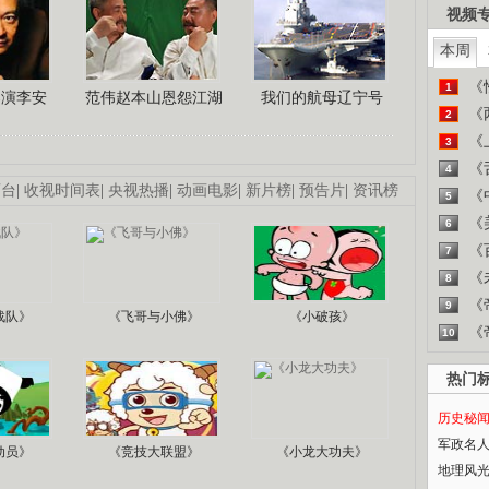
视频
本周
《
1
导演李安
范伟赵本山恩怨江湖
我们的航母辽宁号
《
2
《
3
《
4
画台
|
收视时间表
|
央视热播
|
动画电影
|
新片榜
|
预告片
|
资讯榜
《
5
《
6
《
7
《
8
《
9
战队》
《飞哥与小佛》
《小破孩》
《
10
热门
历史秘
军政名
动员》
《竞技大联盟》
《小龙大功夫》
地理风