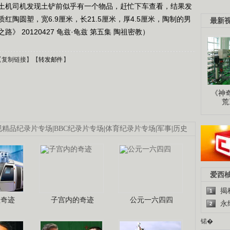
土机司机发现土铲前似乎有一个物品，赶忙下车查看，结果发
陶圆塑，宽6.9厘米，长21.5厘米，厚4.5厘米，陶制的男
最新
 20120427 龟兹·龟兹 第五集 陶祖密教）
【
复制链接
】【
转发邮件
】
《神
荒
视精品纪录片专场
|
BBC纪录片专场
|
体育纪录片专场
|
军事
|
历史
爱西
揭
1
程奇迹
子宫内的奇迹
公元一六四四
永
2
锘�