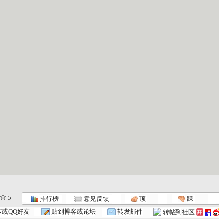
5
排行榜
意见反馈
顶
踩
N或QQ好友
贴到博客或论坛
转发邮件
转帖到社区