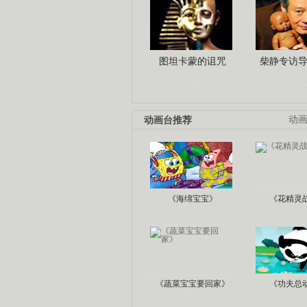
图坦卡蒙的诅咒
柴静专访
动画台推荐
动
《海绵宝宝》
《花精灵
《蔬菜宝宝要回家》
《功夫总