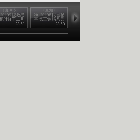
《真 相》
《真相》
《真相》
《真相》
130109 隐蔽战
20130108 民国秘
20130107 民国秘
20130106 民
·枫叶红于二月
事 第三集 暗杀民
事 第二集 暗杀民
事 第一集 报
花 1
国第一杀手
国第一杀手
头史量才遇
23:51
23:50
24:01
23
（下）
（上）