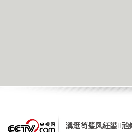
瀵逛笉璧凤紝鍙兘