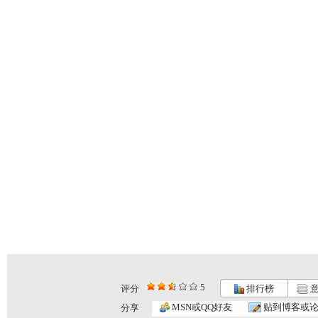
5
评分
排行榜
意
MSN或QQ好友
贴到博客或
分享