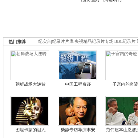
【
复制链接
】【
转发邮件
】
热门推荐
纪实台
|
纪录片片库
|
央视精品纪录片专场
|
BBC纪录片
朝鲜战场大逆转
中国工程奇迹
子宫内的奇
图坦卡蒙的诅咒
柴静专访导演李安
范伟赵本山恩怨