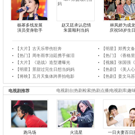
杨幂多线发展
赵又廷承认恋情
林凤娇为成
演员变身歌手
朱茵顺利当妈
庆祝58岁生
【大片】古天乐带伤狂奔
【明星】郑秀文备
【热门】周冬雨李治廷携手催泪
【热门】《香格里
【大片】《逆战》造型遭曝光
【视频】张国强《
【明星】景甜过完生日想当妈妈
【热剧】《美人心
【将映】五月天集体跨界拍电影
【热剧】姜文马苏
电视剧推荐
电视剧台
|
热剧检索
|
热剧点播
|
电视剧库
|
趣
跑马场
火流星
一日夫妻百日