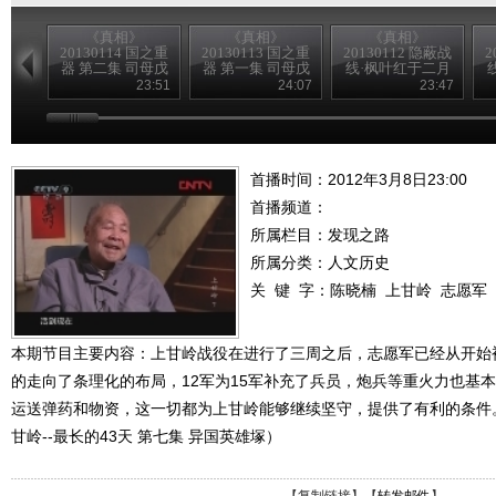
《真相》
《真相》
《真相》
20130114 国之重
20130113 国之重
20130112 隐蔽战
2
器 第二集 司母戊
器 第一集 司母戊
线·枫叶红于二月
大方鼎 （下）
大方鼎 （上）
花 4
23:51
24:07
23:47
首播时间：2012年3月8日23:00
首播频道：
所属栏目：
发现之路
所属分类：人文历史
关 键 字：
陈晓楠
上甘岭
志愿军
本期节目主要内容：上甘岭战役在进行了三周之后，志愿军已经从开始
的走向了条理化的布局，12军为15军补充了兵员，炮兵等重火力也基
运送弹药和物资，这一切都为上甘岭能够继续坚守，提供了有利的条件。（《
甘岭--最长的43天 第七集 异国英雄塚）