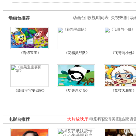
动画台推荐
动画台
|
收视时间表
|
央视热播
|
动
《海绵宝宝》
《花精灵战队》
《飞哥与小佛
《蔬菜宝宝要回家》
《功夫总动员》
《竞技大联盟
电影台推荐
大片放映厅
|
电影库
|
高清美图
|
热辣资