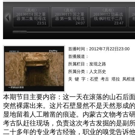
《真相》
《真相》
《真相》
20130114 国之重
20130113 国之重
20130112 隐蔽战
2
器 第二集 司母戊
器 第一集 司母戊
线·枫叶红于二月
大方鼎 （下）
大方鼎 （上）
花 4
23:51
24:07
23:47
首播时间：2012年7月22日23:00
首播频道：
所属栏目：
发现之路
所属分类：人文历史
关 键 字：
石壁
考古
塔拉
凤棺迷
本期节目主要内容：这一天在滚落的山石后
突然裸露出来。这片石壁显然不是天然形成
显地留着人工雕凿的痕迹。内蒙古文物考古
考古队赶往现场，负责这次考古发掘的是副
二十多年的专业考古经验，职业的嗅觉告诉