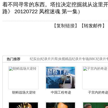
着不同寻常的东西。塔拉决定挖掘就从这里
路》 20120722 凤棺迷魂 第一集）
【
复制链接
】【
转发邮件
】
热门推荐
纪实台
|
纪录片片库
|
央视精品纪录片专场
|
BBC纪录片
朝鲜战场大逆转
中国工程奇迹
子宫内的奇