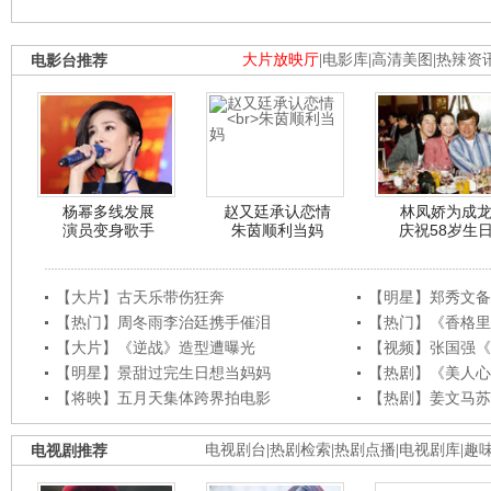
电影台推荐
大片放映厅
|
电影库
|
高清美图
|
热辣资
杨幂多线发展
赵又廷承认恋情
林凤娇为成
演员变身歌手
朱茵顺利当妈
庆祝58岁生
【大片】古天乐带伤狂奔
【明星】郑秀文备
【热门】周冬雨李治廷携手催泪
【热门】《香格里
【大片】《逆战》造型遭曝光
【视频】张国强《
【明星】景甜过完生日想当妈妈
【热剧】《美人心
【将映】五月天集体跨界拍电影
【热剧】姜文马苏
电视剧推荐
电视剧台
|
热剧检索
|
热剧点播
|
电视剧库
|
趣