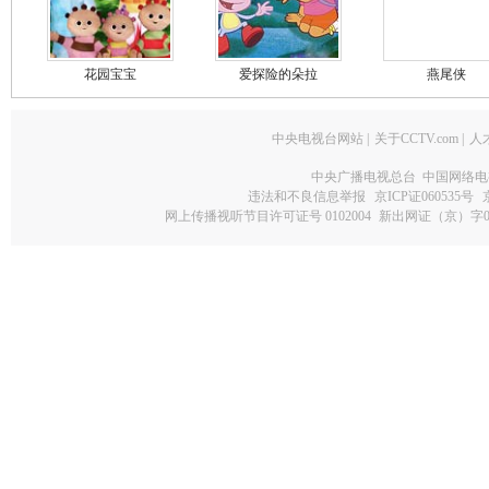
花园宝宝
爱探险的朵拉
燕尾侠
中央电视台网站
|
关于CCTV.com
|
人
中央广播电视总台 中国网络电
违法和不良信息举报
京ICP证060535号
网上传播视听节目许可证号 0102004
新出网证（京）字0