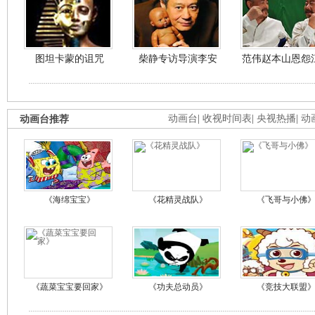
图坦卡蒙的诅咒
柴静专访导演李安
范伟赵本山恩怨
动画台推荐
动画台
|
收视时间表
|
央视热播
|
动
《海绵宝宝》
《花精灵战队》
《飞哥与小佛
《蔬菜宝宝要回家》
《功夫总动员》
《竞技大联盟